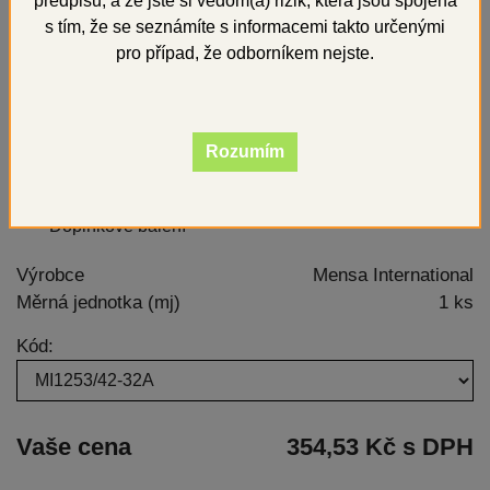
předpisů, a že jste si vědom(a) rizik, která jsou spojena
s tím, že se seznámíte s informacemi takto určenými
pro případ, že odborníkem nejste.
Rozumím
Doplňkové balení
Výrobce
Mensa International
Měrná jednotka (mj)
1 ks
Kód:
Vaše cena
354,53 Kč s DPH