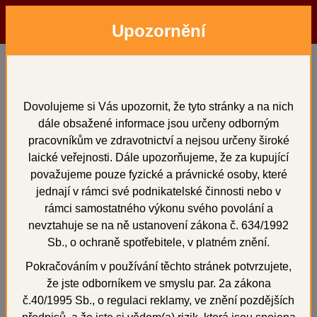
Upozornění
Menu
Hledat
Přihlásit
Košík
Domů
Vosky a předtvary
voskové předtvary
Bloky k fazetování 10 ks 42 - 32
Dovolujeme si Vás upozornit, že tyto stránky a na nich
dále obsažené informace jsou určeny odborným
Bloky k fazetování 10 ks
pracovníkům ve zdravotnictví a nejsou určeny široké
42 - 32
laické veřejnosti. Dále upozorňujeme, že za kupující
považujeme pouze fyzické a právnické osoby, které
jednají v rámci své podnikatelské činnosti nebo v
rámci samostatného výkonu svého povolání a
nevztahuje se na ně ustanovení zákona č. 634/1992
+
Sb., o ochraně spotřebitele, v platném znění.
Pokračováním v používání těchto stránek potvrzujete,
že jste odborníkem ve smyslu par. 2a zákona
č.40/1995 Sb., o regulaci reklamy, ve znění pozdějších