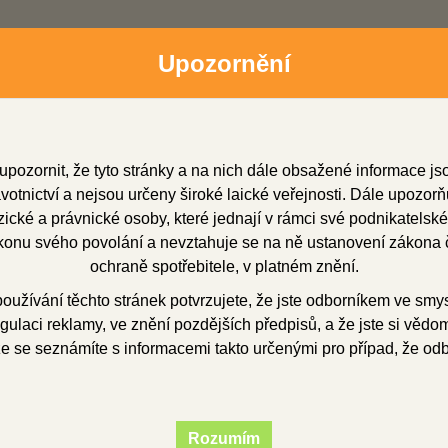
Upozornění
upozornit, že tyto stránky a na nich dále obsažené informace j
otnictví a nejsou určeny široké laické veřejnosti. Dále upozorň
cké a právnické osoby, které jednají v rámci své podnikatelské
onu svého povolání a nevztahuje se na ně ustanovení zákona č
dní zástupci
Soubory ke stažení
O firmě
Obchod
ochraně spotřebitele, v platném znění.
užívání těchto stránek potvrzujete, že jste odborníkem ve smy
gulaci reklamy, ve znění pozdějších předpisů, a že jste si vědom(
vteřinová lepidla
že se seznámíte s informacemi takto určenými pro případ, že od
la a vteřinová lepidl
Rozumím