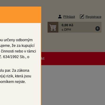
Přihlásit
Registrace
0,00 Kč
0
s DPH
sou určeny odborným
ujeme, že za kupující
 činnosti nebo v rámci
. 634/1992 Sb., o
ní podmínky
Kontakt
slu par. 2a zákona
a) rizik, která jsou
borníkem nejste.
a