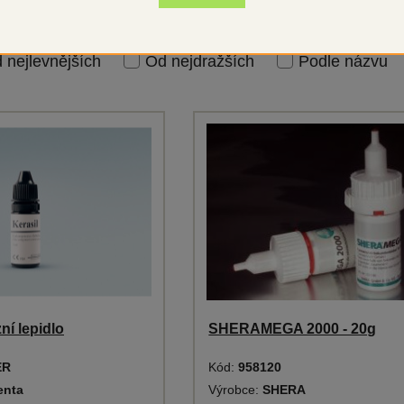
 nejlevnějších
Od nejdražších
Podle názvu
ní lepidlo
SHERAMEGA 2000 - 20g
ER
Kód:
958120
enta
Výrobce:
SHERA