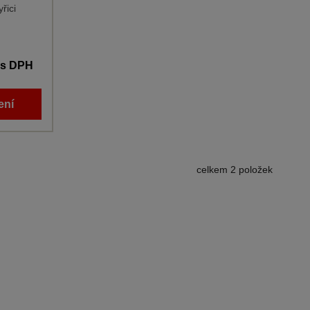
řici
s DPH
ení
celkem 2 položek