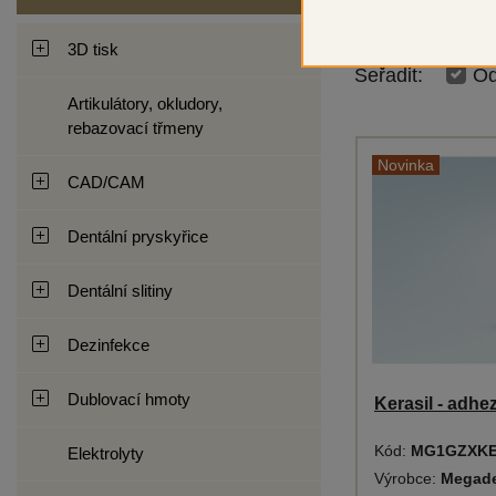
3D tisk
Seřadit:
Od
Artikulátory, okludory,
rebazovací třmeny
Novinka
CAD/CAM
Dentální pryskyřice
Dentální slitiny
Dezinfekce
Dublovací hmoty
Kerasil - adhez
Kód:
MG1GZXK
Elektrolyty
Výrobce:
Megad