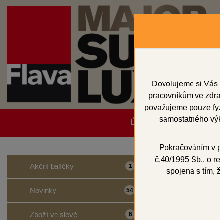
Dovolujeme si Vás 
pracovníkům ve zdrav
považujeme pouze fyzi
samostatného výk
Úvodní strana
Obcho
Pokračováním v po
č.40/1995 Sb., o re
Domů
Lepidla a 
Akční balíčky
1
spojena s tím, 
Lepid
Novinky
54
Zboží ve slevě
6