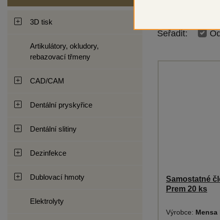
3D tisk
Seřadit:
Od
Artikulátory, okludory,
rebazovací třmeny
CAD/CAM
Dentální pryskyřice
Dentální slitiny
Dezinfekce
Dublovací hmoty
Samostatné čl
Prem 20 ks
Elektrolyty
Výrobce:
Mensa 