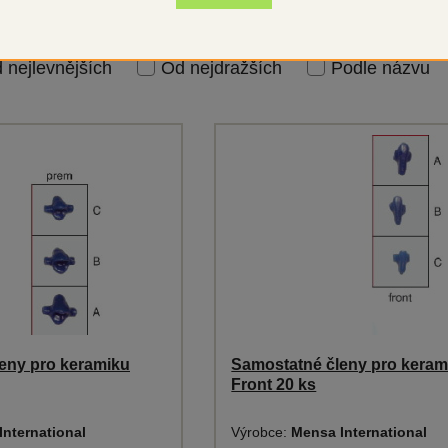
 nejlevnějších
Od nejdražších
Podle názvu
eny pro keramiku
Samostatné členy pro keram
Front 20 ks
International
Výrobce:
Mensa International