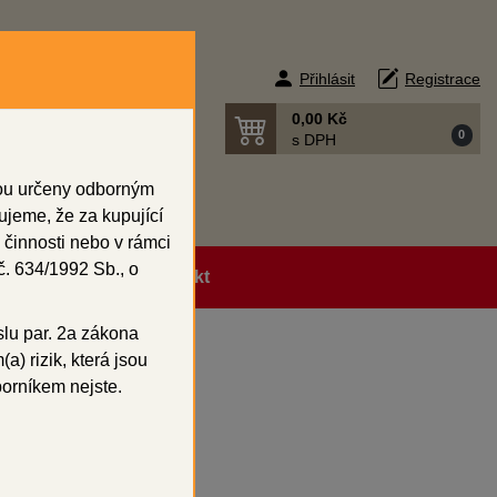
Přihlásit
Registrace
0,00 Kč
0
s DPH
sou určeny odborným
ujeme, že za kupující
 činnosti nebo v rámci
. 634/1992 Sb., o
ní podmínky
Kontakt
slu par. 2a zákona
a) rizik, která jsou
ramiku
borníkem nejste.
ramiku