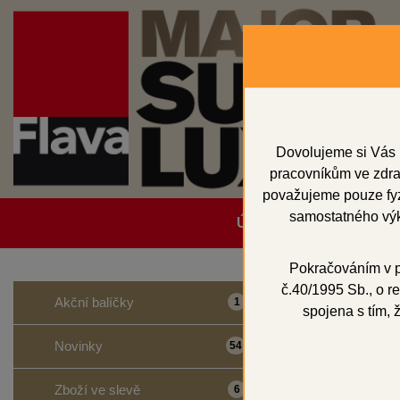
Dovolujeme si Vás 
pracovníkům ve zdrav
považujeme pouze fyzi
samostatného výk
Úvodní strana
Obcho
Pokračováním v po
č.40/1995 Sb., o re
Domů
Vosky a př
Akční balíčky
1
spojena s tím, 
Samos
Novinky
54
Zboží ve slevě
6