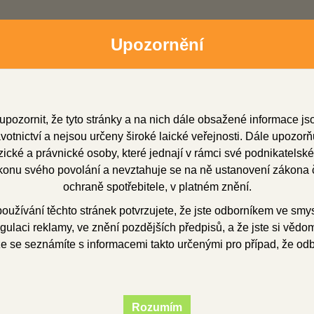
Upozornění
upozornit, že tyto stránky a na nich dále obsažené informace j
otnictví a nejsou určeny široké laické veřejnosti. Dále upozorň
cké a právnické osoby, které jednají v rámci své podnikatelské
onu svého povolání a nevztahuje se na ně ustanovení zákona č
dní zástupci
Soubory ke stažení
O firmě
Obchod
ochraně spotřebitele, v platném znění.
užívání těchto stránek potvrzujete, že jste odborníkem ve smy
gulaci reklamy, ve znění pozdějších předpisů, a že jste si vědom(
edtvary
voskové předtvary
korunkové
Samostatné členy pro ke
že se seznámíte s informacemi takto určenými pro případ, že od
tatné členy pro ke
Rozumím