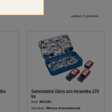
celkem 3 položek
iku
Samostatné členy pro keramiku 270
ks
Kód:
MI1281
Výrobce:
Mensa International