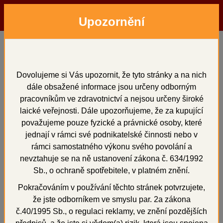
Upozornění
Menu
Hledat
Přihlásit
Košík
Domů
Zatmelovací hmoty a tekutiny
pro skelety
pro skelety
Dovolujeme si Vás upozornit, že tyto stránky a na nich
dále obsažené informace jsou určeny odborným
pracovníkům ve zdravotnictví a nejsou určeny široké
laické veřejnosti. Dále upozorňujeme, že za kupující
považujeme pouze fyzické a právnické osoby, které
celkem 4 položek
jednají v rámci své podnikatelské činnosti nebo v
rámci samostatného výkonu svého povolání a
Seřadit:
Od nejlevnějších
nevztahuje se na ně ustanovení zákona č. 634/1992
Sb., o ochraně spotřebitele, v platném znění.
Od nejdražších
Podle názvu
Pokračováním v používání těchto stránek potvrzujete,
že jste odborníkem ve smyslu par. 2a zákona
č.40/1995 Sb., o regulaci reklamy, ve znění pozdějších