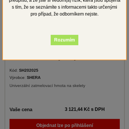
předpisů, a že jste si vědom(a) rizik, která jsou spojena
s tím, že se seznámíte s informacemi takto určenými
pro případ, že odborníkem nejste.
Rozumím
SHERACAST 8 x 2,5 kg - 20 kg
Kód:
SH202025
Výrobce:
SHERA
Univerzální zatmelovací hmota na skelety
Vaše cena
3 121,44 Kč
s DPH
Objednat lze po přihlášení