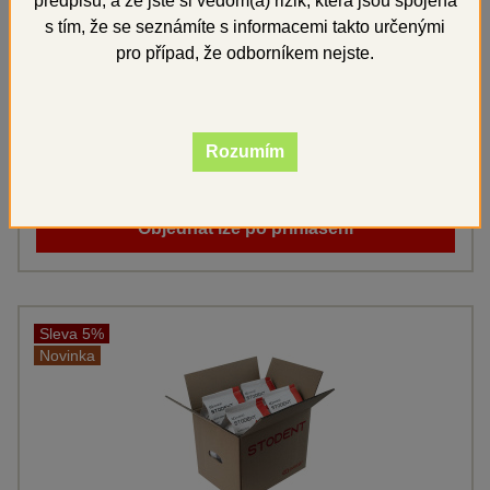
předpisů, a že jste si vědom(a) rizik, která jsou spojena
Kód:
EVG4K20
s tím, že se seznámíte s informacemi takto určenými
Výrobce:
EVERALL7
pro případ, že odborníkem nejste.
Tvrdá sádra - typ IV
Běžná cena
2 367,97 Kč
Rozumím
Vaše cena
2 249,57 Kč
s DPH
Objednat lze po přihlášení
Sleva 5%
Novinka