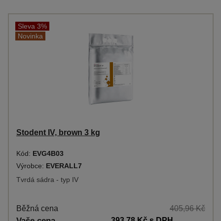
Sleva 3%
Novinka
Stodent IV, brown 3 kg
Kód:
EVG4B03
Výrobce:
EVERALL7
Tvrdá sádra - typ IV
Běžná cena
405,96 Kč
Vaše cena
393,78 Kč
s DPH