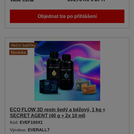
Objednat lze po přihlášení
Akční balíčky
Novinka
ECO FLOW 3D resin šedý a béžový, 1 kg +
SECRET AGENT (40 g + 2x 10 ml)
Kód:
EVEF100X1
Výrobce:
EVERALL7