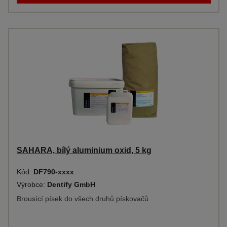
SAHARA, bílý aluminium oxid, 5 kg
Kód:
DF790-xxxx
Výrobce:
Dentify GmbH
Brousící písek do všech druhů pískovačů