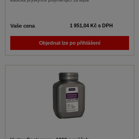
klasická pryskyřice polymerující za tepla
Vaše cena
1 951,04 Kč
s DPH
Objednat lze po přihlášení