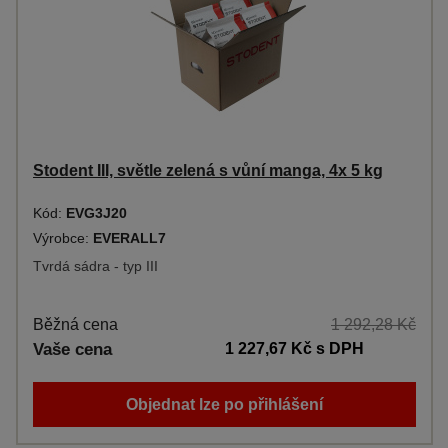
Stodent III, světle zelená s vůní manga, 4x 5 kg
Kód:
EVG3J20
Výrobce:
EVERALL7
Tvrdá sádra - typ III
Běžná cena
1 292,28 Kč
Vaše cena
1 227,67 Kč
s DPH
Objednat lze po přihlášení