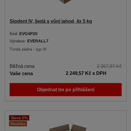
Stodent IV, šedá s vůní jahod, 4x 5 kg
Kód:
EVG4P20
Výrobce:
EVERALL7
Tvrdá sádra - typ IV
Běžná cena
2 367,97 Kč
Vaše cena
2 249,57 Kč
s DPH
Objednat lze po přihlášení
Sleva 5%
Novinka