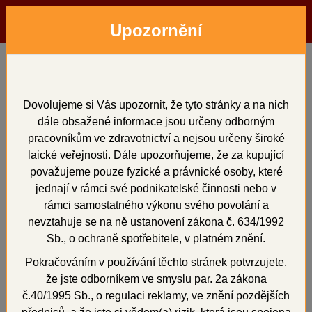
Upozornění
Menu
Hledat
Přihlásit
Košík
Doporučujeme
Dovolujeme si Vás upozornit, že tyto stránky a na nich
dále obsažené informace jsou určeny odborným
pracovníkům ve zdravotnictví a nejsou určeny široké
Sleva 5%
laické veřejnosti. Dále upozorňujeme, že za kupující
Novinka
považujeme pouze fyzické a právnické osoby, které
jednají v rámci své podnikatelské činnosti nebo v
rámci samostatného výkonu svého povolání a
nevztahuje se na ně ustanovení zákona č. 634/1992
Sb., o ochraně spotřebitele, v platném znění.
Pokračováním v používání těchto stránek potvrzujete,
že jste odborníkem ve smyslu par. 2a zákona
Stodent IV, krémová s vůní vanilky, 4x 5 kg
č.40/1995 Sb., o regulaci reklamy, ve znění pozdějších