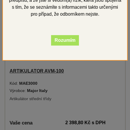
předpisů, a že jste si vědom(a) rizik, která jsou spojena
s tím, že se seznámíte s informacemi takto určenými
pro případ, že odborníkem nejste.
Rozumím
ARTIKULATOR AVM-100
Kód:
MAE3000
Výrobce:
Major Italy
Artikulátor střední třídy
Vaše cena
2 398,80 Kč
s DPH