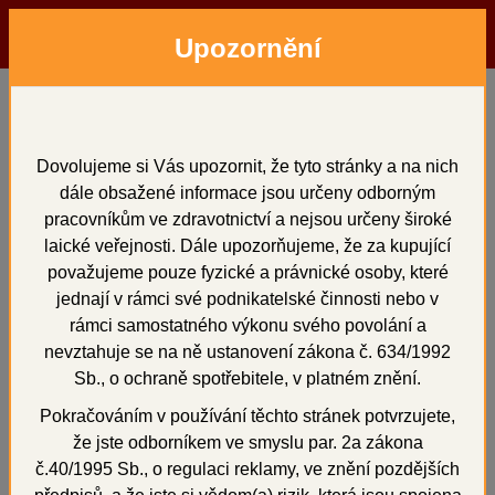
Upozornění
Menu
Hledat
Přihlásit
Košík
Domů
Artikulátory, okludory, rebazovací třmeny
Artikulátory, okludory,
Dovolujeme si Vás upozornit, že tyto stránky a na nich
dále obsažené informace jsou určeny odborným
rebazovací třmeny
pracovníkům ve zdravotnictví a nejsou určeny široké
laické veřejnosti. Dále upozorňujeme, že za kupující
považujeme pouze fyzické a právnické osoby, které
jednají v rámci své podnikatelské činnosti nebo v
rámci samostatného výkonu svého povolání a
celkem 1 položek
nevztahuje se na ně ustanovení zákona č. 634/1992
Sb., o ochraně spotřebitele, v platném znění.
Seřadit:
Od nejlevnějších
Pokračováním v používání těchto stránek potvrzujete,
Od nejdražších
Podle názvu
že jste odborníkem ve smyslu par. 2a zákona
č.40/1995 Sb., o regulaci reklamy, ve znění pozdějších