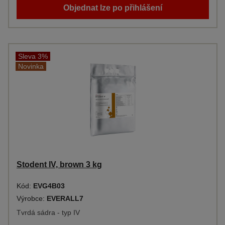
Objednat lze po přihlášení
Sleva 3%
Novinka
Stodent IV, brown 3 kg
Kód:
EVG4B03
Výrobce:
EVERALL7
Tvrdá sádra - typ IV