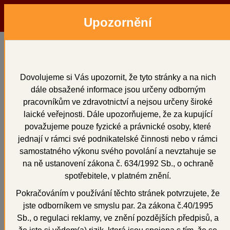
Upozornění
Menu
Hledat
Přihlásit
Košík
Domů
Sádry
Sádry
Dovolujeme si Vás upozornit, že tyto stránky a na nich
dále obsažené informace jsou určeny odborným
pracovníkům ve zdravotnictví a nejsou určeny široké
laické veřejnosti. Dále upozorňujeme, že za kupující
považujeme pouze fyzické a právnické osoby, které
jednají v rámci své podnikatelské činnosti nebo v rámci
samostatného výkonu svého povolání a nevztahuje se
na ně ustanovení zákona č. 634/1992 Sb., o ochraně
spotřebitele, v platném znění.
Pokračováním v používání těchto stránek potvrzujete, že
jste odborníkem ve smyslu par. 2a zákona č.40/1995
Sb., o regulaci reklamy, ve znění pozdějších předpisů, a