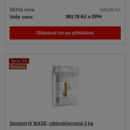
Běžná cena
405,96 Kč
Vaše cena
393,78 Kč
s DPH
Objednat lze po přihlášení
Sleva 3%
Novinka
Stodent IV BASE, cihlověčervená 3 kg