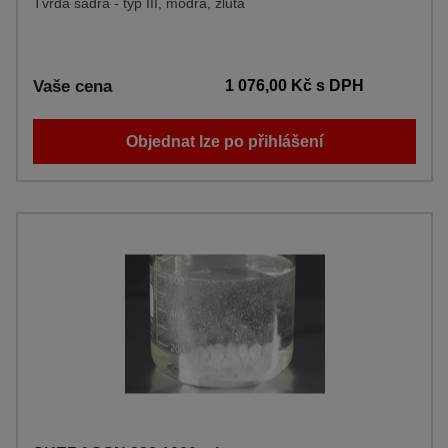
Tvrdá sádra - typ III, modrá, žlutá
Vaše cena
1 076,00 Kč
s DPH
Objednat lze po přihlášení