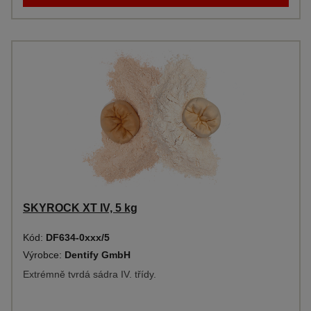
SKYROCK XT IV, 5 kg
Kód:
DF634-0xxx/5
Výrobce:
Dentify GmbH
Extrémně tvrdá sádra IV. třídy.