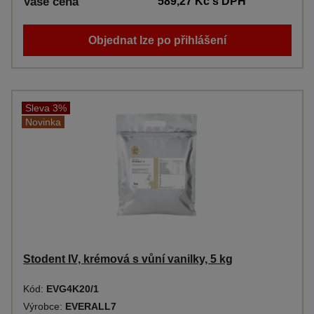
Vaše cena
589,27 Kč
s DPH
Objednat lze po přihlášení
Sleva 3%
Novinka
Stodent IV, krémová s vůní vanilky, 5 kg
Kód:
EVG4K20/1
Výrobce:
EVERALL7