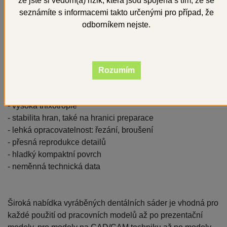
že jste si vědom(a) rizik, která jsou spojena s tím, že se
seznámíte s informacemi takto určenými pro případ, že
Všechny sádry SHERA jsou vhodné pro použití k
odborníkem nejste.
zhotovování modelů z alginátových, silikonových,
polyetherových a hydrokoloidních otiskovacích hmot.
Sádry SHERA vynikají těmito vlastnostmi:
Rozumím
- jemnost
- výborná zatékavost
- vysoká thixotropie
- stabilita hran, také na hranici preparace
- lehká opracovatelnost: řezání, broušení
- přesná reprodukce detailů
- hladký kompaktní povrch
- neměnná technická data
Široká nabídka vyráběných dentálních sáder je vhodná pro
každé použití od pracovních modelů až po prezentační