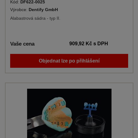
Kód:
DF622-0025
Výrobce:
Dentify GmbH
Alabastrová sádra - typ II.
Vaše cena
909,92 Kč
s DPH
Objednat lze po přihlášení