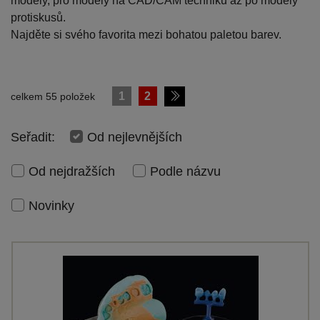
modely, pro modely na CAD/CAM techniku až po modely
protiskusů.
Najděte si svého favorita mezi bohatou paletou barev.
1
2
celkem 55 položek
Seřadit:
Od nejlevnějších
Od nejdražších
Podle názvu
Novinky