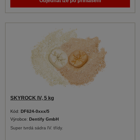
Objednat lze po přihlášení
SKYROCK IV, 5 kg
Kód:
DF624-0xxx/5
Výrobce:
Dentify GmbH
Super tvrdá sádra IV. třídy.