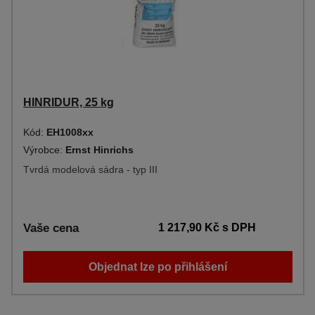
HINRIDUR, 25 kg
Kód:
EH1008xx
Výrobce:
Ernst Hinrichs
Tvrdá modelová sádra - typ III
Vaše cena
1 217,90 Kč
s DPH
Objednat lze po přihlášení