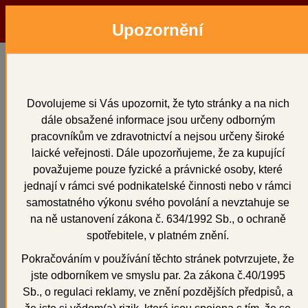
Upozornění
Menu
Hledat
Přihlásit
Košík
Domů
Dentální pryskyřice
Dentální pryskyřice
Dovolujeme si Vás upozornit, že tyto stránky a na nich
dále obsažené informace jsou určeny odborným
pracovníkům ve zdravotnictví a nejsou určeny široké
laické veřejnosti. Dále upozorňujeme, že za kupující
považujeme pouze fyzické a právnické osoby, které
1
2
celkem 58 položek
jednají v rámci své podnikatelské činnosti nebo v rámci
samostatného výkonu svého povolání a nevztahuje se
Seřadit:
Od nejlevnějších
na ně ustanovení zákona č. 634/1992 Sb., o ochraně
spotřebitele, v platném znění.
Od nejdražších
Podle názvu
Pokračováním v používání těchto stránek potvrzujete, že
jste odborníkem ve smyslu par. 2a zákona č.40/1995
Novinky
Sb., o regulaci reklamy, ve znění pozdějších předpisů, a