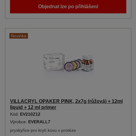
Objednat lze po přihlášení
Novinka
VILLACRYL OPAKER PINK, 2x7g (růžová) + 12ml
liquid + 12 ml primer
Kód:
EV210Z12
Výrobce:
EVERALL7
pryskyřice pro krytí kovu v protéze