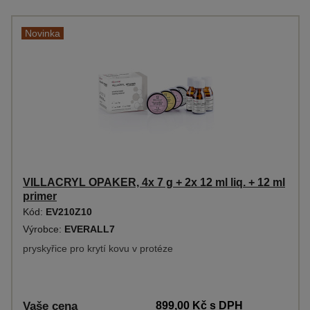
Novinka
VILLACRYL OPAKER, 4x 7 g + 2x 12 ml liq. + 12 ml
primer
Kód:
EV210Z10
Výrobce:
EVERALL7
pryskyřice pro krytí kovu v protéze
Vaše cena
899,00 Kč
s DPH