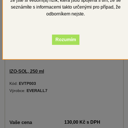
že jste si vědom(a) rizik, která jsou spojena s tím, že se
seznámíte s informacemi takto určenými pro případ, že
odborníkem nejste.
Rozumím
IZO-SOL, 250 ml
Kód:
EVTP003
Výrobce:
EVERALL7
Vaše cena
130,00 Kč
s DPH