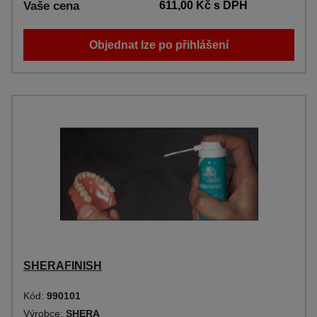
Vaše cena
611,00 Kč
s DPH
Objednat lze po přihlášení
SHERAFINISH
Kód:
990101
Výrobce:
SHERA