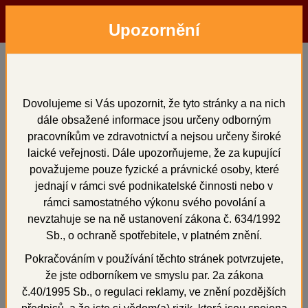
Upozornění
Menu
Hledat
Přihlásit
Košík
Domů
Okluspray
Okluspray
Dovolujeme si Vás upozornit, že tyto stránky a na nich
dále obsažené informace jsou určeny odborným
pracovníkům ve zdravotnictví a nejsou určeny široké
laické veřejnosti. Dále upozorňujeme, že za kupující
považujeme pouze fyzické a právnické osoby, které
celkem 2 položek
jednají v rámci své podnikatelské činnosti nebo v
rámci samostatného výkonu svého povolání a
Seřadit:
Od nejlevnějších
nevztahuje se na ně ustanovení zákona č. 634/1992
Sb., o ochraně spotřebitele, v platném znění.
Od nejdražších
Podle názvu
Pokračováním v používání těchto stránek potvrzujete,
že jste odborníkem ve smyslu par. 2a zákona
Novinky
č.40/1995 Sb., o regulaci reklamy, ve znění pozdějších