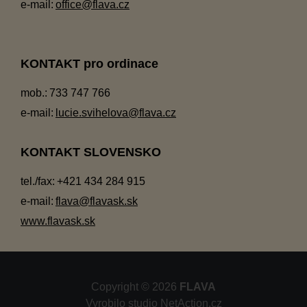
e-mail:
office@flava.cz
KONTAKT pro ordinace
mob.:
733 747 766
e-mail:
lucie.svihelova@flava.cz
KONTAKT SLOVENSKO
tel./fax:
+421 434 284 915
e-mail:
flava@flavask.sk
www.flavask.sk
Copyright © 2026
FLAVA
Vyrobilo studio
NetAction.cz