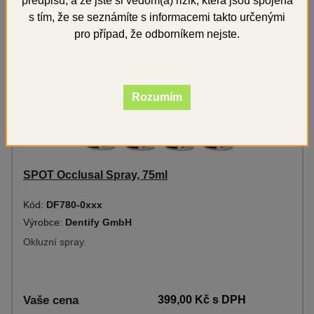
předpisů, a že jste si vědom(a) rizik, která jsou spojena
s tím, že se seznámíte s informacemi takto určenými
Novinka
pro případ, že odborníkem nejste.
Rozumím
SPOT Occlusal Spray, 75ml
Kód:
DF780-0xxx
Výrobce:
Dentify GmbH
Okluzní spray.
Vaše cena
399,00 Kč
s DPH