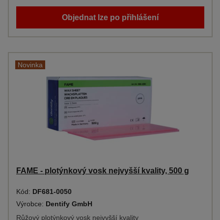
Objednat lze po přihlášení
Novinka
FAME - plotýnkový vosk nejvyšší kvality, 500 g
Kód:
DF681-0050
Výrobce:
Dentify GmbH
Růžový plotýnkový vosk nejvyšší kvality