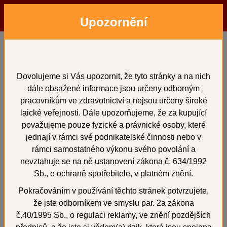
Upozornění
Menu
Hledat
Přihlásit
Košík
Domů
Vosky a předtvary
plotýnkový
plotýnkový
Dovolujeme si Vás upozornit, že tyto stránky a na nich
dále obsažené informace jsou určeny odborným
pracovníkům ve zdravotnictví a nejsou určeny široké
laické veřejnosti. Dále upozorňujeme, že za kupující
považujeme pouze fyzické a právnické osoby, které
celkem 3 položek
jednají v rámci své podnikatelské činnosti nebo v
rámci samostatného výkonu svého povolání a
Seřadit:
Od nejlevnějších
nevztahuje se na ně ustanovení zákona č. 634/1992
Sb., o ochraně spotřebitele, v platném znění.
Od nejdražších
Podle názvu
Pokračováním v používání těchto stránek potvrzujete,
že jste odborníkem ve smyslu par. 2a zákona
Novinky
č.40/1995 Sb., o regulaci reklamy, ve znění pozdějších