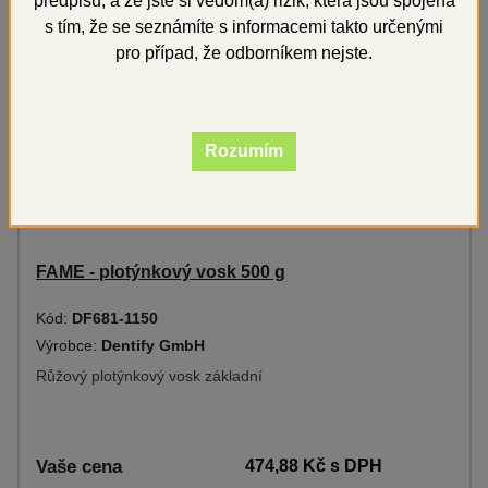
předpisů, a že jste si vědom(a) rizik, která jsou spojena
s tím, že se seznámíte s informacemi takto určenými
Novinka
pro případ, že odborníkem nejste.
Rozumím
FAME - plotýnkový vosk 500 g
Kód:
DF681-1150
Výrobce:
Dentify GmbH
Růžový plotýnkový vosk základní
Vaše cena
474,88 Kč
s DPH