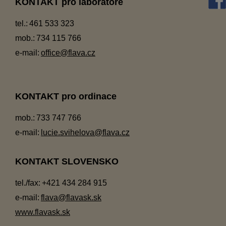
KONTAKT pro laboratoře
tel.:
461 533 323
mob.:
734 115 766
e-mail:
office@flava.cz
KONTAKT pro ordinace
mob.:
733 747 766
e-mail:
lucie.svihelova@flava.cz
KONTAKT SLOVENSKO
tel./fax:
+421 434 284 915
e-mail:
flava@flavask.sk
www.flavask.sk