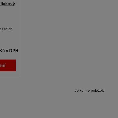
 tlakový
ozitních
 Kč
s DPH
ení
celkem 5 položek