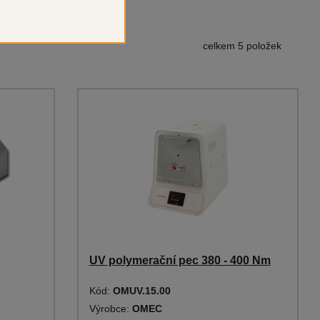
celkem 5 položek
UV polymerační pec 380 - 400 Nm
Kód:
OMUV.15.00
Výrobce:
OMEC