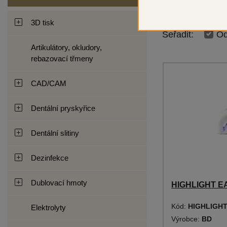
3D tisk
Seřadit:
Od
Artikulátory, okludory,
rebazovací třmeny
CAD/CAM
Dentální pryskyřice
Dentální slitiny
Dezinfekce
Dublovací hmoty
HIGHLIGHT EA
Kód:
HIGHLIGHT
Elektrolyty
Výrobce:
BD