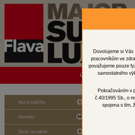
Dovolujeme si Vás 
pracovníkům ve zdrav
považujeme pouze fyzi
samostatného výk
Úvodní strana
Obcho
Pokračováním v po
č.40/1995 Sb., o re
Domů
Přístroje
Akční balíčky
1
spojena s tím, 
polym
Novinky
54
Zboží ve slevě
6