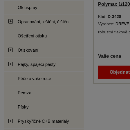
Polymax 1/12
Okluspray
Kód:
D-3428
Opracování, leštění, čištění
Výrobce:
DREVE
robustní tlakově
Ošetření otisku
Otiskování
Vaše cena
Pájky, spájecí pasty
Objednat 
Péče o vaše ruce
Pemza
Písky
Pryskyřičné C+B materiály