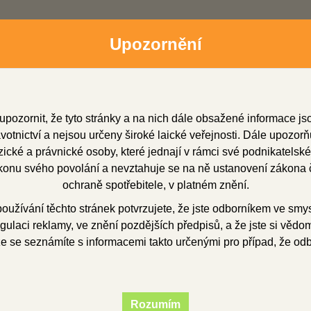
Upozornění
upozornit, že tyto stránky a na nich dále obsažené informace j
otnictví a nejsou určeny široké laické veřejnosti. Dále upozorň
cké a právnické osoby, které jednají v rámci své podnikatelské
onu svého povolání a nevztahuje se na ně ustanovení zákona č
dní zástupci
Soubory ke stažení
O firmě
Obchod
ochraně spotřebitele, v platném znění.
užívání těchto stránek potvrzujete, že jste odborníkem ve smy
gulaci reklamy, ve znění pozdějších předpisů, a že jste si vědom(
polymerátory
že se seznámíte s informacemi takto určenými pro případ, že od
erátory
Rozumím