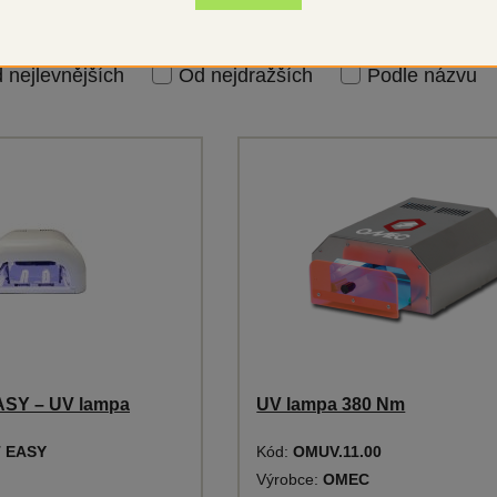
 nejlevnějších
Od nejdražších
Podle názvu
SY – UV lampa
UV lampa 380 Nm
 EASY
Kód:
OMUV.11.00
Výrobce:
OMEC