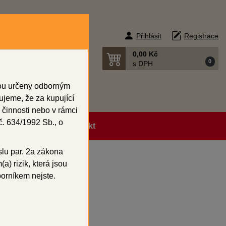
Přihlásit
Registrace
0,00 Kč
0
s DPH
sou určeny odborným
ujeme, že za kupující
 činnosti nebo v rámci
. 634/1992 Sb., o
ní podmínky
Kontakt
slu par. 2a zákona
a) rizik, která jsou
borníkem nejste.