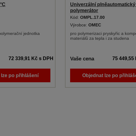
0°C
Univerzální plněautomatický
polymerátor
Kód:
OMPL.17.00
Výrobce:
OMEC
 polymerační jednotka
pro polymerizaci pryskyřic a komp
materiálů za tepla i za studena
72 339,91 Kč
s DPH
Vaše cena
75 449,55
lze po přihlášení
Objednat lze po přihláš