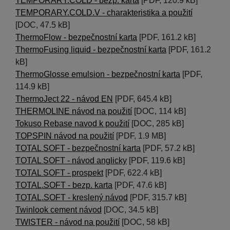
TEMPORARY.COLD - bezp. karta
[PDF, 120.9 kB]
TEMPORARY.COLD.V - charakteristika a použití
[DOC, 47.5 kB]
ThermoFlow - bezpečnostní karta
[PDF, 161.2 kB]
ThermoFusing liquid - bezpečnostní karta
[PDF, 161.2
kB]
ThermoGlosse emulsion - bezpečnostní karta
[PDF,
114.9 kB]
ThermoJect 22 - návod EN
[PDF, 645.4 kB]
THERMOLINE návod na použití
[DOC, 114 kB]
Tokuso Rebase navod k použití
[DOC, 285 kB]
TOPSPIN návod na použití
[PDF, 1.9 MB]
TOTAL SOFT - bezpečnostní karta
[PDF, 57.2 kB]
TOTAL SOFT - návod anglicky
[PDF, 119.6 kB]
TOTAL SOFT - prospekt
[PDF, 622.4 kB]
TOTAL.SOFT - bezp. karta
[PDF, 47.6 kB]
TOTAL.SOFT - kreslený návod
[PDF, 315.7 kB]
Twinlook cement návod
[DOC, 34.5 kB]
TWISTER - návod na použití
[DOC, 58 kB]