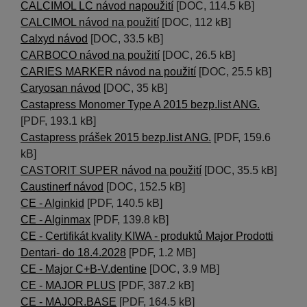
CALCIMOL LC návod napoužití
[DOC, 114.5 kB]
CALCIMOL návod na použití
[DOC, 112 kB]
Calxyd návod
[DOC, 33.5 kB]
CARBOCO návod na použití
[DOC, 26.5 kB]
CARIES MARKER návod na použití
[DOC, 25.5 kB]
Caryosan návod
[DOC, 35 kB]
Castapress Monomer Type A 2015 bezp.list ANG.
[PDF, 193.1 kB]
Castapress prášek 2015 bezp.list ANG.
[PDF, 159.6
kB]
CASTORIT SUPER návod na použití
[DOC, 35.5 kB]
Caustinerf návod
[DOC, 152.5 kB]
CE - Alginkid
[PDF, 140.5 kB]
CE - Alginmax
[PDF, 139.8 kB]
CE - Certifikát kvality KIWA - produktů Major Prodotti
Dentari- do 18.4.2028
[PDF, 1.2 MB]
CE - Major C+B-V.dentine
[DOC, 3.9 MB]
CE - MAJOR PLUS
[PDF, 387.2 kB]
CE - MAJOR.BASE
[PDF, 164.5 kB]