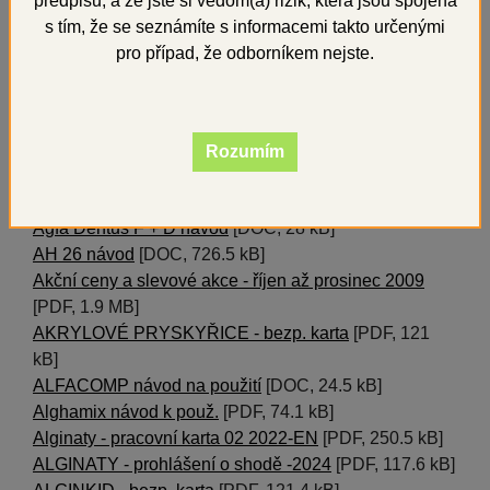
předpisů, a že jste si vědom(a) rizik, která jsou spojena
ACTIVATOR UNIVERSAL bezp. karta
[PDF, 121.2 kB]
s tím, že se seznámíte s informacemi takto určenými
Adhesor Carbofine návod
[DOC, 35 kB]
pro případ, že odborníkem nejste.
Adhesor Fine návod
[DOC, 32 kB]
Adhesor návod
[DOC, 38 kB]
ADMIRA BOND návod na použití
[DOC, 125.5 kB]
ADMIRA návod na použití
[DOC, 131.5 kB]
Rozumím
ADMIRA návod použití
[DOC, 131.5 kB]
Adper Prompt L-Pop návod
[PDF, 144.8 kB]
Agfa Dentus F + D návod
[DOC, 28 kB]
AH 26 návod
[DOC, 726.5 kB]
Akční ceny a slevové akce - říjen až prosinec 2009
[PDF, 1.9 MB]
AKRYLOVÉ PRYSKYŘICE - bezp. karta
[PDF, 121
kB]
ALFACOMP návod na použití
[DOC, 24.5 kB]
Alghamix návod k použ.
[PDF, 74.1 kB]
Alginaty - pracovní karta 02 2022-EN
[PDF, 250.5 kB]
ALGINATY - prohlášení o shodě -2024
[PDF, 117.6 kB]