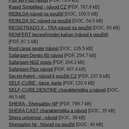
Puli Jet Plus návod
[PDF, 79.4 kB]
Rapid Simplified - návod CZ
[PDF, 767.9 kB]
REBILDA návod na použití
[DOC, 100.5 kB]
REBILDA SC návod na použití
[DOC, 54.5 kB]
REGISTRADO X - TRA návod na použití
[DOC, 85 kB]
RENFERT bezpečnostní kahan (návod k použití)
[PDF, 87.1 kB]
Root canal sealer návod
[DOC, 135.5 kB]
Safargam Dentis 60 návod
[PDF, 254.7 kB]
Safargam NG2 popis
[PDF, 204.2 kB]
Safargam Plus návod
[PDF, 407.4 kB]
Secret Agent - návod k použití CZ
[PDF, 237.9 kB]
SELF-CURE - bezp. karta
[PDF, 120.9 kB]
SELF-CURE.DENTINE charakteristika a návod
[DOC,
46.5 kB]
SHERA - Sheraalloy NP
[PDF, 799.7 kB]
SHERA CAST charakteristika a návod
[DOC, 35 kB]
Shera universal - návod
[DOC, 39 kB]
Sheraalloy NI - Návod na použití
[DOC, 40 kB]