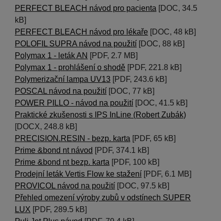
PERFECT BLEACH návod pro pacienta
[DOC, 34.5
kB]
PERFECT BLEACH návod pro lékaře
[DOC, 48 kB]
POLOFIL SUPRA návod na použití
[DOC, 88 kB]
Polymax 1 - leták AN
[PDF, 2.7 MB]
Polymax 1 - prohlášení o shodě
[PDF, 221.8 kB]
Polymerizační lampa UV13
[PDF, 243.6 kB]
POSCAL návod na použití
[DOC, 77 kB]
POWER PILLO - návod na použití
[DOC, 41.5 kB]
Praktické zkušenosti s IPS InLine (Robert Zubák)
[DOCX, 248.8 kB]
PRECISION.RESIN - bezp. karta
[PDF, 65 kB]
Prime &bond nt návod
[PDF, 374.1 kB]
Prime &bond nt bezp. karta
[PDF, 100 kB]
Prodejní leták Vertis Flow ke stažení
[PDF, 6.1 MB]
PROVICOL návod na použití
[DOC, 97.5 kB]
Přehled omezení výroby zubů v odstínech SUPER
LUX
[PDF, 289.5 kB]