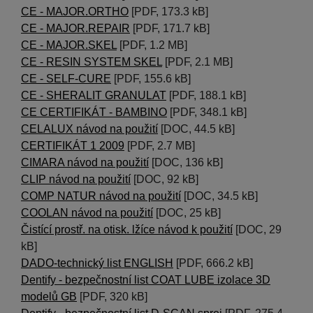
CE - MAJOR.ORTHO
[PDF, 173.3 kB]
CE - MAJOR.REPAIR
[PDF, 171.7 kB]
CE - MAJOR.SKEL
[PDF, 1.2 MB]
CE - RESIN SYSTEM SKEL
[PDF, 2.1 MB]
CE - SELF-CURE
[PDF, 155.6 kB]
CE - SHERALIT GRANULAT
[PDF, 188.1 kB]
CE CERTIFIKÁT - BAMBINO
[PDF, 348.1 kB]
CELALUX návod na použití
[DOC, 44.5 kB]
CERTIFIKÁT 1 2009
[PDF, 2.7 MB]
CIMARA návod na použití
[DOC, 136 kB]
CLIP návod na použití
[DOC, 92 kB]
COMP NATUR návod na použití
[DOC, 34.5 kB]
COOLAN návod na použití
[DOC, 25 kB]
Čistící prostř. na otisk. lžíce návod k použití
[DOC, 29
kB]
DADO-technický list ENGLISH
[PDF, 666.2 kB]
Dentify - bezpečnostní list COAT LUBE izolace 3D
modelů GB
[PDF, 320 kB]