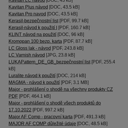
Kavitan LC návod
[DOC, 43 kB]
Kavitan Plus návod
[DOC, 43.5 kB]
Kavitan Pro navod
[DOC, 43.5 kB]
Kerasil-bezpečnostní list
[PDF, 99.7 kB]
Kerasil-návod k použití I
[PDF, 160.7 kB]
KLINT návod na použití
[DOC, 96 kB]
Kromopan 100 bezp. karta
[PDF, 87.7 kB]
LC Gloss lak - návod
[PDF, 243.8 kB]
LC Varnish návod
[JPG, 23.8 kB]
LUKAPattern_DE_GB_bezpečnostní list
[PDF, 255.4
kB]
Luralite návod k použití
[DOC, 214 kB]
MAGMA - návod k použití
[PDF, 3.1 MB]
Major - prohlášení o shodě na všechny produkty CZ
PDF
[PDF, 464.1 kB]
Major - prohlášení o shodě všech produktů do
17.10.2022
[PDF, 997.2 kB]
Major AF Comp - pracovní karta
[PDF, 491.3 kB]
MAJOR AF COMP důležité údaje
[DOC, 48.5 kB]