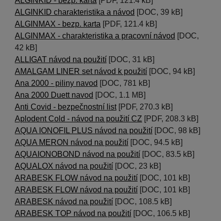
ALGINKID - bezp. karta
[PDF, 121.4 kB]
ALGINKID charakteristika a návod
[DOC, 39 kB]
ALGINMAX - bezp. karta
[PDF, 121.4 kB]
ALGINMAX - charakteristika a pracovní návod
[DOC,
42 kB]
ALLIGAT návod na použití
[DOC, 31 kB]
AMALGAM LINER set návod k použití
[DOC, 94 kB]
Ana 2000 - piliny navod
[DOC, 781 kB]
Ana 2000 Duett navod
[DOC, 1.1 MB]
Anti Covid - bezpečnostní list
[PDF, 270.3 kB]
Aplodent Cold - návod na použití CZ
[PDF, 208.3 kB]
AQUA IONOFIL PLUS návod na použití
[DOC, 98 kB]
AQUA MERON návod na použití
[DOC, 94.5 kB]
AQUAIONOBOND návod na použití
[DOC, 83.5 kB]
AQUALOX návod na použití
[DOC, 23 kB]
ARABESK FLOW návod na použití
[DOC, 101 kB]
ARABESK FLOW návod na použití
[DOC, 101 kB]
ARABESK návod na použití
[DOC, 108.5 kB]
ARABESK TOP návod na použití
[DOC, 106.5 kB]