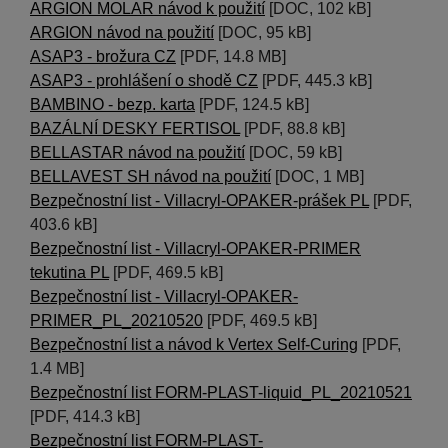
ARGION MOLAR návod k použití
[DOC, 102 kB]
ARGION návod na použití
[DOC, 95 kB]
ASAP3 - brožura CZ
[PDF, 14.8 MB]
ASAP3 - prohlášení o shodě CZ
[PDF, 445.3 kB]
BAMBINO - bezp. karta
[PDF, 124.5 kB]
BAZÁLNÍ DESKY FERTISOL
[PDF, 88.8 kB]
BELLASTAR návod na použití
[DOC, 59 kB]
BELLAVEST SH návod na použití
[DOC, 1 MB]
Bezpečnostní list - Villacryl-OPAKER-prášek PL
[PDF,
403.6 kB]
Bezpečnostní list - Villacryl-OPAKER-PRIMER
tekutina PL
[PDF, 469.5 kB]
Bezpečnostní list - Villacryl-OPAKER-
PRIMER_PL_20210520
[PDF, 469.5 kB]
Bezpečnostní list a návod k Vertex Self-Curing
[PDF,
1.4 MB]
Bezpečnostní list FORM-PLAST-liquid_PL_20210521
[PDF, 414.3 kB]
Bezpečnostní list FORM-PLAST-