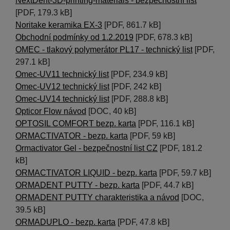
NextDent-3D-printing-materials - bezpečnostní list
[PDF, 179.3 kB]
Noritake keramika EX-3
[PDF, 861.7 kB]
Obchodní podmínky od 1.2.2019
[PDF, 678.3 kB]
OMEC - tlakový polymerátor PL17 - technický list
[PDF,
297.1 kB]
Omec-UV11 technický list
[PDF, 234.9 kB]
Omec-UV12 technický list
[PDF, 242 kB]
Omec-UV14 technický list
[PDF, 288.8 kB]
Opticor Flow návod
[DOC, 40 kB]
OPTOSIL COMFORT bezp. karta
[PDF, 116.1 kB]
ORMACTIVATOR - bezp. karta
[PDF, 59 kB]
Ormactivator Gel - bezpečnostní list CZ
[PDF, 181.2
kB]
ORMACTIVATOR LIQUID - bezp. karta
[PDF, 59.7 kB]
ORMADENT PUTTY - bezp. karta
[PDF, 44.7 kB]
ORMADENT PUTTY charakteristika a návod
[DOC,
39.5 kB]
ORMADUPLO - bezp. karta
[PDF, 47.8 kB]