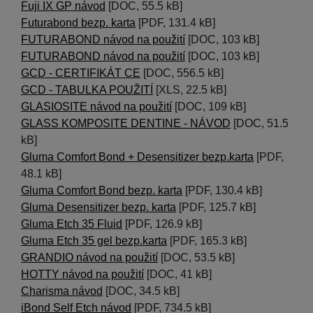
Fuji IX GP návod
[DOC, 55.5 kB]
Futurabond bezp. karta
[PDF, 131.4 kB]
FUTURABOND návod na použití
[DOC, 103 kB]
FUTURABOND návod na použití
[DOC, 103 kB]
GCD - CERTIFIKÁT CE
[DOC, 556.5 kB]
GCD - TABULKA POUŽITÍ
[XLS, 22.5 kB]
GLASIOSITE návod na použití
[DOC, 109 kB]
GLASS KOMPOSITE DENTINE - NÁVOD
[DOC, 51.5
kB]
Gluma Comfort Bond + Desensitizer bezp.karta
[PDF,
48.1 kB]
Gluma Comfort Bond bezp. karta
[PDF, 130.4 kB]
Gluma Desensitizer bezp. karta
[PDF, 125.7 kB]
Gluma Etch 35 Fluid
[PDF, 126.9 kB]
Gluma Etch 35 gel bezp.karta
[PDF, 165.3 kB]
GRANDIO návod na použití
[DOC, 53.5 kB]
HOTTY návod na použití
[DOC, 41 kB]
Charisma návod
[DOC, 34.5 kB]
iBond Self Etch návod
[PDF, 734.5 kB]