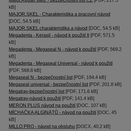
Major.Repair pwd. - bezpečnostní list CZ
[PDF, 217.5
kB]
MAJOR.SKEL - Charakteristika a pracovní návod
[DOC, 54.5 kB]
MAJOR.SKEL charakteristika a návod
[DOC, 54.5 kB]
Megadenta - Kerasil - návod k použití II
[PDF, 571.5
kB]
Megadenta - Megaseal N - návod k použití
[PDF, 569.2
kB]
Megadenta - Megaseal Universal - návod k použití
[PDF, 568.8 kB]
Megaseal N - bezpečnostní list
[PDF, 194.4 kB]
Megaseal universal - bezpečnostní list
[PDF, 201.8 kB]
Megatray-bezpečnostní list
[PDF, 171.6 kB]
Megatray-návod k použití
[PDF, 141.4 kB]
MERON PLUS návod na použití
[DOC, 107 kB]
MÍCHAČKA ALGINÁTŮ - návod na použití
[DOC, 45
kB]
MILLO PRO - návod na obsluhu
[DOCX, 40.2 kB]