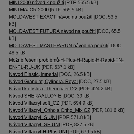
MINI 2000 návod k použití
[RTF, 565.5 kB]
MINI MAJOR 2000
[RTF, 565.5 kB]
MOLDAVEST EXACT návod na použití
[DOC, 53.5
kB]
MOLDAVEST FUTURA návod na použití
[DOC, 65.5
kB]
MOLDAVEST MASTER/RUN návod na použití
[DOC,
48.5 kB]
Možné řešení problémů-H-Plus-H-Rapid-H-Rapid-FN-
EN-PL-RU-UK
[PDF, 637.1 kB]
Návod Elastic, Imperial
[DOC, 26.5 kB]
Návod Granulat, Cylindra, Royal
[DOC, 27.5 kB]
Návod k obsluze ThermoJect 22
[PDF, 424.2 kB]
Návod SHERAALLOY E
[DOC, 39 kB]
Návod Villacryl soft_CZ
[PDF, 694.9 kB]
Návod Villacryl_Ortho a Ortho_Mix CZ
[PDF, 181.6 kB]
Návod Villacryl_S UNI
[PDF, 571.8 kB]
Návod Villacryl_SP UNI
[PDF, 827.5 kB]
Návod Villacryl-H-Plus UNI
[PDF, 679.5 kB]