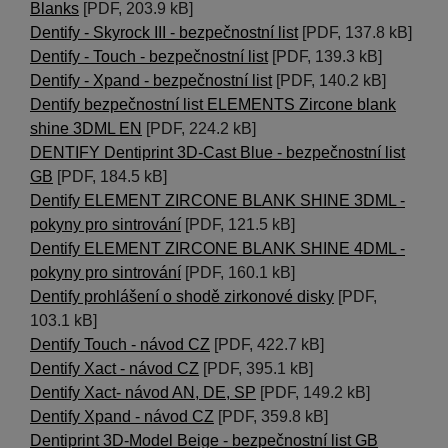
Blanks
[PDF, 203.9 kB]
Dentify - Skyrock III - bezpečnostní list
[PDF, 137.8 kB]
Dentify - Touch - bezpečnostní list
[PDF, 139.3 kB]
Dentify - Xpand - bezpečnostní list
[PDF, 140.2 kB]
Dentify bezpečnostní list ELEMENTS Zircone blank
shine 3DML EN
[PDF, 224.2 kB]
DENTIFY Dentiprint 3D-Cast Blue - bezpečnostní list
GB
[PDF, 184.5 kB]
Dentify ELEMENT ZIRCONE BLANK SHINE 3DML -
pokyny pro sintrování
[PDF, 121.5 kB]
Dentify ELEMENT ZIRCONE BLANK SHINE 4DML -
pokyny pro sintrování
[PDF, 160.1 kB]
Dentify prohlášení o shodě zirkonové disky
[PDF,
103.1 kB]
Dentify Touch - návod CZ
[PDF, 422.7 kB]
Dentify Xact - návod CZ
[PDF, 395.1 kB]
Dentify Xact- návod AN, DE, SP
[PDF, 149.2 kB]
Dentify Xpand - návod CZ
[PDF, 359.8 kB]
Dentiprint 3D-Model Beige - bezpečnostní list GB