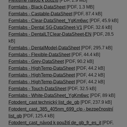
Flexitime návod k použití
[PDF, 2.9 MB]
Formlabs - Black-DataSheet
[PDF, 1.3 MB]
Formlabs - Castable-DataSheet
[PDF, 87.4 kB]
Formlabs - Clear-DataSheet_YgKm6wc
[PDF, 45.9 kB]
Formlabs - Dental SG-DataSheet-V1
[PDF, 32.6 kB]
Formlabs - DentalLTClear-DataSheet-EN
[PDF, 28.5
kB]
Formlabs - DentalModel-DataSheet
[PDF, 295.7 kB]
Formlabs - Flexible-DataSheet
[PDF, 44.4 kB]
Formlabs - Grey-DataSheet
[PDF, 90.2 kB]
Formlabs - HighTemp-DataSheet
[PDF, 44.2 kB]
Formlabs - HighTemp-DataSheet
[PDF, 44.2 kB]
Formlabs - HighTemp-DataSheet
[PDF, 44.2 kB]
Formlabs - Touch-DataSheet
[PDF, 32.5 kB]
Formlabs - White-DataSheet_YgKm6wc
[PDF, 89 kB]
Fotodent_cast technický list_de_gb
[PDF, 237.9 kB]
Fotodent_cast_385_405nm_699_clp - bezpečnostní
list_gb
[PDF, 125.4 kB]
Fotodent_cast_návod k použití de_gb_fr_es_it
[PDF,