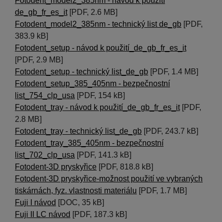
Fotodent_model2_385nm - návod k použití
de_gb_fr_es_it
[PDF, 2.6 MB]
Fotodent_model2_385nm - technický list de_gb
[PDF,
383.9 kB]
Fotodent_setup - návod k použití_de_gb_fr_es_it
[PDF, 2.9 MB]
Fotodent_setup - technický list_de_gb
[PDF, 1.4 MB]
Fotodent_setup_385_405nm - bezpečnostní
list_754_clp_usa
[PDF, 154 kB]
Fotodent_tray - návod k použití_de_gb_fr_es_it
[PDF,
2.8 MB]
Fotodent_tray - technický list_de_gb
[PDF, 243.7 kB]
Fotodent_tray_385_405nm - bezpečnostní
list_702_clp_usa
[PDF, 141.3 kB]
Fotodent-3D pryskyřice
[PDF, 818.8 kB]
Fotodent-3D pryskyřice-možnost použití ve vybraných
tiskárnách, fyz. vlastnosti materiálu
[PDF, 1.7 MB]
Fuji I návod
[DOC, 35 kB]
Fuji II LC návod
[PDF, 187.3 kB]