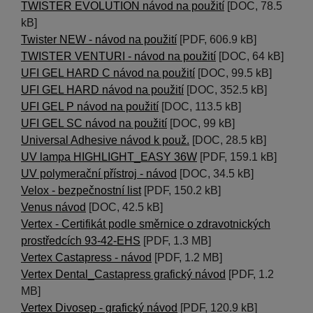
TWISTER EVOLUTION návod na použití
[DOC, 78.5
kB]
Twister NEW - návod na použití
[PDF, 606.9 kB]
TWISTER VENTURI - návod na použití
[DOC, 64 kB]
UFI GEL HARD C návod na použití
[DOC, 99.5 kB]
UFI GEL HARD návod na použití
[DOC, 352.5 kB]
UFI GEL P návod na použití
[DOC, 113.5 kB]
UFI GEL SC návod na použití
[DOC, 99 kB]
Universal Adhesive návod k použ.
[DOC, 28.5 kB]
UV lampa HIGHLIGHT_EASY 36W
[PDF, 159.1 kB]
UV polymerační přístroj - návod
[DOC, 34.5 kB]
Velox - bezpečnostní list
[PDF, 150.2 kB]
Venus návod
[DOC, 42.5 kB]
Vertex - Certifikát podle směrnice o zdravotnických
prostředcích 93-42-EHS
[PDF, 1.3 MB]
Vertex Castapress - návod
[PDF, 1.2 MB]
Vertex Dental_Castapress grafický návod
[PDF, 1.2
MB]
Vertex Divosep - grafický návod
[PDF, 120.9 kB]