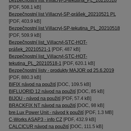
Bezpečnostní list Villacryl-S-tekutina_PL_20210518
[PDF, 508.1 kB]
Bezpečnostní list Villacryl-SP-prášek_20210521 PL
[PDF, 403.9 kB]
Bezpečnostní list Villacryl-SP-tekutina_PL_20210518
[PDF, 509.9 kB]
Bezpečnostní list_Villacryl-STC-HOT-
prášek_20210521-1
[PDF, 487 kB]
Bezpečnostní list_Villacryl-STC-HOT-
tekutina_PL_20210518-1
[PDF, 620.1 kB]
Bezpečnostní listy - produkty MAJOR od 25.6.2019
[PDF, 880.3 kB]
BIFIX návod na použití
[DOC, 109.5 kB]
BIFLUORID 12 návod na použití
[DOC, 85 kB]
BIJOU - návod na použití
[PDF, 57.4 kB]
BRACKFIX NT návod na použití
[DOC, 98 kB]
bre.Lux Power Unit - návod k použití
[PDF, 1.3 MB]
C-Works ASAP3 - info CZ
[PDF, 432.9 kB]
CALCICUR návod na použití
[DOC, 111.5 kB]