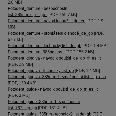
2.8 MB]
Fotodent_denture - bezpečnostní
list_385nm_clp__gb_
[PDF, 159.7 kB]
Fotodent_denture - návod k použití_de_en
[PDF, 1.9
MB]
Fotodent_denture - prohlášení o shodě_de_gb
[PDF,
67.7 kB]
Fotodent_denture - technický list_de_gb
[PDF, 1.4 MB]
Fotodent_denture_385nm_us_
[PDF, 155.2 kB]
Fotodent_gingiva - návod k použití_de_gb_fr_es_it
[PDF, 2.9 MB]
Fotodent_gingiva - technický list_gb
[PDF, 1.4 MB]
Fotodent_gingiva_385nm - bezpečnostní list_clp_usa
[PDF, 139.4 kB]
Fotodent_guide - návod k použití_de_gb_fr_es_it
[PDF, 3 MB]
Fotodent_guide_385nm - bezpečnostní
list_767_clp_gb
[PDF, 131.4 kB]
Fotodent_guide_385nm - technický list de_gb
[PDF,