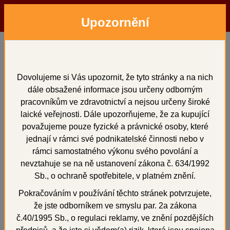
Upozornění
Menu
Hledat
Přihlásit
Košík
Domů
Soubory ke stažení
Soubory ke stažení
Dovolujeme si Vás upozornit, že tyto stránky a na nich
dále obsažené informace jsou určeny odborným
pracovníkům ve zdravotnictví a nejsou určeny široké
laické veřejnosti. Dále upozorňujeme, že za kupující
Soubor uložíte do počítače kliknutím na jeho název pravým
považujeme pouze fyzické a právnické osoby, které
tlačítkem a volbou "Uložit jako ..."
jednají v rámci své podnikatelské činnosti nebo v
rámci samostatného výkonu svého povolání a
Kliknutí levým tlačítkem způsobí otevření souboru do
nevztahuje se na ně ustanovení zákona č. 634/1992
nového okna.
Sb., o ochraně spotřebitele, v platném znění.
4SHINE - HARD - bezpečnostní list
[PDF, 428.8 kB]
Pokračováním v používání těchto stránek potvrzujete,
4SHINE - REGULAR - bezpečnostní list
[PDF, 428.6
že jste odborníkem ve smyslu par. 2a zákona
kB]
č.40/1995 Sb., o regulaci reklamy, ve znění pozdějších
Acrybond 75 ml - návod
[PDF, 251 kB]