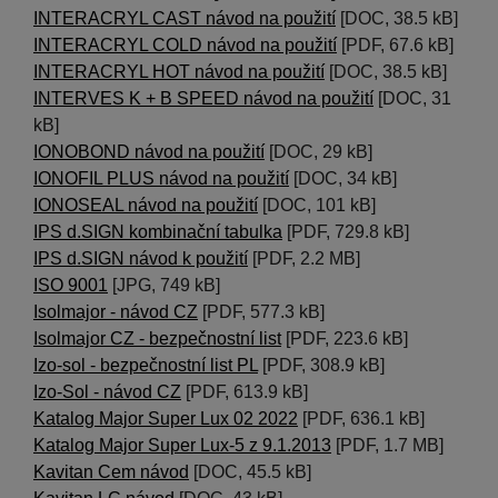
INTERACRYL CAST návod na použití
[DOC, 38.5 kB]
INTERACRYL COLD návod na použití
[PDF, 67.6 kB]
INTERACRYL HOT návod na použití
[DOC, 38.5 kB]
INTERVES K + B SPEED návod na použití
[DOC, 31
kB]
IONOBOND návod na použití
[DOC, 29 kB]
IONOFIL PLUS návod na použití
[DOC, 34 kB]
IONOSEAL návod na použití
[DOC, 101 kB]
IPS d.SIGN kombinační tabulka
[PDF, 729.8 kB]
IPS d.SIGN návod k použití
[PDF, 2.2 MB]
ISO 9001
[JPG, 749 kB]
Isolmajor - návod CZ
[PDF, 577.3 kB]
Isolmajor CZ - bezpečnostní list
[PDF, 223.6 kB]
Izo-sol - bezpečnostní list PL
[PDF, 308.9 kB]
Izo-Sol - návod CZ
[PDF, 613.9 kB]
Katalog Major Super Lux 02 2022
[PDF, 636.1 kB]
Katalog Major Super Lux-5 z 9.1.2013
[PDF, 1.7 MB]
Kavitan Cem návod
[DOC, 45.5 kB]