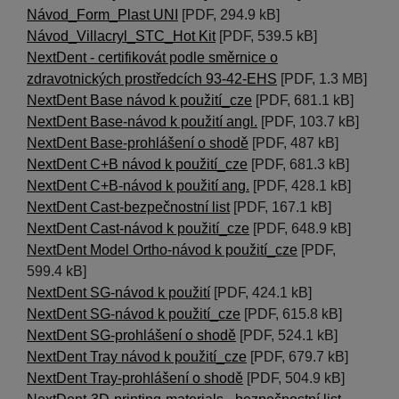
Návod_Form_Plast UNI
[PDF, 294.9 kB]
Návod_Villacryl_STC_Hot Kit
[PDF, 539.5 kB]
NextDent - certifikovát podle směrnice o
zdravotnických prostředcích 93-42-EHS
[PDF, 1.3 MB]
NextDent Base návod k použití_cze
[PDF, 681.1 kB]
NextDent Base-návod k použití angl.
[PDF, 103.7 kB]
NextDent Base-prohlášení o shodě
[PDF, 487 kB]
NextDent C+B návod k použití_cze
[PDF, 681.3 kB]
NextDent C+B-návod k použití ang.
[PDF, 428.1 kB]
NextDent Cast-bezpečnostní list
[PDF, 167.1 kB]
NextDent Cast-návod k použití_cze
[PDF, 648.9 kB]
NextDent Model Ortho-návod k použití_cze
[PDF,
599.4 kB]
NextDent SG-návod k použití
[PDF, 424.1 kB]
NextDent SG-návod k použití_cze
[PDF, 615.8 kB]
NextDent SG-prohlášení o shodě
[PDF, 524.1 kB]
NextDent Tray návod k použití_cze
[PDF, 679.7 kB]
NextDent Tray-prohlášení o shodě
[PDF, 504.9 kB]