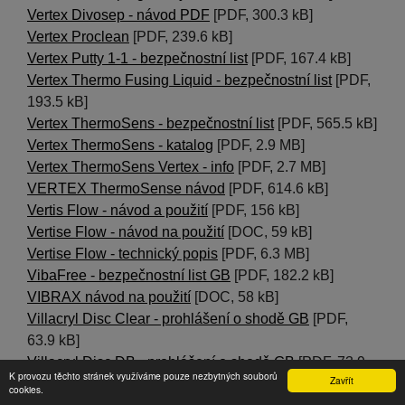
Vertex Divosep - návod PDF
[PDF, 300.3 kB]
Vertex Proclean
[PDF, 239.6 kB]
Vertex Putty 1-1 - bezpečnostní list
[PDF, 167.4 kB]
Vertex Thermo Fusing Liquid - bezpečnostní list
[PDF,
193.5 kB]
Vertex ThermoSens - bezpečnostní list
[PDF, 565.5 kB]
Vertex ThermoSens - katalog
[PDF, 2.9 MB]
Vertex ThermoSens Vertex - info
[PDF, 2.7 MB]
VERTEX ThermoSense návod
[PDF, 614.6 kB]
Vertis Flow - návod a použití
[PDF, 156 kB]
Vertise Flow - návod na použití
[DOC, 59 kB]
Vertise Flow - technický popis
[PDF, 6.3 MB]
VibaFree - bezpečnostní list GB
[PDF, 182.2 kB]
VIBRAX návod na použití
[DOC, 58 kB]
Villacryl Disc Clear - prohlášení o shodě GB
[PDF,
63.9 kB]
Villacryl Disc DB - prohlášení o shodě GB
[PDF, 73.9
K provozu těchto stránek využíváme pouze nezbytných souborů
Zavřít
kB]
cookies.