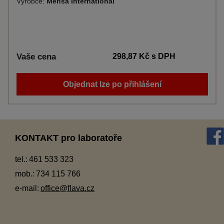
Výrobce:
Mensa International
Vaše cena
298,87 Kč
s DPH
Objednat lze po přihlášení
KONTAKT pro laboratoře
tel.:
461 533 323
mob.:
734 115 766
e-mail:
office@flava.cz