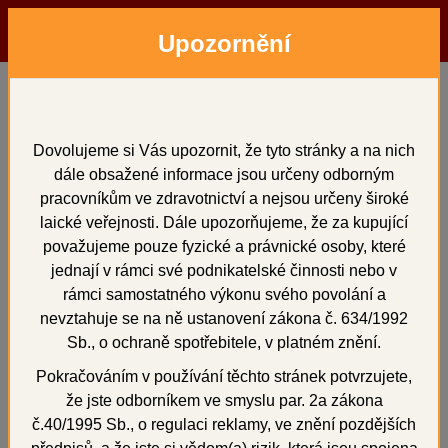
Upozornění
Menu
Hledat
Přihlásit
Košík
Domů
Vosky a předtvary
voskové předtvary
Voskové vtoky zahnuté 50 ks
Dovolujeme si Vás upozornit, že tyto stránky a na nich
dále obsažené informace jsou určeny odborným
Voskové vtoky zahnuté
pracovníkům ve zdravotnictví a nejsou určeny široké
50 ks
laické veřejnosti. Dále upozorňujeme, že za kupující
považujeme pouze fyzické a právnické osoby, které
jednají v rámci své podnikatelské činnosti nebo v
rámci samostatného výkonu svého povolání a
nevztahuje se na ně ustanovení zákona č. 634/1992
+
Sb., o ochraně spotřebitele, v platném znění.
Pokračováním v používání těchto stránek potvrzujete,
že jste odborníkem ve smyslu par. 2a zákona
č.40/1995 Sb., o regulaci reklamy, ve znění pozdějších