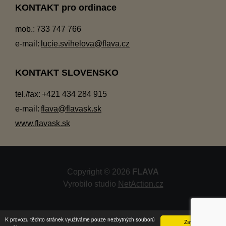
KONTAKT pro ordinace
mob.:
733 747 766
e-mail:
lucie.svihelova@flava.cz
KONTAKT SLOVENSKO
tel./fax:
+421 434 284 915
e-mail:
flava@flavask.sk
www.flavask.sk
Copyright © 2026
FLAVA
Vyrobilo studio
NetAction.cz
K provozu těchto stránek využíváme pouze nezbytných souborů
Zavřít