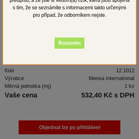
předpisů, a že jste si vědom(a) rizik, která jsou spojena
s tím, že se seznámíte s informacemi takto určenými
pro případ, že odborníkem nejste.
Rozumím
Kód
12.1012
Výrobce
Mensa International
Měrná jednotka (mj)
1 ks
Vaše cena
532,40 Kč s DPH
Objednat lze po přihlášení