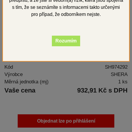
předpisů, a že jste si vědom(a) rizik, která jsou spojena
s tím, že se seznámíte s informacemi takto určenými
pro případ, že odborníkem nejste.
Rozumím
Kód
SH974292
Výrobce
SHERA
Měrná jednotka (mj)
1 ks
Vaše cena
932,91 Kč s DPH
Objednat lze po přihlášení