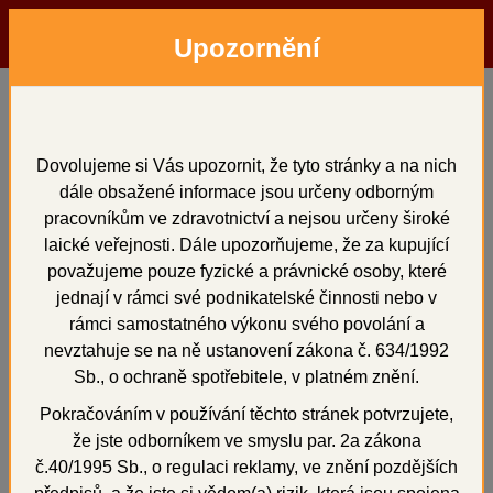
Upozornění
Menu
Hledat
Přihlásit
Košík
Domů
Vosky a předtvary
voskové předtvary
KRUHOVÁ RETENCE 25 ks
Dovolujeme si Vás upozornit, že tyto stránky a na nich
dále obsažené informace jsou určeny odborným
KRUHOVÁ RETENCE 25
pracovníkům ve zdravotnictví a nejsou určeny široké
ks
laické veřejnosti. Dále upozorňujeme, že za kupující
považujeme pouze fyzické a právnické osoby, které
jednají v rámci své podnikatelské činnosti nebo v
rámci samostatného výkonu svého povolání a
nevztahuje se na ně ustanovení zákona č. 634/1992
+
Sb., o ochraně spotřebitele, v platném znění.
Pokračováním v používání těchto stránek potvrzujete,
že jste odborníkem ve smyslu par. 2a zákona
č.40/1995 Sb., o regulaci reklamy, ve znění pozdějších