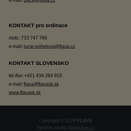
e-mail:
office@flava.cz
KONTAKT pro ordinace
mob.:
733 747 766
e-mail:
lucie.svihelova@flava.cz
KONTAKT SLOVENSKO
tel./fax:
+421 434 284 915
e-mail:
flava@flavask.sk
www.flavask.sk
Copyright © 2026
FLAVA
Vyrobilo studio
NetAction.cz