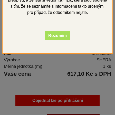
předpisů, a že jste si vědom(a) rizik, která jsou spojena
s tím, že se seznámíte s informacemi takto určenými
pro případ, že odborníkem nejste.
Rozumím
Vytvrzovač modelů ze zatmelovací hmoty
Kód
SH926301
Výrobce
SHERA
Měrná jednotka (mj)
1 ks
Vaše cena
617,10 Kč s DPH
Objednat lze po přihlášení