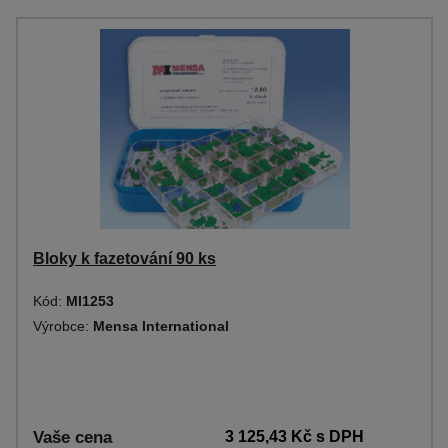
Bloky k fazetování 90 ks
Kód:
MI1253
Výrobce:
Mensa International
Vaše cena
3 125,43 Kč
s DPH