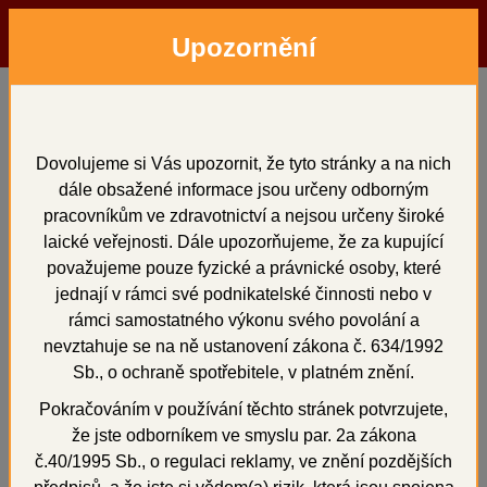
Upozornění
Menu
Hledat
Přihlásit
Košík
Domů
Zatmelovací hmoty a tekutiny
vytvrzovače a lepidlo
SHERAPOR - L 500 ml
Dovolujeme si Vás upozornit, že tyto stránky a na nich
dále obsažené informace jsou určeny odborným
SHERAPOR - L 500 ml
pracovníkům ve zdravotnictví a nejsou určeny široké
laické veřejnosti. Dále upozorňujeme, že za kupující
považujeme pouze fyzické a právnické osoby, které
jednají v rámci své podnikatelské činnosti nebo v
+
rámci samostatného výkonu svého povolání a
nevztahuje se na ně ustanovení zákona č. 634/1992
Sb., o ochraně spotřebitele, v platném znění.
Pokračováním v používání těchto stránek potvrzujete,
že jste odborníkem ve smyslu par. 2a zákona
č.40/1995 Sb., o regulaci reklamy, ve znění pozdějších