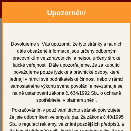
Upozornění
Menu
Hledat
Přihlásit
Košík
Domů
Modelovací nástroje
modelovací nástroje
Modelovací nástroje na vosk - SADA
Dovolujeme si Vás upozornit, že tyto stránky a na nich
dále obsažené informace jsou určeny odborným
Modelovací nástroje na
pracovníkům ve zdravotnictví a nejsou určeny široké
vosk - SADA
laické veřejnosti. Dále upozorňujeme, že za kupující
považujeme pouze fyzické a právnické osoby, které
jednají v rámci své podnikatelské činnosti nebo v rámci
samostatného výkonu svého povolání a nevztahuje se
na ně ustanovení zákona č. 634/1992 Sb., o ochraně
+
spotřebitele, v platném znění.
Pokračováním v používání těchto stránek potvrzujete,
že jste odborníkem ve smyslu par. 2a zákona č.40/1995
Sb., o regulaci reklamy, ve znění pozdějších předpisů, a