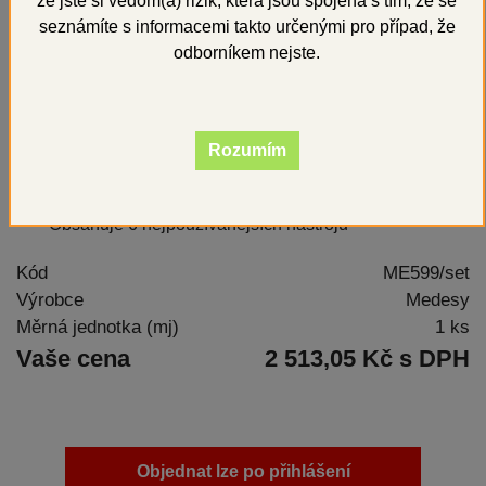
že jste si vědom(a) rizik, která jsou spojena s tím, že se
seznámíte s informacemi takto určenými pro případ, že
odborníkem nejste.
Rozumím
Obsahuje 6 nejpoužívanějších nástrojů
Kód
ME599/set
Výrobce
Medesy
Měrná jednotka (mj)
1 ks
Vaše cena
2 513,05 Kč s DPH
Objednat lze po přihlášení