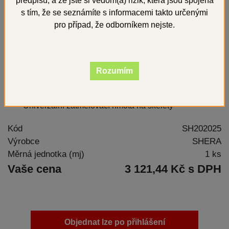
předpisů, a že jste si vědom(a) rizik, která jsou spojena
s tím, že se seznámíte s informacemi takto určenými
pro případ, že odborníkem nejste.
Rozumím
Univerzální zatmelovací hmota na skelety
Kód
SH202025
Výrobce
SHERA
Měrná jednotka (mj)
1 ks
Vaše cena
3 121,44 Kč s DPH
Objednat lze po přihlášení