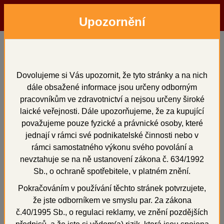
Upozornění
Menu
Hledat
Přihlásit
Košík
Domů
Zatmelovací hmoty a tekutiny
pro skelety
SHERA
SHERACAST 8 x 2,5 kg - 20 kg
Dovolujeme si Vás upozornit, že tyto stránky a na nich
dále obsažené informace jsou určeny odborným
SHERACAST 8 x 2,5 kg -
pracovníkům ve zdravotnictví a nejsou určeny široké
20 kg
laické veřejnosti. Dále upozorňujeme, že za kupující
považujeme pouze fyzické a právnické osoby, které
jednají v rámci své podnikatelské činnosti nebo v
rámci samostatného výkonu svého povolání a
nevztahuje se na ně ustanovení zákona č. 634/1992
+
Sb., o ochraně spotřebitele, v platném znění.
Pokračováním v používání těchto stránek potvrzujete,
že jste odborníkem ve smyslu par. 2a zákona
č.40/1995 Sb., o regulaci reklamy, ve znění pozdějších