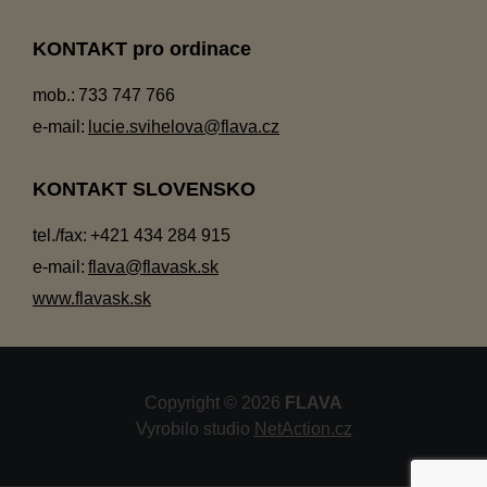
KONTAKT pro ordinace
mob.:
733 747 766
e-mail:
lucie.svihelova@flava.cz
KONTAKT SLOVENSKO
tel./fax:
+421 434 284 915
e-mail:
flava@flavask.sk
www.flavask.sk
Copyright © 2026
FLAVA
Vyrobilo studio
NetAction.cz