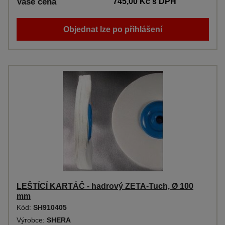
Vaše cena
745,00 Kč
s DPH
Objednat lze po přihlášení
LEŠTÍCÍ KARTÁČ - hadrový ZETA-Tuch, Ø 100
mm
Kód:
SH910405
Výrobce:
SHERA