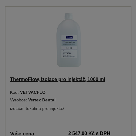
ThermoFlow, izolace pro injektáž, 1000 ml
Kód:
VETVACFLO
Výrobce:
Vertex Dental
izolační tekutina pro injektáž
Vaše cena
2 547,00 Kč
s DPH