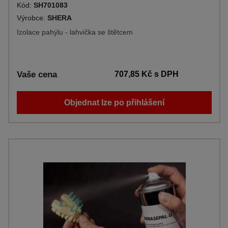
Kód:
SH701083
Výrobce:
SHERA
Izolace pahýlu - lahvička se štětcem
Vaše cena
707,85 Kč
s DPH
Objednat lze po přihlášení