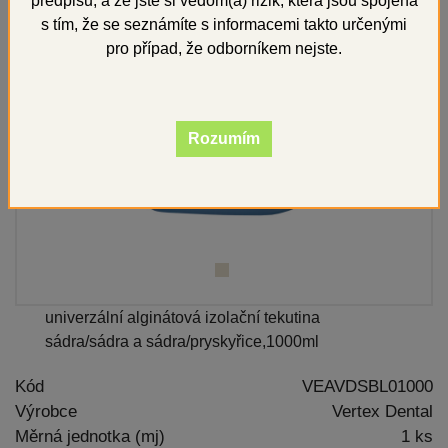
předpisů, a že jste si vědom(a) rizik, která jsou spojena
s tím, že se seznámíte s informacemi takto určenými
pro případ, že odborníkem nejste.
Rozumím
univerzální alginátová izolační tekutina
sádra/sádra a sádra/pryskyřice,1000ml
Kód
VEAVDSBL01000
Výrobce
Vertex Dental
Měrná jednotka (mj)
1 ks