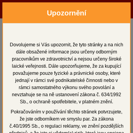
Upozornění
Menu
Hledat
Přihlásit
Košík
Domů
Izolační prostředky
Vertex Divosep Blue
Vertex Divosep Blue
Dovolujeme si Vás upozornit, že tyto stránky a na nich
dále obsažené informace jsou určeny odborným
pracovníkům ve zdravotnictví a nejsou určeny široké
laické veřejnosti. Dále upozorňujeme, že za kupující
považujeme pouze fyzické a právnické osoby, které
+
jednají v rámci své podnikatelské činnosti nebo v
rámci samostatného výkonu svého povolání a
nevztahuje se na ně ustanovení zákona č. 634/1992
Sb., o ochraně spotřebitele, v platném znění.
Pokračováním v používání těchto stránek potvrzujete,
že jste odborníkem ve smyslu par. 2a zákona
č.40/1995 Sb., o regulaci reklamy, ve znění pozdějších