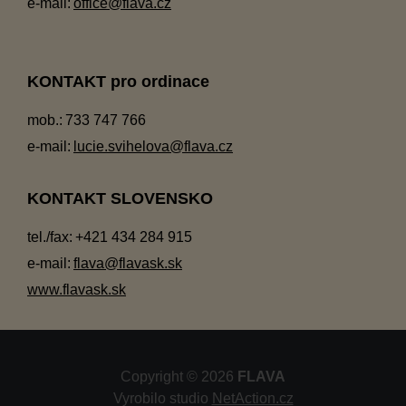
e-mail:
office@flava.cz
KONTAKT pro ordinace
mob.:
733 747 766
e-mail:
lucie.svihelova@flava.cz
KONTAKT SLOVENSKO
tel./fax:
+421 434 284 915
e-mail:
flava@flavask.sk
www.flavask.sk
Copyright © 2026
FLAVA
Vyrobilo studio
NetAction.cz