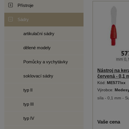
Přístroje
Sádry
artikulační sádry
dělené modely
Pomůcky a vychytávky
Nástroj na ke
soklovací sádry
červená - 0,1
Kód:
ME577/xx
typ II
Výrobce:
Medes
síla - 0,1 mm - Su
typ III
typ IV
Vaše cena