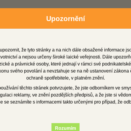
Upozornění
upozornit, že tyto stránky a na nich dále obsažené informace j
otnictví a nejsou určeny široké laické veřejnosti. Dále upozorň
cké a právnické osoby, které jednají v rámci své podnikatelské
onu svého povolání a nevztahuje se na ně ustanovení zákona č
dní zástupci
Soubory ke stažení
O firmě
Obchod
ochraně spotřebitele, v platném znění.
užívání těchto stránek potvrzujete, že jste odborníkem ve smy
gulaci reklamy, ve znění pozdějších předpisů, a že jste si vědom(
INRISTONE 20, 25 kg
že se seznámíte s informacemi takto určenými pro případ, že od
STONE 20, 25 kg
Rozumím