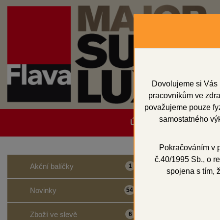
Dovolujeme si Vás 
pracovníkům ve zdrav
považujeme pouze fyzi
samostatného výk
Úvodní strana
Obcho
Pokračováním v po
č.40/1995 Sb., o re
Domů
Sádry
H
Akční balíčky
1
spojena s tím, 
HINRI
Novinky
54
Zboží ve slevě
6