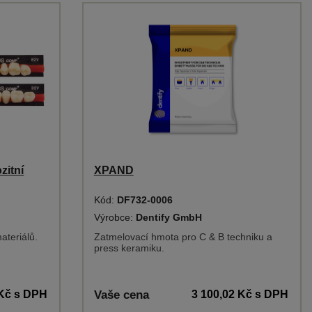
itní
XPAND
Kód:
DF732-0006
Výrobce:
Dentify GmbH
ateriálů.
Zatmelovací hmota pro C & B techniku a
press keramiku.
 Kč
s DPH
Vaše cena
3 100,02 Kč
s DPH