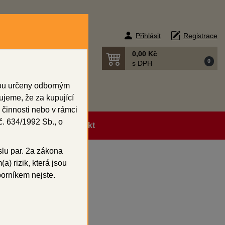
Přihlásit
Registrace
0,00 Kč
0
s DPH
sou určeny odborným
ujeme, že za kupující
 činnosti nebo v rámci
. 634/1992 Sb., o
ní podmínky
Kontakt
slu par. 2a zákona
a) rizik, která jsou
borníkem nejste.