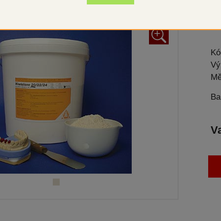
Sup
+
Kó
Vý
Mě
Ba
V