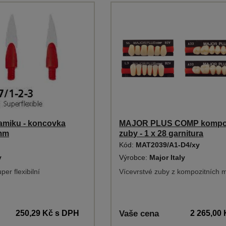
ramiku - koncovka
MAJOR PLUS COMP kompoz
 mm
zuby - 1 x 28 garnitura
Kód:
MAT2039/A1-D4/xy
y
Výrobce:
Major Italy
per flexibilní
Vícevrstvé zuby z kompozitních m
250,29 Kč
s DPH
Vaše cena
2 265,00