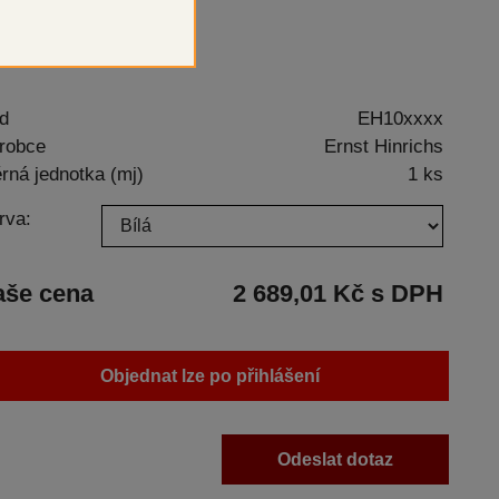
ertvrdá sádra - typ IV
d
EH10xxxx
robce
Ernst Hinrichs
rná jednotka (mj)
1 ks
rva:
aše cena
2 689,01 Kč s DPH
Objednat lze po přihlášení
Odeslat dotaz