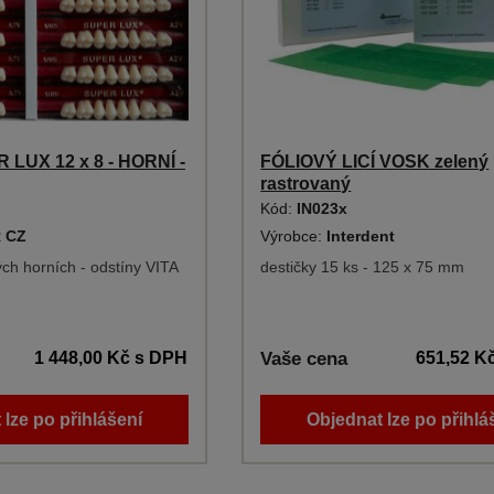
LUX 12 x 8 - HORNÍ -
FÓLIOVÝ LICÍ VOSK zelený
rastrovaný
Kód:
IN023x
 CZ
Výrobce:
Interdent
ých horních - odstíny VITA
destičky 15 ks - 125 x 75 mm
1 448,00 Kč
s DPH
Vaše cena
651,52 K
 lze po přihlášení
Objednat lze po přihlá