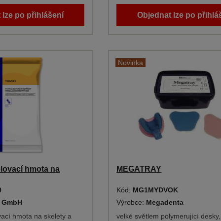
 lze po přihlášení
Objednat lze po přihlá
Novinka
lovací hmota na
MEGATRAY
0
Kód:
MG1MYDVOK
y GmbH
Výrobce:
Megadenta
vací hmota na skelety a
velké světlem polymerující desky,