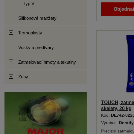
typ V
Objednat
Silikonové manžety
Termoplasty
Vosky a předtvary
Zatmelovací hmoty a tekutiny
Zuby
TOUCH, zatme
skelety, 20 kg
Kód:
DE742-022
Výrobce:
Dentif
Precizní zatmelo