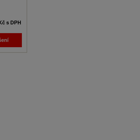
 Kč
s DPH
šení