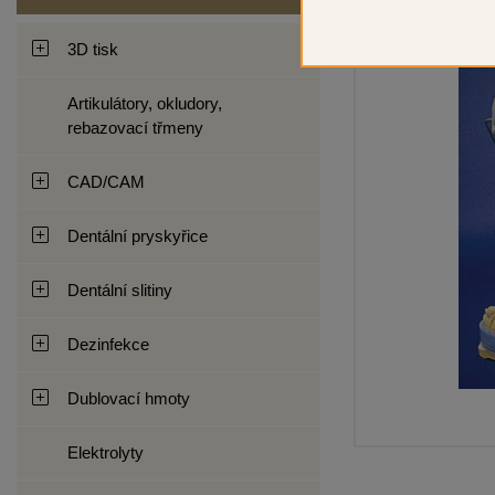
3D tisk
Artikulátory, okludory,
rebazovací třmeny
CAD/CAM
Dentální pryskyřice
Dentální slitiny
Dezinfekce
Dublovací hmoty
Elektrolyty