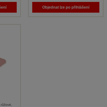
šení
Objednat lze po přihlášení
 růžové,