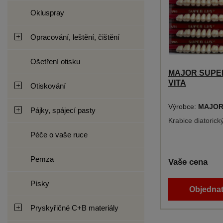
Okluspray
Opracování, leštění, čištění
Ošetření otisku
MAJOR SUPER 
VITA
Otiskování
Výrobce:
MAJOR
Pájky, spájecí pasty
Krabice diatorick
Péče o vaše ruce
Pemza
Vaše cena
Písky
Objednat
Pryskyřičné C+B materiály