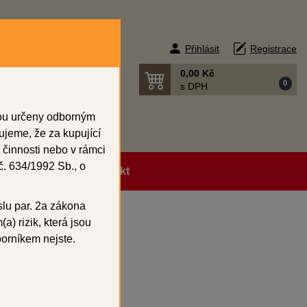
Přihlásit
Registrace
0,00 Kč
0
s DPH
sou určeny odborným
ujeme, že za kupující
 činnosti nebo v rámci
. 634/1992 Sb., o
ní podmínky
Kontakt
slu par. 2a zákona
a) rizik, která jsou
vé prvky 14 - 17
borníkem nejste.