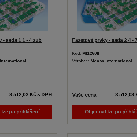
 - sada 1 1 - 4 zub
Fazetové prvky - sada 2 4 - 
Kód:
MI1260II
International
Výrobce:
Mensa International
3 512,03 Kč
s DPH
Vaše cena
3 512,03
 lze po přihlášení
Objednat lze po přihlá