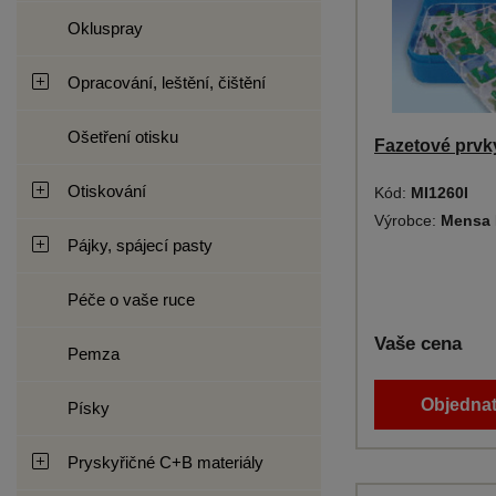
Okluspray
Opracování, leštění, čištění
Ošetření otisku
Fazetové prvky
Otiskování
Kód:
MI1260I
Výrobce:
Mensa 
Pájky, spájecí pasty
Péče o vaše ruce
Vaše cena
Pemza
Objednat
Písky
Pryskyřičné C+B materiály