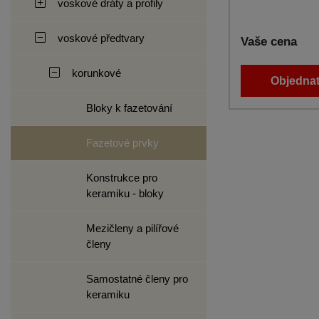
voskové dráty a profily
voskové předtvary
Vaše cena
korunkové
Objednat
Bloky k fazetování
Fazetové prvky
Konstrukce pro
keramiku - bloky
Mezičleny a pilířové
členy
Samostatné členy pro
keramiku