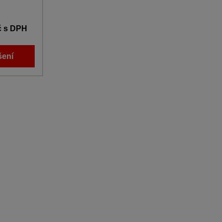
č
s DPH
šení