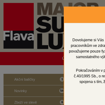
Dovolujeme si Vás 
pracovníkům ve zdrav
považujeme pouze fyzi
samostatného výk
Úvodní strana
Obcho
Pokračováním v po
č.40/1995 Sb., o re
Domů
Vosky a př
Akční balíčky
1
spojena s tím, 
Fazet
Novinky
54
Zboží ve slevě
6