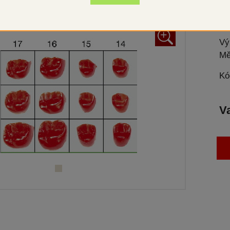
+
Vý
Mě
Kó
V