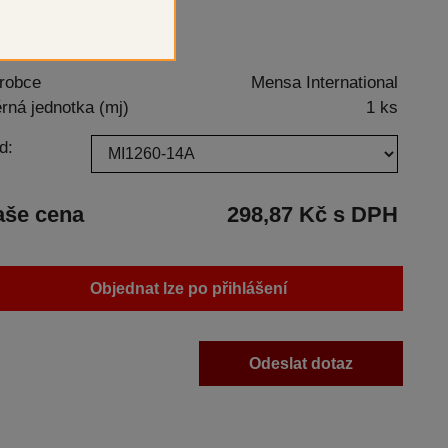
robce
Mensa International
rná jednotka (mj)
1 ks
d:
aše cena
298,87 Kč s DPH
Objednat lze po přihlášení
Odeslat dotaz