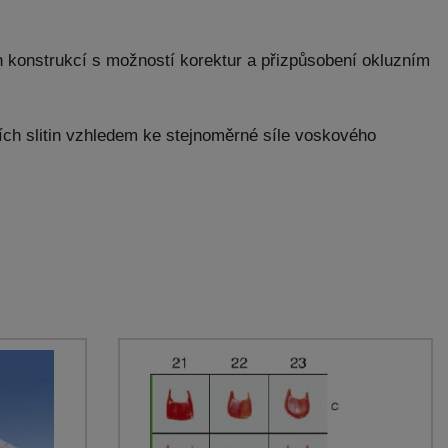
h konstrukcí s možností korektur a přizpůsobení okluzním
ích slitin vzhledem ke stejnoměrné síle voskového