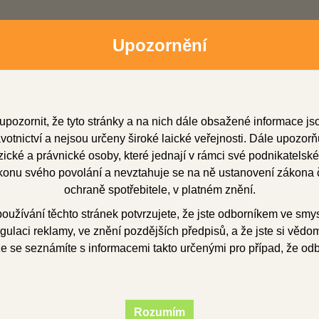
Upozornění
upozornit, že tyto stránky a na nich dále obsažené informace j
otnictví a nejsou určeny široké laické veřejnosti. Dále upozorň
cké a právnické osoby, které jednají v rámci své podnikatelské
onu svého povolání a nevztahuje se na ně ustanovení zákona č
dní zástupci
Soubory ke stažení
O firmě
Obchod
ochraně spotřebitele, v platném znění.
užívání těchto stránek potvrzujete, že jste odborníkem ve smy
gulaci reklamy, ve znění pozdějších předpisů, a že jste si vědom(
edtvary
voskové předtvary
korunkové
Fazetové prvky
Fazeto
že se seznámíte s informacemi takto určenými pro případ, že od
ové prvky 14 - 17
Rozumím