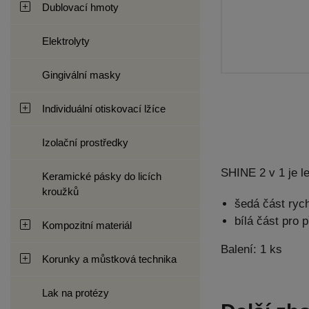
Dublovací hmoty
Elektrolyty
Gingivální masky
Individuální otiskovací lžíce
Izolační prostředky
SHINE 2 v 1 je le
Keramické pásky do licích
kroužků
šedá část rych
bílá část pro 
Kompozitní materiál
Balení: 1 ks
Korunky a můstková technika
Lak na protézy