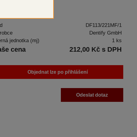
d
DF113/221MF/1
robce
Dentify GmbH
rná jednotka (mj)
1 ks
aše cena
212,00 Kč s DPH
Objednat lze po přihlášení
Odeslat dotaz