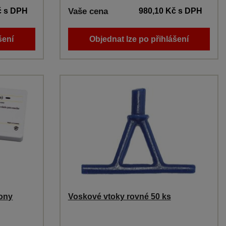
č
s DPH
Vaše cena
980,10 Kč
s DPH
šení
Objednat lze po přihlášení
pony
Voskové vtoky rovné 50 ks