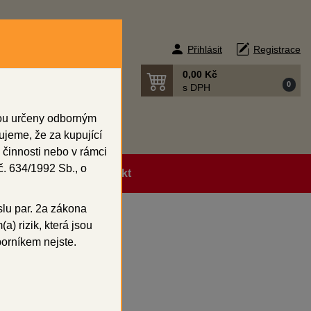
Přihlásit
Registrace
0,00 Kč
0
s DPH
sou určeny odborným
ujeme, že za kupující
 činnosti nebo v rámci
. 634/1992 Sb., o
ní podmínky
Kontakt
slu par. 2a zákona
a) rizik, která jsou
borníkem nejste.
irkon