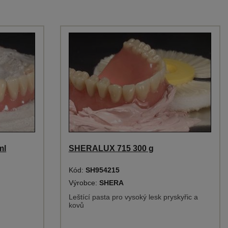
ml
SHERALUX 715 300 g
Kód:
SH954215
Výrobce:
SHERA
Leštící pasta pro vysoký lesk pryskyřic a
kovů