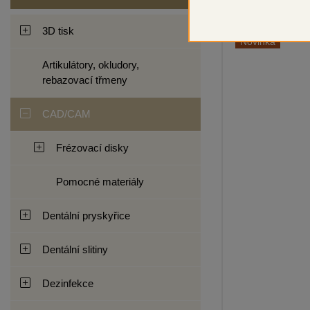
3D tisk
Novinka
Artikulátory, okludory,
rebazovací třmeny
CAD/CAM
Frézovací disky
Pomocné materiály
Dentální pryskyřice
Dentální slitiny
Dezinfekce