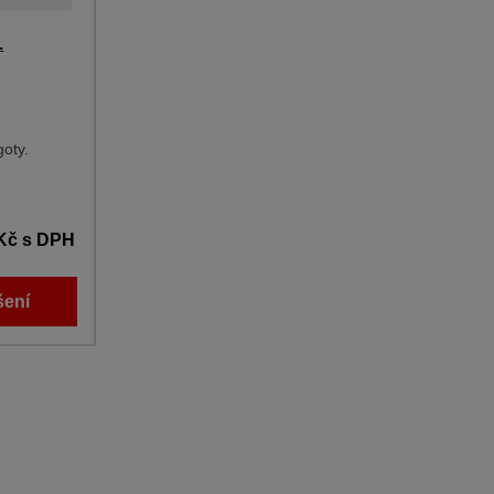
.
goty.
 Kč
s DPH
šení