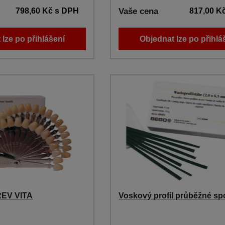
798,60 Kč
s DPH
Vaše cena
817,00 K
 lze po přihlášení
Objednat lze po přihlá
EV VITA
Voskový profil průběžné s