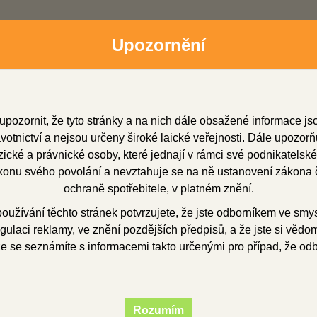
Upozornění
upozornit, že tyto stránky a na nich dále obsažené informace j
otnictví a nejsou určeny široké laické veřejnosti. Dále upozorň
cké a právnické osoby, které jednají v rámci své podnikatelské
onu svého povolání a nevztahuje se na ně ustanovení zákona č
dní zástupci
Soubory ke stažení
O firmě
Obchod
ochraně spotřebitele, v platném znění.
užívání těchto stránek potvrzujete, že jste odborníkem ve smy
gulaci reklamy, ve znění pozdějších předpisů, a že jste si vědom(
SHINE 2 v 1 leštička na zirkon
že se seznámíte s informacemi takto určenými pro případ, že od
 2 v 1 leštička na z
Rozumím