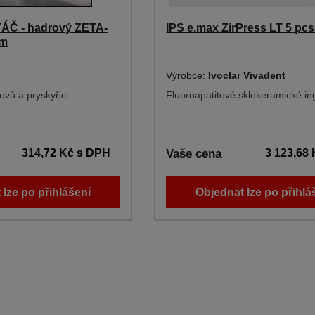
ÁČ - hadrový ZETA-
IPS e.max ZirPress LT 5 pcs
mm
Výrobce:
Ivoclar Vivadent
ovů a pryskyřic
Fluoroapatitové sklokeramické in
314,72 Kč
s DPH
Vaše cena
3 123,68
 lze po přihlášení
Objednat lze po přihlá