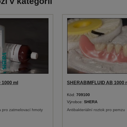
ží v kategorii
1000 ml
SHERABIMFLUID AB 1000 
Kód:
709100
Výrobce:
SHERA
a pro zatmelovací hmoty
Antibakteriální roztok pro pemzu