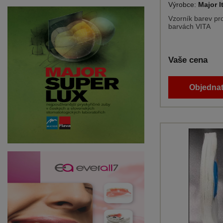
Výrobce:
Major I
Vzorník barev pr
barvách VITA
Vaše cena
Objednat