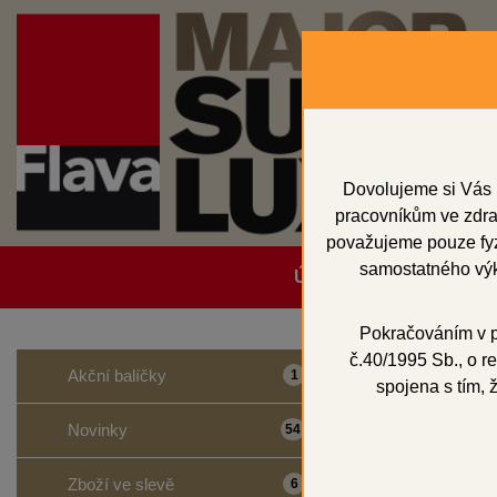
Dovolujeme si Vás 
pracovníkům ve zdrav
považujeme pouze fyzi
samostatného výk
Úvodní strana
Obcho
Pokračováním v po
č.40/1995 Sb., o re
Domů
CAD/CAM
Akční balíčky
1
spojena s tím, 
SHINE
Novinky
54
Zboží ve slevě
6