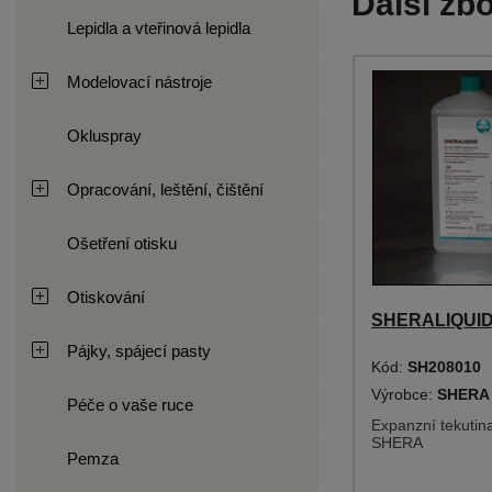
Další zbo
Lepidla a vteřinová lepidla
Modelovací nástroje
Okluspray
Opracování, leštění, čištění
Ošetření otisku
Otiskování
SHERALIQUID 
Pájky, spájecí pasty
Kód:
SH208010
Výrobce:
SHERA
Péče o vaše ruce
Expanzní tekutin
SHERA
Pemza