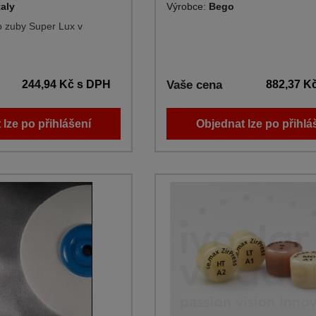
taly
Výrobce:
Bego
o zuby Super Lux v
244,94 Kč
s DPH
Vaše cena
882,37 K
 lze po přihlášení
Objednat lze po přihlá