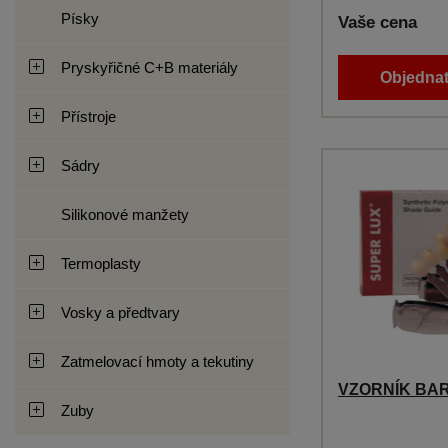
Písky
Vaše cena
Pryskyřičné C+B materiály
Objednat
Přístroje
Sádry
Silikonové manžety
Termoplasty
Vosky a předtvary
Zatmelovací hmoty a tekutiny
VZORNÍK BAR
Zuby