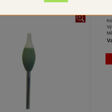
+
Kó
Vý
Mě
V