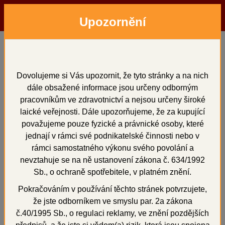
Upozornění
Menu
Hledat
Přihlásit
Košík
Domů
Opracování, leštění, čištění
Leštící a brusné pasty a prášek
SHERAPOL 705
Dovolujeme si Vás upozornit, že tyto stránky a na nich
dále obsažené informace jsou určeny odborným
SHERAPOL 705
pracovníkům ve zdravotnictví a nejsou určeny široké
laické veřejnosti. Dále upozorňujeme, že za kupující
považujeme pouze fyzické a právnické osoby, které
jednají v rámci své podnikatelské činnosti nebo v
+
rámci samostatného výkonu svého povolání a
nevztahuje se na ně ustanovení zákona č. 634/1992
Sb., o ochraně spotřebitele, v platném znění.
Pokračováním v používání těchto stránek potvrzujete,
že jste odborníkem ve smyslu par. 2a zákona
č.40/1995 Sb., o regulaci reklamy, ve znění pozdějších