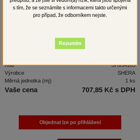
předpisů, a že jste si vědom(a) rizik, která jsou spojena
s tím, že se seznámíte s informacemi takto určenými
pro případ, že odborníkem nejste.
Rozumím
Univerzální leštící pasta na kovy, plasty, keramiku
Kód
SH954105
Výrobce
SHERA
Měrná jednotka (mj)
1 ks
Vaše cena
707,85 Kč s DPH
Objednat lze po přihlášení