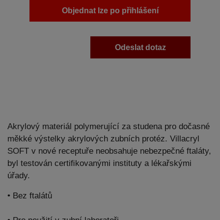
Objednat lze po přihlášení
Odeslat dotaz
Akrylový materiál polymerující za studena pro dočasné
měkké výstelky akrylových zubních protéz. Villacryl
SOFT v nové receptuře neobsahuje nebezpečné ftaláty,
byl testován certiﬁkovanými instituty a lékařskými
úřady.
• Bez ftalátů