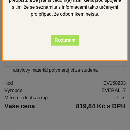
předpisů, a že jste si vědom(a) rizik, která jsou spojena
s tím, že se seznámíte s informacemi takto určenými
pro případ, že odborníkem nejste.
Rozumím
akrylový materiál polymerující za studena
Kód
EV150Z03
Výrobce
EVERALL7
Měrná jednotka (mj)
1 ks
Vaše cena
819,84 Kč s DPH