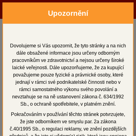
Upozornění
Menu
Hledat
Přihlásit
Košík
Domů
Dentální pryskyřice
Villacryl SOFT, kit
Villacryl SOFT, kit
Dovolujeme si Vás upozornit, že tyto stránky a na nich
dále obsažené informace jsou určeny odborným
pracovníkům ve zdravotnictví a nejsou určeny široké
laické veřejnosti. Dále upozorňujeme, že za kupující
považujeme pouze fyzické a právnické osoby, které
Novinka
+
jednají v rámci své podnikatelské činnosti nebo v
rámci samostatného výkonu svého povolání a
nevztahuje se na ně ustanovení zákona č. 634/1992
Sb., o ochraně spotřebitele, v platném znění.
Pokračováním v používání těchto stránek potvrzujete,
že jste odborníkem ve smyslu par. 2a zákona
č.40/1995 Sb., o regulaci reklamy, ve znění pozdějších