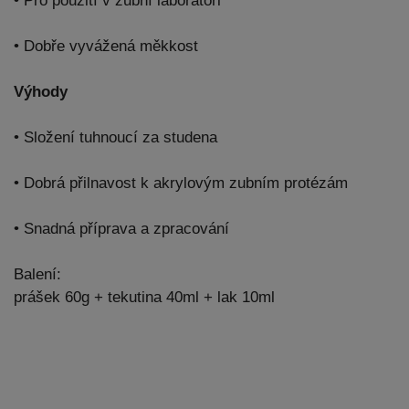
• Pro použití v zubní laboratoři
• Dobře vyvážená měkkost
Výhody
• Složení tuhnoucí za studena
• Dobrá přilnavost k akrylovým zubním protézám
• Snadná příprava a zpracování
Balení:
prášek 60g + tekutina 40ml + lak 10ml