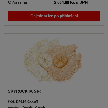
Vaše cena
2 004,80 Kč
s DPH
Objednat lze po přihlášení
SKYROCK IV, 5 kg
Kód:
DF624-0xxx/5
Výrobce:
Dentify GmbH