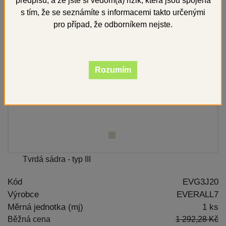
předpisů, a že jste si vědom(a) rizik, která jsou spojena
s tím, že se seznámíte s informacemi takto určenými
pro případ, že odborníkem nejste.
Rozumím
Tvrdá sádra - typ III
Kód
EVG3J20
Výrobce
EVERALL7
Měrná jednotka (mj)
1 ks
Běžná cena
1 292,28 Kč