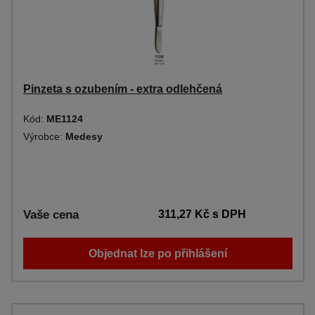
Pinzeta s ozubením - extra odlehčená
Kód:
ME1124
Výrobce:
Medesy
Vaše cena
311,27 Kč
s DPH
Objednat lze po přihlášení