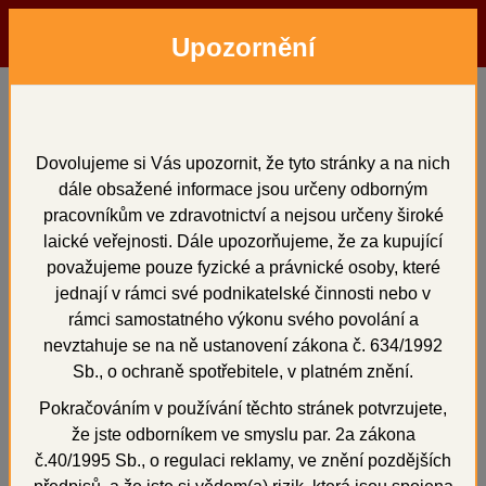
Upozornění
Menu
Hledat
Přihlásit
Košík
Domů
Sádry
typ III
Stodent III, světle zelená s vůní manga, 4x 5 kg
Dovolujeme si Vás upozornit, že tyto stránky a na nich
dále obsažené informace jsou určeny odborným
Stodent III, světle zelená
pracovníkům ve zdravotnictví a nejsou určeny široké
s vůní manga, 4x 5 kg
laické veřejnosti. Dále upozorňujeme, že za kupující
považujeme pouze fyzické a právnické osoby, které
jednají v rámci své podnikatelské činnosti nebo v
rámci samostatného výkonu svého povolání a
nevztahuje se na ně ustanovení zákona č. 634/1992
Novinka
+
Sb., o ochraně spotřebitele, v platném znění.
Sleva 5 %
Pokračováním v používání těchto stránek potvrzujete,
že jste odborníkem ve smyslu par. 2a zákona
č.40/1995 Sb., o regulaci reklamy, ve znění pozdějších