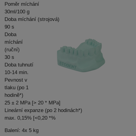
Poměr míchání
30ml/100 g
Doba míchání (strojová)
90 s
Doba
míchání
(ruční)
30 s
Doba tuhnutí
10-14 min.
Pevnost v
tlaku (po 1
hodině*)
25 ± 2 MPa [> 20 * MPa]
Lineární expanze (po 2 hodinách*)
max. 0,15% [<0,20 *%
Balení: 4x 5 kg