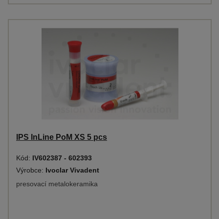
IPS InLine PoM XS 5 pcs
Kód:
IV602387 - 602393
Výrobce:
Ivoclar Vivadent
presovací metalokeramika