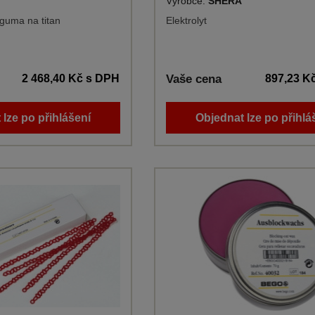
Výrobce:
SHERA
í guma na titan
Elektrolyt
2 468,40 Kč
s DPH
Vaše cena
897,23 K
 lze po přihlášení
Objednat lze po přihlá