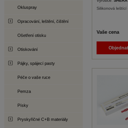
Výrobce:
SHERA
Okluspray
Silikonová leštíc
Opracování, leštění, čištění
Vaše cena
Ošetření otisku
Objednat
Otiskování
Pájky, spájecí pasty
Péče o vaše ruce
Pemza
Písky
Pryskyřičné C+B materiály