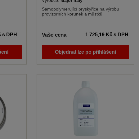
Výrobce:
Major Italy
Samopolymerující pryskyřice na výrobu
provizorních korunek a můstků
č
s DPH
Vaše cena
1 725,19 Kč
s DPH
šení
Objednat lze po přihlášení