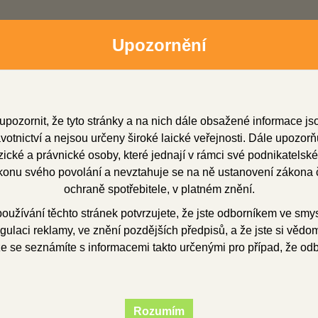
Upozornění
upozornit, že tyto stránky a na nich dále obsažené informace j
otnictví a nejsou určeny široké laické veřejnosti. Dále upozorň
cké a právnické osoby, které jednají v rámci své podnikatelské
onu svého povolání a nevztahuje se na ně ustanovení zákona č
dní zástupci
Soubory ke stažení
O firmě
Obchod
ochraně spotřebitele, v platném znění.
užívání těchto stránek potvrzujete, že jste odborníkem ve smy
gulaci reklamy, ve znění pozdějších předpisů, a že jste si vědom(
že se seznámíte s informacemi takto určenými pro případ, že od
.max ZirPress MO 5 
Rozumím