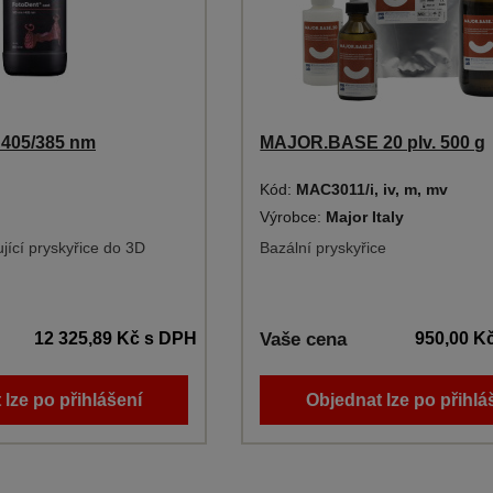
 405/385 nm
MAJOR.BASE 20 plv. 500 g
Kód:
MAC3011/i, iv, m, mv
Výrobce:
Major Italy
jící pryskyřice do 3D
Bazální pryskyřice
12 325,89 Kč
s DPH
Vaše cena
950,00 K
 lze po přihlášení
Objednat lze po přihlá