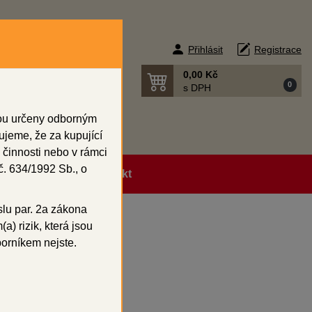
Přihlásit
Registrace
0,00 Kč
0
s DPH
sou určeny odborným
ujeme, že za kupující
 činnosti nebo v rámci
. 634/1992 Sb., o
ní podmínky
Kontakt
slu par. 2a zákona
a) rizik, která jsou
borníkem nejste.
pcs.