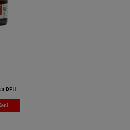
č
s DPH
šení