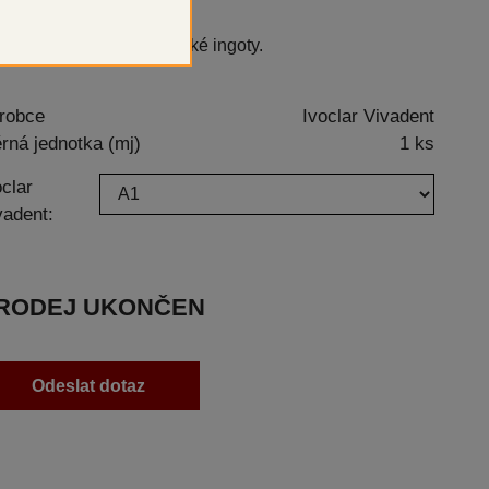
oroapatitové sklokeramické ingoty.
robce
Ivoclar Vivadent
rná jednotka (mj)
1 ks
oclar
vadent:
RODEJ UKONČEN
Odeslat dotaz