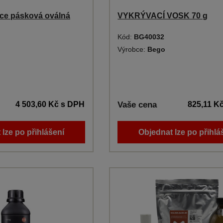
ce pásková oválná
VYKRÝVACÍ VOSK 70 g
Kód:
BG40032
Výrobce:
Bego
4 503,60 Kč
s DPH
Vaše cena
825,11 K
 lze po přihlášení
Objednat lze po přihlá