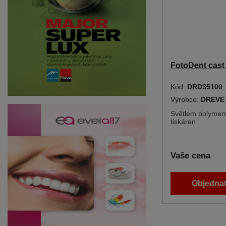
FotoDent cast
Kód:
DRD35100
Výrobce:
DREVE
Světlem polymeru
tiskáren
Vaše cena
Objednat