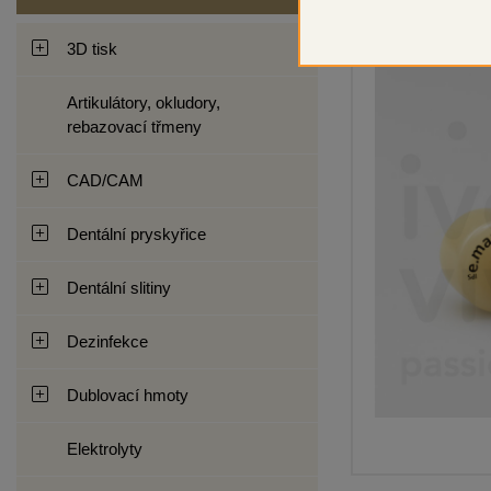
3D tisk
Artikulátory, okludory,
rebazovací třmeny
CAD/CAM
Dentální pryskyřice
Dentální slitiny
Dezinfekce
Dublovací hmoty
Elektrolyty