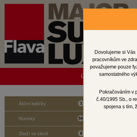
Dovolujeme si Vás 
pracovníkům ve zdrav
považujeme pouze fyzi
samostatného výk
Úvodní strana
Obcho
Pokračováním v po
č.40/1995 Sb., o re
Domů
Akční balíčky
1
spojena s tím, 
IPS e
Novinky
54
Zboží ve slevě
6