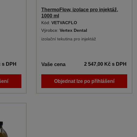
ThermoFlow, izolace pro injektáž,
1000 ml
Kód:
VETVACFLO
Výrobce:
Vertex Dental
izolační tekutina pro injektáž
č
s DPH
Vaše cena
2 547,00 Kč
s DPH
šení
Objednat lze po přihlášení