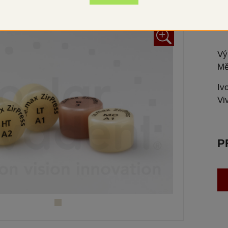
Flu
+
Vý
Mě
Iv
Vi
P