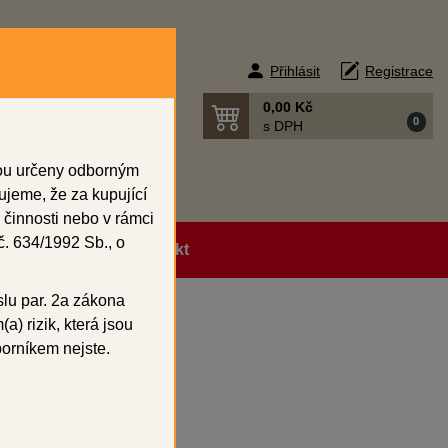
Přihlásit
Registrace
0,00 Kč
0
s DPH
sou určeny odborným
ujeme, že za kupující
 činnosti nebo v rámci
. 634/1992 Sb., o
ní podmínky
Kontakt
slu par. 2a zákona
a) rizik, která jsou
ahnuté 50 ks
borníkem nejste.
0 ks