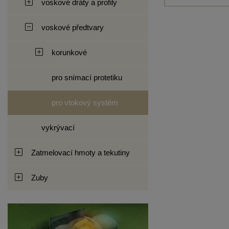
voskové dráty a profily
voskové předtvary
korunkové
pro snímací protetiku
pro vtokový systém
vykrývací
Zatmelovací hmoty a tekutiny
Zuby