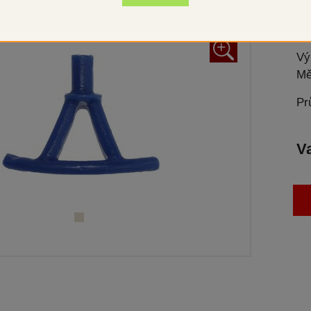
+
Vý
Mě
Pr
V