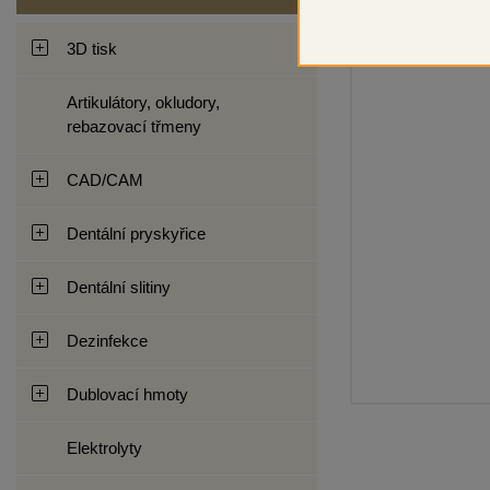
3D tisk
Artikulátory, okludory,
rebazovací třmeny
CAD/CAM
Dentální pryskyřice
Dentální slitiny
Dezinfekce
Dublovací hmoty
Elektrolyty