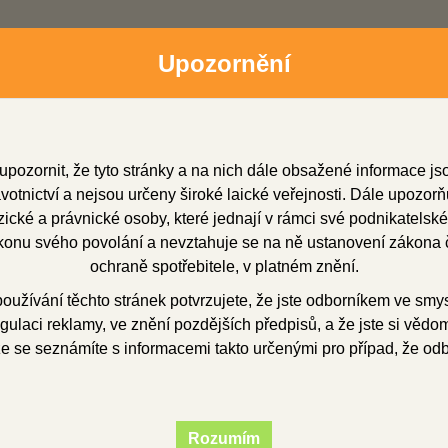
Upozornění
upozornit, že tyto stránky a na nich dále obsažené informace j
otnictví a nejsou určeny široké laické veřejnosti. Dále upozorň
cké a právnické osoby, které jednají v rámci své podnikatelské
onu svého povolání a nevztahuje se na ně ustanovení zákona č
dní zástupci
Soubory ke stažení
O firmě
Obchod
ochraně spotřebitele, v platném znění.
užívání těchto stránek potvrzujete, že jste odborníkem ve smy
gulaci reklamy, ve znění pozdějších předpisů, a že jste si vědom(
edtvary
voskové předtvary
pro vtokový systém
Voskové vtoky z
že se seznámíte s informacemi takto určenými pro případ, že od
vé vtoky zahnuté 5
Rozumím