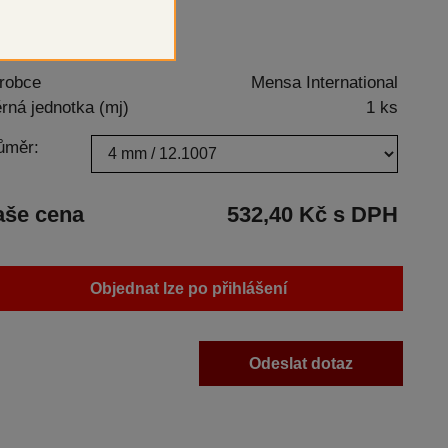
robce
Mensa International
rná jednotka (mj)
1 ks
ůměr:
aše cena
532,40 Kč s DPH
Objednat lze po přihlášení
Odeslat dotaz