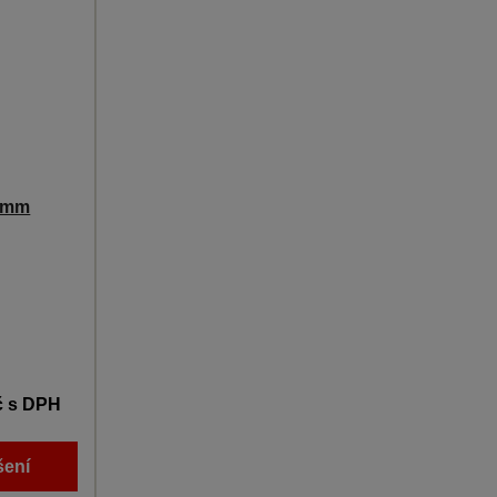
0 mm
č
s DPH
šení