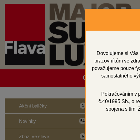
Dovolujeme si Vás 
pracovníkům ve zdrav
považujeme pouze fyzi
samostatného výk
Úvodní strana
Obcho
Pokračováním v po
č.40/1995 Sb., o re
Domů
Vosky a př
Akční balíčky
1
spojena s tím, 
Vosko
Novinky
54
Zboží ve slevě
6