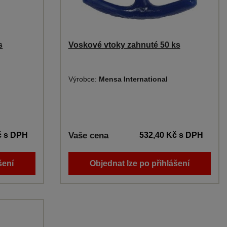
s
Voskové vtoky zahnuté 50 ks
Výrobce:
Mensa International
č
s DPH
Vaše cena
532,40 Kč
s DPH
šení
Objednat lze po přihlášení