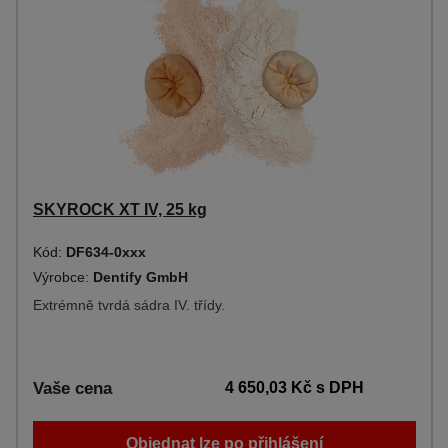
SKYROCK XT IV, 25 kg
Kód:
DF634-0xxx
Výrobce:
Dentify GmbH
Extrémně tvrdá sádra IV. třídy.
Vaše cena
4 650,03 Kč
s DPH
Objednat lze po přihlášení