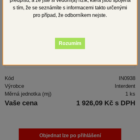
předpisů, a že jste si vědom(a) rizik, která jsou spojena
s tím, že se seznámíte s informacemi takto určenými
pro případ, že odborníkem nejste.
Rozumím
Kód
IN0938
Výrobce
Interdent
Měrná jednotka (mj)
1 ks
Vaše cena
1 926,09 Kč s DPH
Objednat lze po přihlášení