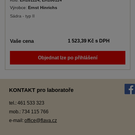
Kód:
EH101114, EH100114
Výrobce:
Ernst Hinrichs
Sádra - typ II
Vaše cena
1 523,39 Kč
s DPH
Objednat lze po přihlášení
KONTAKT pro laboratoře
tel.:
461 533 323
mob.:
734 115 766
e-mail:
office@flava.cz