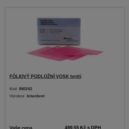
FÓLIOVÝ PODLOŽNÍ VOSK tvrdý
Kód:
IN0242
Výrobce:
Interdent
Vaše cena
499,55 Kč
s DPH