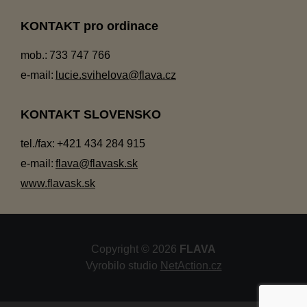
KONTAKT pro ordinace
mob.:
733 747 766
e-mail:
lucie.svihelova@flava.cz
KONTAKT SLOVENSKO
tel./fax:
+421 434 284 915
e-mail:
flava@flavask.sk
www.flavask.sk
Copyright © 2026
FLAVA
Vyrobilo studio
NetAction.cz