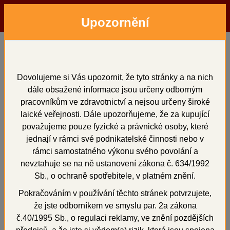
Upozornění
Menu
Hledat
Přihlásit
Košík
Domů
Zatmelovací hmoty a tekutiny
Tekutiny pro zatmelovací hmoty
INTERDENT
Dovolujeme si Vás upozornit, že tyto stránky a na nich
EXPASOL 5000 ml
dále obsažené informace jsou určeny odborným
pracovníkům ve zdravotnictví a nejsou určeny široké
EXPASOL 5000 ml
laické veřejnosti. Dále upozorňujeme, že za kupující
považujeme pouze fyzické a právnické osoby, které
jednají v rámci své podnikatelské činnosti nebo v
rámci samostatného výkonu svého povolání a
nevztahuje se na ně ustanovení zákona č. 634/1992
+
Sb., o ochraně spotřebitele, v platném znění.
Pokračováním v používání těchto stránek potvrzujete,
že jste odborníkem ve smyslu par. 2a zákona
č.40/1995 Sb., o regulaci reklamy, ve znění pozdějších