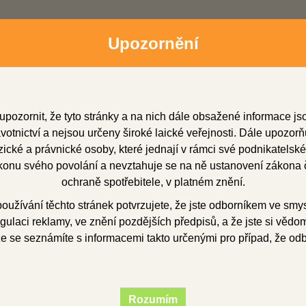
Upozornění
upozornit, že tyto stránky a na nich dále obsažené informace j
otnictví a nejsou určeny široké laické veřejnosti. Dále upozorň
cké a právnické osoby, které jednají v rámci své podnikatelské
onu svého povolání a nevztahuje se na ně ustanovení zákona č
dní zástupci
Soubory ke stažení
O firmě
Obchod
ochraně spotřebitele, v platném znění.
užívání těchto stránek potvrzujete, že jste odborníkem ve smy
gulaci reklamy, ve znění pozdějších předpisů, a že jste si vědom(
edtvary
voskové předtvary
korunkové
Bloky k fazetování 10 ks 
že se seznámíte s informacemi takto určenými pro případ, že od
 k fazetování 10 ks 
Rozumím