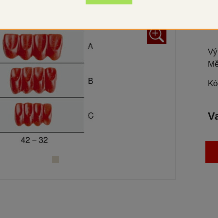
Dop
+
Vý
Mě
Kó
V