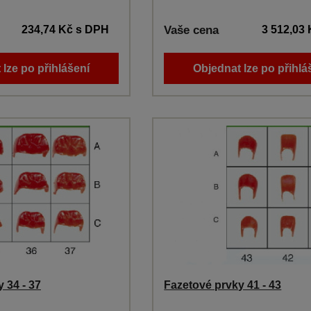
234,74 Kč
s DPH
Vaše cena
3 512,03
 lze po přihlášení
Objednat lze po přihlá
 34 - 37
Fazetové prvky 41 - 43