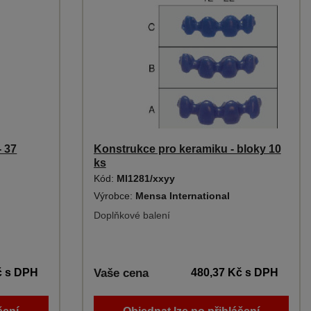
- 37
Konstrukce pro keramiku - bloky 10
ks
Kód:
MI1281/xxyy
Výrobce:
Mensa International
Doplňkové balení
č
s DPH
Vaše cena
480,37 Kč
s DPH