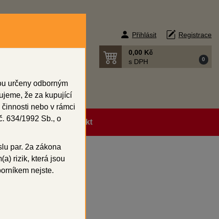
Přihlásit
Registrace
0,00 Kč
0
s DPH
sou určeny odborným
ujeme, že za kupující
 činnosti nebo v rámci
. 634/1992 Sb., o
ní podmínky
Kontakt
slu par. 2a zákona
a) rizik, která jsou
42 - 32
borníkem nejste.
42 - 32