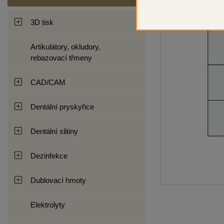
3D tisk
Artikulátory, okludory,
rebazovací třmeny
CAD/CAM
Dentální pryskyřice
Dentální slitiny
Dezinfekce
Dublovací hmoty
Elektrolyty