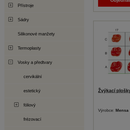
Objednat
Přístroje
Sádry
Silikonové manžety
Termoplasty
Vosky a předtvary
cervikální
estetický
Žvýkací plošky
fóliový
Výrobce:
Mensa 
frézovací