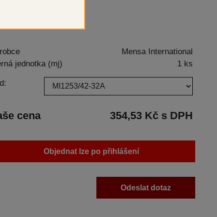
lňkové balení
robce
Mensa International
rná jednotka (mj)
1 ks
d:
aše cena
354,53 Kč s DPH
Objednat lze po přihlášení
Odeslat dotaz