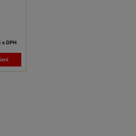
č
s DPH
šení