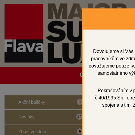
Dovolujeme si Vás 
pracovníkům ve zdrav
považujeme pouze fyzi
samostatného výk
Úvodní strana
Obcho
Pokračováním v po
č.40/1995 Sb., o re
Domů
Vosky a př
Akční balíčky
1
spojena s tím, 
Bloky
Novinky
54
Zboží ve slevě
6