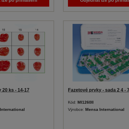
 lze po přihlášení
Objednat lze po přihlá
 20 ks - 14-17
Fazetové prvky - sada 2 4 - 
Kód:
MI1260II
International
Výrobce:
Mensa International