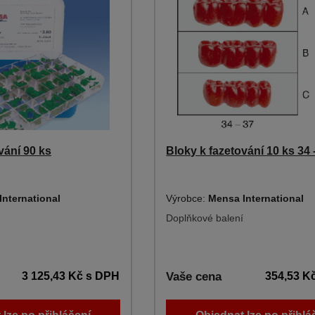
vání 90 ks
Bloky k fazetování 10 ks 34 
International
Výrobce:
Mensa International
Doplňkové balení
3 125,43 Kč
s DPH
Vaše cena
354,53 K