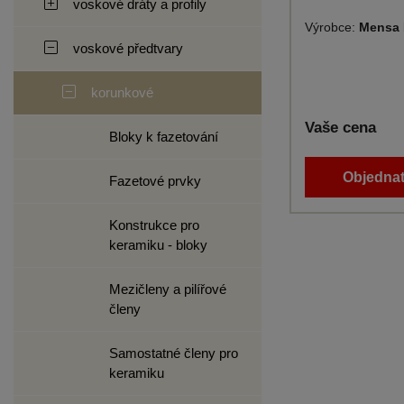
voskové dráty a profily
Výrobce:
Mensa 
voskové předtvary
korunkové
Vaše cena
Bloky k fazetování
Objednat
Fazetové prvky
Konstrukce pro
keramiku - bloky
Mezičleny a pilířové
členy
Samostatné členy pro
keramiku