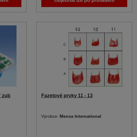
šení
Objednat lze po přihlášení
7 zub
Fazetové prvky 11 - 13
Výrobce:
Mensa International