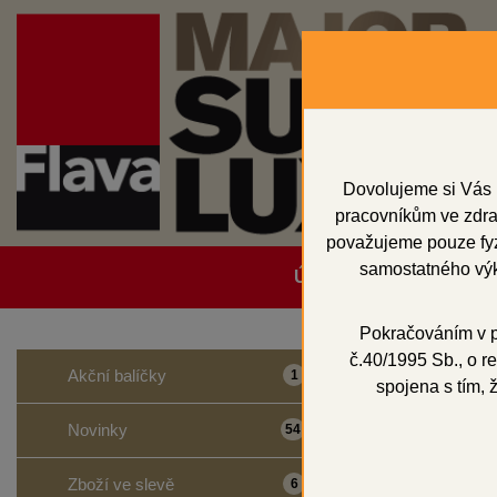
Dovolujeme si Vás 
pracovníkům ve zdrav
považujeme pouze fyzi
samostatného výk
Úvodní strana
Obcho
Pokračováním v po
č.40/1995 Sb., o re
Domů
Vosky a př
Akční balíčky
1
spojena s tím, 
Konst
Novinky
54
Zboží ve slevě
6