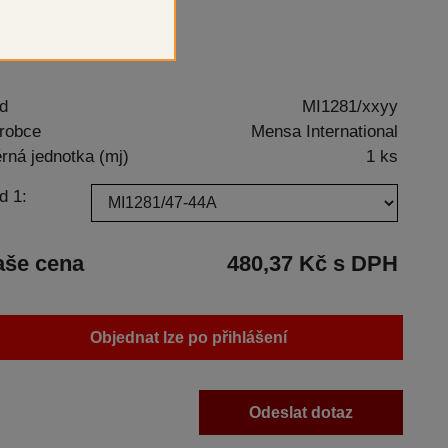
lňkové balení
d
MI1281/xxyy
robce
Mensa International
rná jednotka (mj)
1 ks
d 1:
aše cena
480,37 Kč s DPH
Objednat lze po přihlášení
Odeslat dotaz