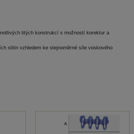
otlivých litých konstrukcí s možností korektur a
ích slitin vzhledem ke stejnoměrné síle voskového