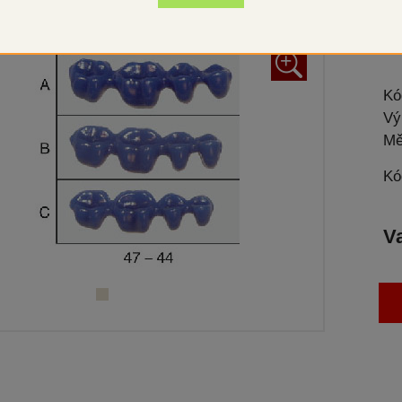
Dop
+
Kó
Vý
Mě
Kó
V