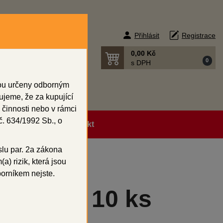
Přihlásit
Registrace
0,00 Kč
0
s DPH
sou určeny odborným
ujeme, že za kupující
 činnosti nebo v rámci
. 634/1992 Sb., o
ní podmínky
Kontakt
slu par. 2a zákona
a) rizik, která jsou
- bloky 10 ks
borníkem nejste.
- bloky 10 ks