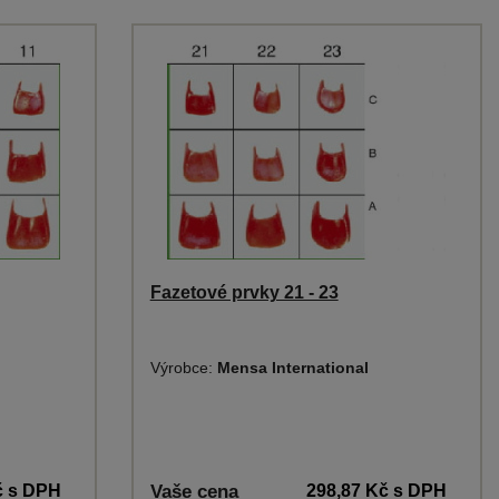
Fazetové prvky 21 - 23
Výrobce:
Mensa International
č
s DPH
Vaše cena
298,87 Kč
s DPH