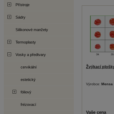
Přístroje
Sádry
Silikonové manžety
Termoplasty
Vosky a předtvary
Žvýkací plošky
cervikální
estetický
Výrobce:
Mensa 
fóliový
frézovací
Vaše cena