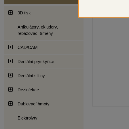
3D tisk
Artikulátory, okludory,
rebazovací třmeny
CAD/CAM
Dentální pryskyřice
Dentální slitiny
Dezinfekce
Dublovací hmoty
Elektrolyty