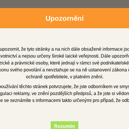
Upozornění
upozornit, že tyto stránky a na nich dále obsažené informace j
otnictví a nejsou určeny široké laické veřejnosti. Dále upozorň
cké a právnické osoby, které jednají v rámci své podnikatelské
onu svého povolání a nevztahuje se na ně ustanovení zákona č
dní zástupci
Soubory ke stažení
O firmě
Obchod
ochraně spotřebitele, v platném znění.
užívání těchto stránek potvrzujete, že jste odborníkem ve smy
gulaci reklamy, ve znění pozdějších předpisů, a že jste si vědom(
edtvary
voskové předtvary
korunkové
Konstrukce pro keramiku 
že se seznámíte s informacemi takto určenými pro případ, že od
rukce pro keramiku 
Rozumím