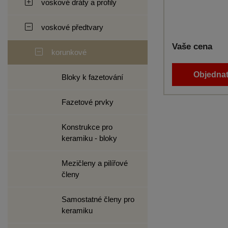
voskové dráty a profily
voskové předtvary
Vaše cena
korunkové
Objednat
Bloky k fazetování
Fazetové prvky
Konstrukce pro
keramiku - bloky
Mezičleny a pilířové
členy
Samostatné členy pro
keramiku