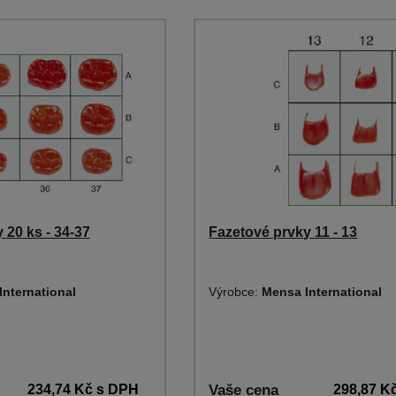
 20 ks - 34-37
Fazetové prvky 11 - 13
International
Výrobce:
Mensa International
234,74 Kč
s DPH
Vaše cena
298,87 K