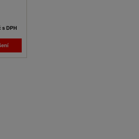
č
s DPH
šení