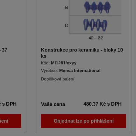
- 37
Konstrukce pro keramiku - bloky 10
ks
Kód:
MI1281/xxyy
Výrobce:
Mensa International
Doplňkové balení
č
s DPH
Vaše cena
480,37 Kč
s DPH
šení
Objednat lze po přihlášení