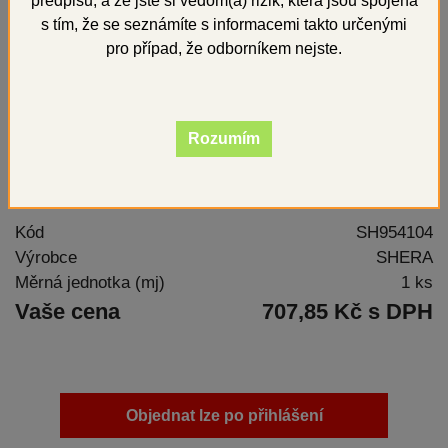
předpisů, a že jste si vědom(a) rizik, která jsou spojena
s tím, že se seznámíte s informacemi takto určenými
pro případ, že odborníkem nejste.
Rozumím
Univerzální leštící pasta na předleštění a vysoký
lesk kovů
Kód
SH954104
Výrobce
SHERA
Měrná jednotka (mj)
1 ks
Vaše cena
707,85 Kč s DPH
Objednat lze po přihlášení