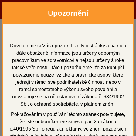
Upozornění
Menu
Hledat
Přihlásit
Košík
Domů
Opracování, leštění, čištění
Leštící a brusné pasty a prášek
SHERAPOL 704
Dovolujeme si Vás upozornit, že tyto stránky a na nich
dále obsažené informace jsou určeny odborným
SHERAPOL 704
pracovníkům ve zdravotnictví a nejsou určeny široké
laické veřejnosti. Dále upozorňujeme, že za kupující
považujeme pouze fyzické a právnické osoby, které
jednají v rámci své podnikatelské činnosti nebo v
+
rámci samostatného výkonu svého povolání a
nevztahuje se na ně ustanovení zákona č. 634/1992
Sb., o ochraně spotřebitele, v platném znění.
Pokračováním v používání těchto stránek potvrzujete,
že jste odborníkem ve smyslu par. 2a zákona
č.40/1995 Sb., o regulaci reklamy, ve znění pozdějších