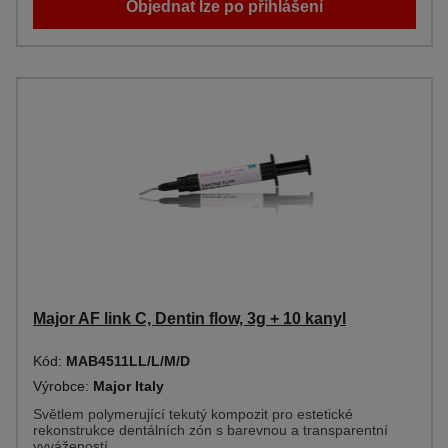
Objednat lze po přihlášení
Major AF link C, Dentin flow, 3g + 10 kanyl
Kód:
MAB4511LL/L/M/D
Výrobce:
Major Italy
Světlem polymerující tekutý kompozit pro estetické
rekonstrukce dentálních zón s barevnou a transparentní
vyvážeností.