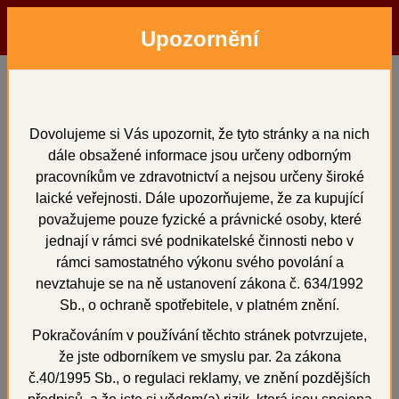
Upozornění
Menu
Hledat
Přihlásit
Košík
Domů
Elektrolyty
SHERADAN 1000 ml
SHERADAN 1000 ml
Dovolujeme si Vás upozornit, že tyto stránky a na nich
dále obsažené informace jsou určeny odborným
pracovníkům ve zdravotnictví a nejsou určeny široké
laické veřejnosti. Dále upozorňujeme, že za kupující
považujeme pouze fyzické a právnické osoby, které
+
jednají v rámci své podnikatelské činnosti nebo v
rámci samostatného výkonu svého povolání a
nevztahuje se na ně ustanovení zákona č. 634/1992
Sb., o ochraně spotřebitele, v platném znění.
Pokračováním v používání těchto stránek potvrzujete,
že jste odborníkem ve smyslu par. 2a zákona
č.40/1995 Sb., o regulaci reklamy, ve znění pozdějších