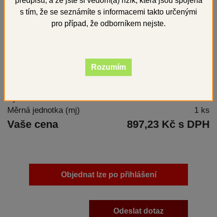
předpisů, a že jste si vědom(a) rizik, která jsou spojena
s tím, že se seznámíte s informacemi takto určenými
pro případ, že odborníkem nejste.
Elektrolyt
Rozumím
Kód
709050
Výrobce
SHERA
Měrná jednotka (mj)
1 ks
Vaše cena
897,23 Kč s DPH
Objednat lze po přihlášení
Odeslat dotaz