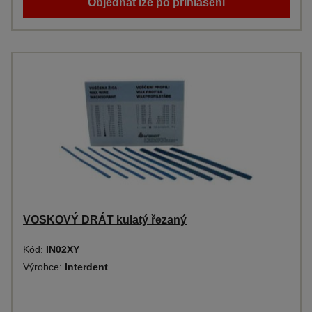
Objednat lze po přihlášení
VOSKOVÝ DRÁT kulatý řezaný
Kód:
IN02XY
Výrobce:
Interdent