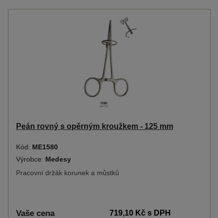
Peán rovný s opěrným kroužkem - 125 mm
Kód:
ME1580
Výrobce:
Medesy
Pracovní držák korunek a můstků
Vaše cena
719,10 Kč
s DPH