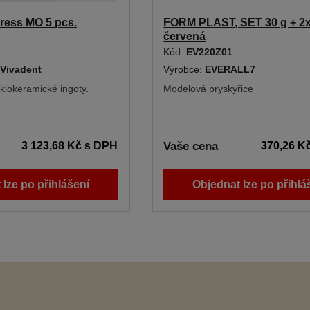
Press MO 5 pcs.
FORM PLAST, SET 30 g + 2x
červená
Kód:
EV220Z01
 Vivadent
Výrobce:
EVERALL7
klokeramické ingoty.
Modelová pryskyřice
3 123,68 Kč
s DPH
Vaše cena
370,26 K
 lze po přihlášení
Objednat lze po přihlá