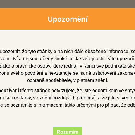
Upozornění
upozornit, že tyto stránky a na nich dále obsažené informace j
otnictví a nejsou určeny široké laické veřejnosti. Dále upozorň
cké a právnické osoby, které jednají v rámci své podnikatelské
onu svého povolání a nevztahuje se na ně ustanovení zákona č
dní zástupci
Soubory ke stažení
O firmě
Obchod
ochraně spotřebitele, v platném znění.
užívání těchto stránek potvrzujete, že jste odborníkem ve smy
gulaci reklamy, ve znění pozdějších předpisů, a že jste si vědom(
ryskyřice
pro opravy
MAJOR.REPAIR pwd. 500 g
že se seznámíte s informacemi takto určenými pro případ, že od
R.REPAIR pwd. 500
Rozumím