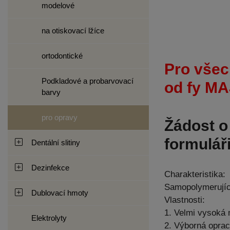
modelové
na otiskovací lžíce
ortodontické
Pro všec
Podkladové a probarvovací
od fy MA
barvy
pro opravy
Žádost o
formuláři
Dentální slitiny
Dezinfekce
Charakteristika:
Samopolymerující
Dublovací hmoty
Vlastnosti:
1. Velmi vysoká 
Elektrolyty
2. Výborná oprac