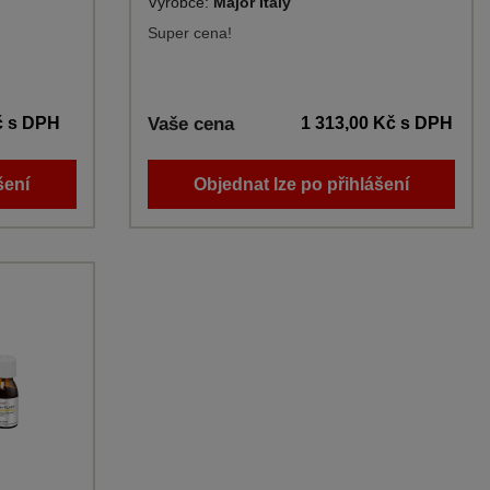
)
Výrobce:
Major Italy
Super cena!
č
s DPH
Vaše cena
1 313,00 Kč
s DPH
šení
Objednat lze po přihlášení