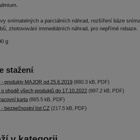
admium.
vy snímatelných a parciálních náhrad, rozšíření báze sním
ubů, zhotovování immediátních náhrad, pro nepřímé rebaze.
00 g
e stažení
:
y - produkty MAJOR od 25.6.2019
(880.3 kB, PDF)
í o shodě všech produktů do 17.10.2022
(997.2 kB, PDF)
racovní karta
(865.5 kB, PDF)
 - bezpečnostní list CZ
(217.5 kB, PDF)
ží v kategorii