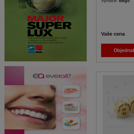
Výrobce:
Bego
Vaše cena
Objednat