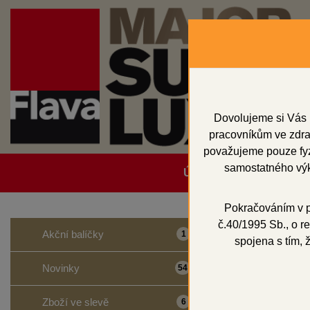
Dovolujeme si Vás 
pracovníkům ve zdrav
považujeme pouze fyzi
samostatného výk
Úvodní strana
Obcho
Pokračováním v po
č.40/1995 Sb., o re
Domů
Dentální p
Akční balíčky
1
spojena s tím, 
MAJO
Novinky
54
Zboží ve slevě
6