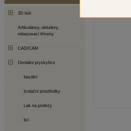
3D tisk
Artikulátory, okludory,
rebazovací třmeny
CAD/CAM
Dentální pryskyřice
bazální
Izolační prostředky
Lak na protézy
licí