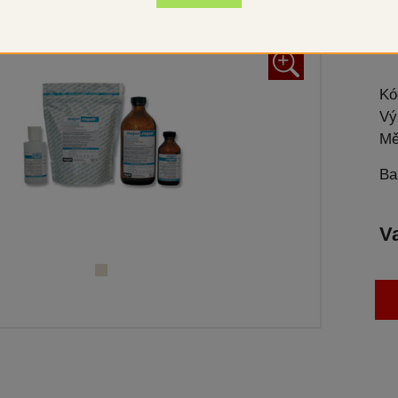
Opr
+
Kó
Vý
Mě
Ba
V