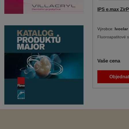
IPS e.max Zir
Výrobce:
Ivoclar
Fluoroapatitové s
Vaše cena
Objednat