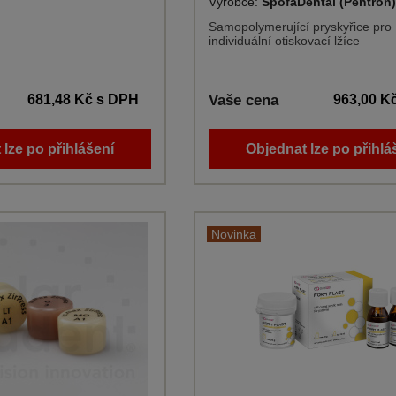
Výrobce:
SpofaDental (Pentron
Samopolymerující pryskyřice pro
individuální otiskovací lžíce
681,48 Kč
s DPH
Vaše cena
963,00 K
 lze po přihlášení
Objednat lze po přihlá
Novinka