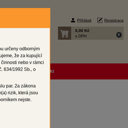
Přihlásit
Registrace
0,00 Kč
0
s DPH
sou určeny odborným
ujeme, že za kupující
 činnosti nebo v rámci
. 634/1992 Sb., o
ní podmínky
Kontakt
slu par. 2a zákona
a) rizik, která jsou
borníkem nejste.
 g