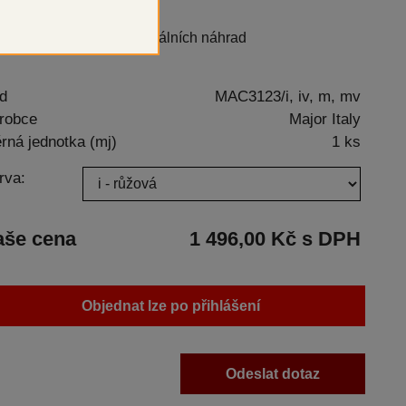
avy snímatelných a parciálních náhrad
d
MAC3123/i, iv, m, mv
robce
Major Italy
rná jednotka (mj)
1 ks
rva:
aše cena
1 496,00 Kč s DPH
Objednat lze po přihlášení
Odeslat dotaz