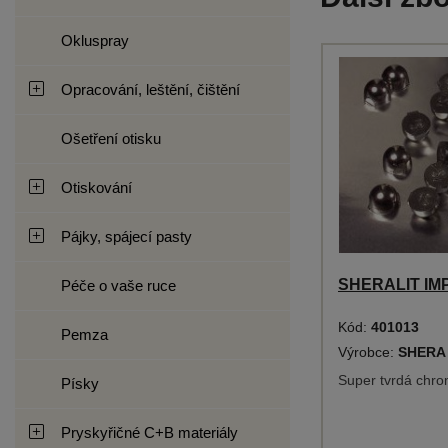
Okluspray
Opracování, leštění, čištění
Ošetření otisku
Otiskování
Pájky, spájecí pasty
SHERALIT IMP
Péče o vaše ruce
Kód:
401013
Pemza
Výrobce:
SHERA
Super tvrdá chrom
Písky
Pryskyřičné C+B materiály