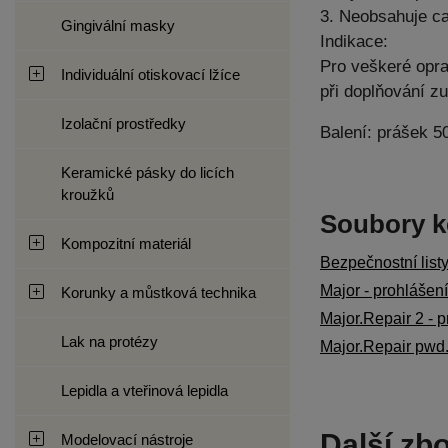
3. Neobsahuje c
Gingivální masky
Indikace:
Pro veškeré opra
Individuální otiskovací lžíce
při doplňování z
Izolační prostředky
Balení: prášek 5
Keramické pásky do licích
kroužků
Soubory k
Kompozitní materiál
Bezpečnostní list
Major - prohlášen
Korunky a můstková technika
Major.Repair 2 - p
Lak na protézy
Major.Repair pwd.
Lepidla a vteřinová lepidla
Další zbo
Modelovací nástroje