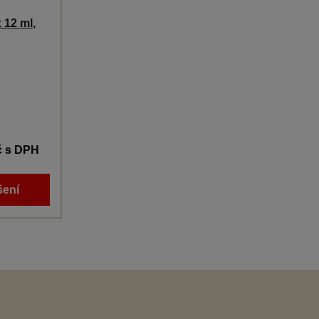
 12 ml,
č
s DPH
šení