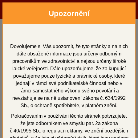
Upozornění
Menu
Hledat
Přihlásit
Košík
Domů
Zatmelovací hmoty a tekutiny
Tekutiny pro zatmelovací hmoty
SHERA
Dovolujeme si Vás upozornit, že tyto stránky a na nich
SHERALIQUID 1000 ml
dále obsažené informace jsou určeny odborným
pracovníkům ve zdravotnictví a nejsou určeny široké
SHERALIQUID 1000 ml
laické veřejnosti. Dále upozorňujeme, že za kupující
považujeme pouze fyzické a právnické osoby, které
jednají v rámci své podnikatelské činnosti nebo v
rámci samostatného výkonu svého povolání a
nevztahuje se na ně ustanovení zákona č. 634/1992
+
Sb., o ochraně spotřebitele, v platném znění.
Pokračováním v používání těchto stránek potvrzujete,
že jste odborníkem ve smyslu par. 2a zákona
č.40/1995 Sb., o regulaci reklamy, ve znění pozdějších