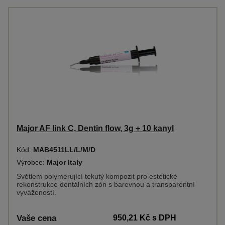
Major AF link C, Dentin flow, 3g + 10 kanyl
Kód:
MAB4511LL/L/M/D
Výrobce:
Major Italy
Světlem polymerující tekutý kompozit pro estetické
rekonstrukce dentálních zón s barevnou a transparentní
vyvážeností.
Vaše cena
950,21 Kč
s DPH