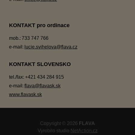
KONTAKT pro ordinace
mob.:
733 747 766
e-mail:
lucie.svihelova@flava.cz
KONTAKT SLOVENSKO
tel./fax:
+421 434 284 915
e-mail:
flava@flavask.sk
www.flavask.sk
Copyright © 2026
FLAVA
Vyrobilo studio
NetAction.cz