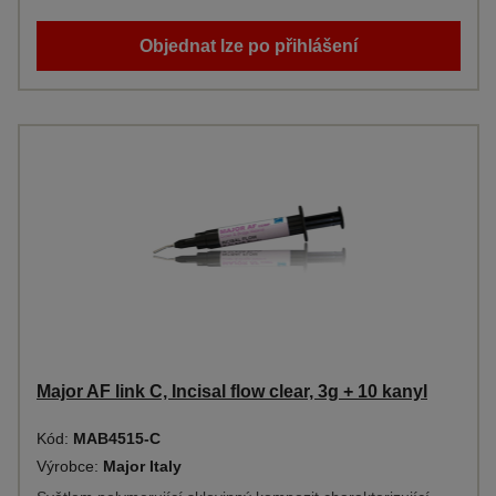
Objednat lze po přihlášení
Major AF link C, Incisal flow clear, 3g + 10 kanyl
Kód:
MAB4515-C
Výrobce:
Major Italy