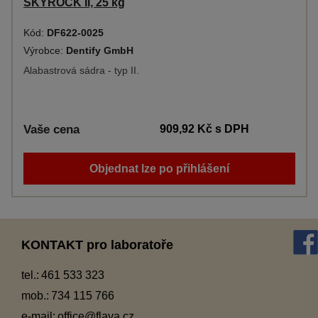
SKYROCK II, 25 kg
Kód:
DF622-0025
Výrobce:
Dentify GmbH
Alabastrová sádra - typ II.
Vaše cena
909,92 Kč
s DPH
Objednat lze po přihlášení
KONTAKT pro laboratoře
tel.:
461 533 323
mob.:
734 115 766
e-mail:
office@flava.cz