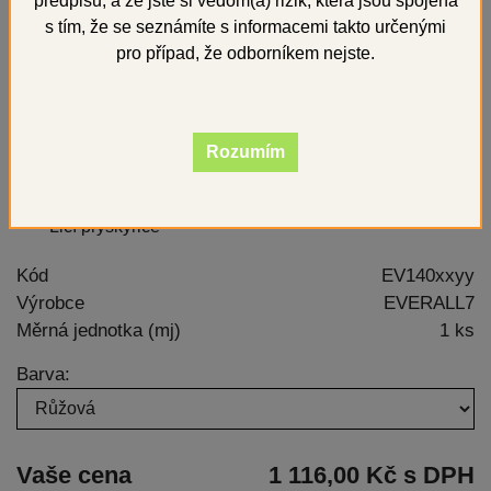
předpisů, a že jste si vědom(a) rizik, která jsou spojena
s tím, že se seznámíte s informacemi takto určenými
pro případ, že odborníkem nejste.
Rozumím
Licí pryskyřice
Kód
EV140xxyy
Výrobce
EVERALL7
Měrná jednotka (mj)
1 ks
Barva:
Vaše cena
1 116,00 Kč s DPH