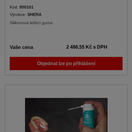
Kód:
950101
Výrobce:
SHERA
Silikonová leštící guma
Vaše cena
2 486,55 Kč
s DPH
Objednat lze po přihlášení