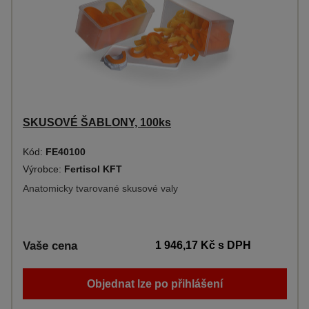
SKUSOVÉ ŠABLONY, 100ks
Kód:
FE40100
Výrobce:
Fertisol KFT
Anatomicky tvarované skusové valy
Vaše cena
1 946,17 Kč
s DPH
Objednat lze po přihlášení