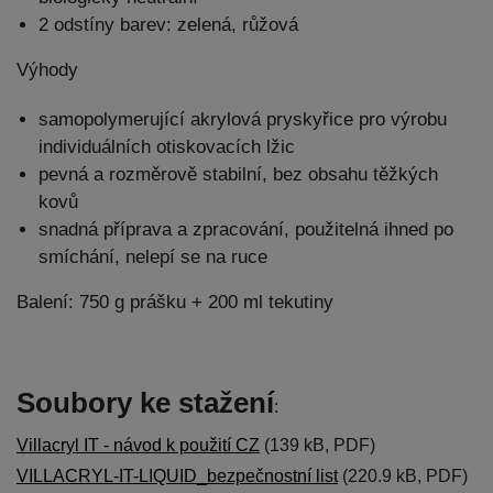
2 odstíny barev: zelená, růžová
Výhody
samopolymerující akrylová pryskyřice pro výrobu
individuálních otiskovacích lžic
pevná a rozměrově stabilní, bez obsahu těžkých
kovů
snadná příprava a zpracování, použitelná ihned po
smíchání, nelepí se na ruce
Balení: 750 g prášku + 200 ml tekutiny
Soubory ke stažení
:
Villacryl IT - návod k použití CZ
(139 kB, PDF)
VILLACRYL-IT-LIQUID_bezpečnostní list
(220.9 kB, PDF)