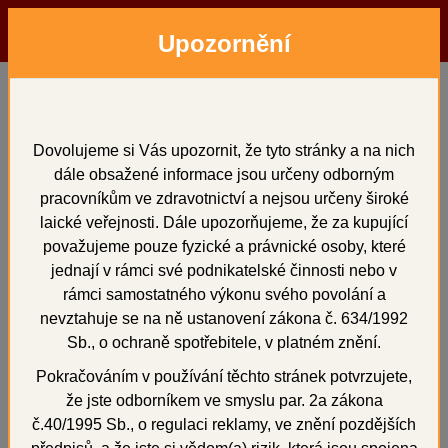
Upozornění
Menu
Hledat
Přihlásit
Košík
Domů
Dentální pryskyřice
na otiskovací lžíce
VILLACRYL IT, SET 750 g + 200 ml
Dovolujeme si Vás upozornit, že tyto stránky a na nich
dále obsažené informace jsou určeny odborným
VILLACRYL IT, SET 750
pracovníkům ve zdravotnictví a nejsou určeny široké
g + 200 ml
laické veřejnosti. Dále upozorňujeme, že za kupující
považujeme pouze fyzické a právnické osoby, které
jednají v rámci své podnikatelské činnosti nebo v
rámci samostatného výkonu svého povolání a
nevztahuje se na ně ustanovení zákona č. 634/1992
Novinka
+
Sb., o ochraně spotřebitele, v platném znění.
Pokračováním v používání těchto stránek potvrzujete,
že jste odborníkem ve smyslu par. 2a zákona
č.40/1995 Sb., o regulaci reklamy, ve znění pozdějších