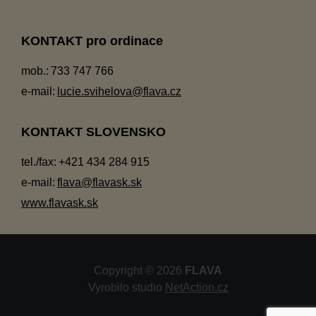
KONTAKT pro ordinace
mob.:
733 747 766
e-mail:
lucie.svihelova@flava.cz
KONTAKT SLOVENSKO
tel./fax:
+421 434 284 915
e-mail:
flava@flavask.sk
www.flavask.sk
Copyright © 2026
FLAVA
Vyrobilo studio
NetAction.cz