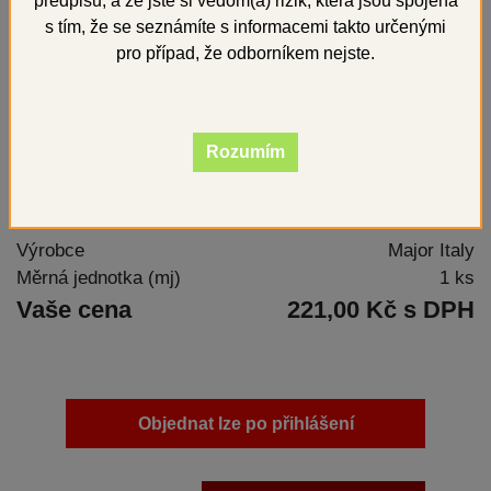
předpisů, a že jste si vědom(a) rizik, která jsou spojena
s tím, že se seznámíte s informacemi takto určenými
pro případ, že odborníkem nejste.
Rozumím
Kód
MA2024
Výrobce
Major Italy
Měrná jednotka (mj)
1 ks
Vaše cena
221,00 Kč s DPH
Objednat lze po přihlášení