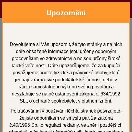
Upozornění
Menu
Hledat
Přihlásit
Košík
Domů
Otiskování
Algináty
Alginmax - ordinační alginát
Alginmax - ordinační
Dovolujeme si Vás upozornit, že tyto stránky a na nich
dále obsažené informace jsou určeny odborným
alginát
pracovníkům ve zdravotnictví a nejsou určeny široké
laické veřejnosti. Dále upozorňujeme, že za kupující
považujeme pouze fyzické a právnické osoby, které
jednají v rámci své podnikatelské činnosti nebo v
rámci samostatného výkonu svého povolání a
+
nevztahuje se na ně ustanovení zákona č. 634/1992
Sb., o ochraně spotřebitele, v platném znění.
Pokračováním v používání těchto stránek potvrzujete,
že jste odborníkem ve smyslu par. 2a zákona
č.40/1995 Sb., o regulaci reklamy, ve znění pozdějších