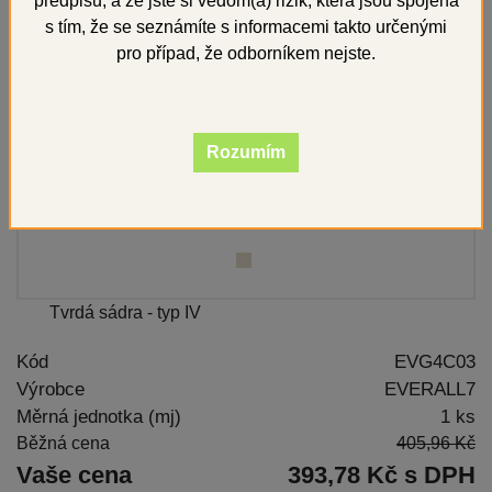
předpisů, a že jste si vědom(a) rizik, která jsou spojena
s tím, že se seznámíte s informacemi takto určenými
pro případ, že odborníkem nejste.
Rozumím
Tvrdá sádra - typ IV
Kód
EVG4C03
Výrobce
EVERALL7
Měrná jednotka (mj)
1 ks
Běžná cena
405,96 Kč
Vaše cena
393,78 Kč s DPH