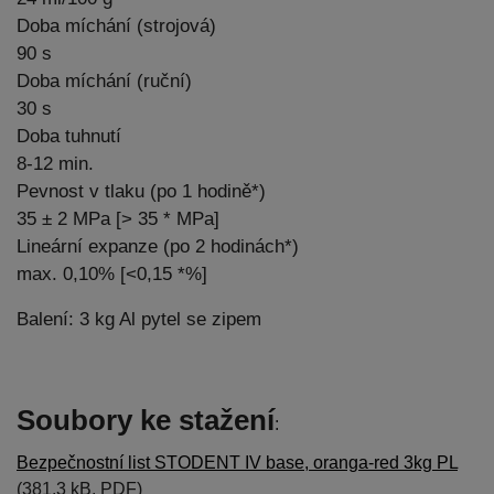
Doba míchání (strojová)
90 s
Doba míchání (ruční)
30 s
Doba tuhnutí
8-12 min.
Pevnost v tlaku (po 1 hodině*)
35 ± 2 MPa [> 35 * MPa]
Lineární expanze (po 2 hodinách*)
max. 0,10% [<0,15 *%]
Balení: 3 kg Al pytel se zipem
Soubory ke stažení
:
Bezpečnostní list STODENT IV base, oranga-red 3kg PL
(381.3 kB, PDF)