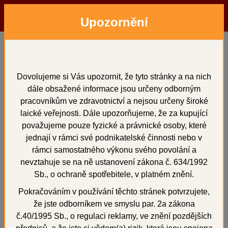
Upozornění
Menu
Hledat
Přihlásit
Košík
Domů
Sádry
typ IV
Stodent IV BASE, cihlověčervená 3 kg
Stodent IV BASE,
Dovolujeme si Vás upozornit, že tyto stránky a na nich
dále obsažené informace jsou určeny odborným
cihlověčervená 3 kg
pracovníkům ve zdravotnictví a nejsou určeny široké
laické veřejnosti. Dále upozorňujeme, že za kupující
považujeme pouze fyzické a právnické osoby, které
jednají v rámci své podnikatelské činnosti nebo v
rámci samostatného výkonu svého povolání a
Novinka
+
nevztahuje se na ně ustanovení zákona č. 634/1992
Sleva 3 %
Sb., o ochraně spotřebitele, v platném znění.
Pokračováním v používání těchto stránek potvrzujete,
že jste odborníkem ve smyslu par. 2a zákona
č.40/1995 Sb., o regulaci reklamy, ve znění pozdějších