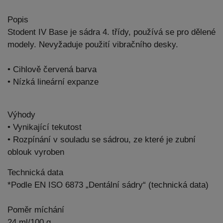
Popis
Stodent IV Base je sádra 4. třídy, používá se pro dělené
modely. Nevyžaduje použití vibračního desky.
• Cihlově červená barva
• Nízká lineární expanze
Výhody
• Vynikající tekutost
• Rozpínání v souladu se sádrou, ze které je zubní
oblouk vyroben
Technická data
*Podle EN ISO 6873 „Dentální sádry“ (technická data)
Poměr míchání
24 ml/100 g