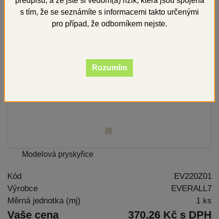
předpisů, a že jste si vědom(a) rizik, která jsou spojena
s tím, že se seznámíte s informacemi takto určenými
pro případ, že odborníkem nejste.
Rozumím
Modelová pryskyřice
Kód
EV220Z01
Výrobce
EVERALL7
Měrná jednotka (mj)
1 ks
Vaše cena
370,26 Kč s DPH