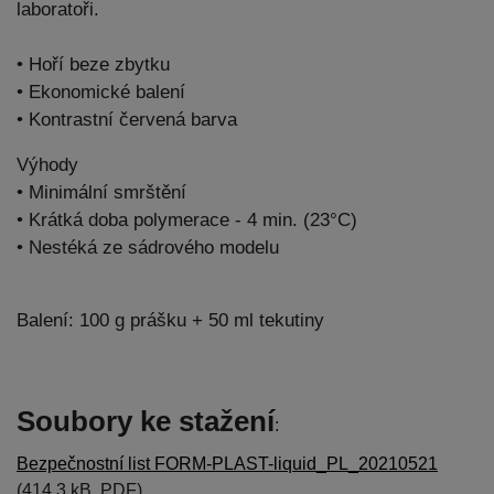
laboratoři.
• Hoří beze zbytku
• Ekonomické balení
• Kontrastní červená barva
Výhody
• Minimální smrštění
• Krátká doba polymerace - 4 min. (23°C)
• Nestéká ze sádrového modelu
Balení: 100 g prášku + 50 ml tekutiny
Soubory ke stažení
:
Bezpečnostní list FORM-PLAST-liquid_PL_20210521
(414.3 kB, PDF)