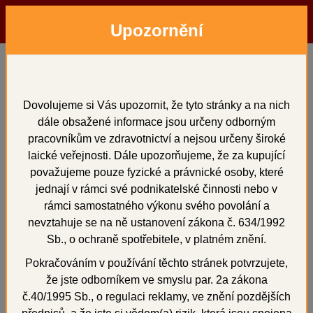
Upozornění
Menu
Hledat
Přihlásit
Košík
Domů
3D tisk
Pomocné materiály
FORM PLAST, SET 30 g + 2x 12 ml, červená
Dovolujeme si Vás upozornit, že tyto stránky a na nich
dále obsažené informace jsou určeny odborným
FORM PLAST, SET 30 g
pracovníkům ve zdravotnictví a nejsou určeny široké
+ 2x 12 ml, červená
laické veřejnosti. Dále upozorňujeme, že za kupující
považujeme pouze fyzické a právnické osoby, které
jednají v rámci své podnikatelské činnosti nebo v
rámci samostatného výkonu svého povolání a
nevztahuje se na ně ustanovení zákona č. 634/1992
Novinka
+
Sb., o ochraně spotřebitele, v platném znění.
Pokračováním v používání těchto stránek potvrzujete,
že jste odborníkem ve smyslu par. 2a zákona
č.40/1995 Sb., o regulaci reklamy, ve znění pozdějších