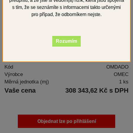
předpisů, a že jste si vědom(a) rizik, která jsou spojena
s tím, že se seznámíte s informacemi takto určenými
pro případ, že odborníkem nejste.
Rozumím
laserová svářečka
Kód
OMDADO
Výrobce
OMEC
Měrná jednotka (mj)
1 ks
Vaše cena
308 343,62 Kč s DPH
Objednat lze po přihlášení