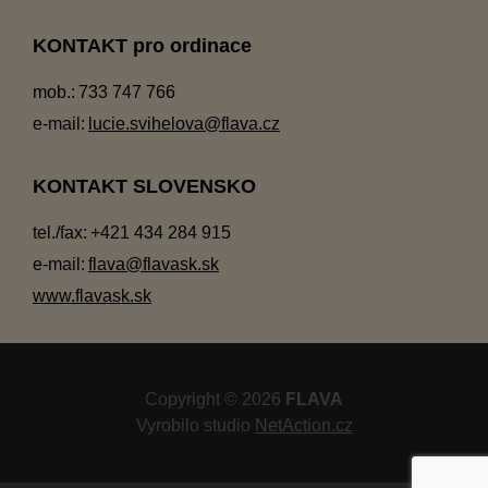
KONTAKT pro ordinace
mob.:
733 747 766
e-mail:
lucie.svihelova@flava.cz
KONTAKT SLOVENSKO
tel./fax:
+421 434 284 915
e-mail:
flava@flavask.sk
www.flavask.sk
Copyright © 2026
FLAVA
Vyrobilo studio
NetAction.cz