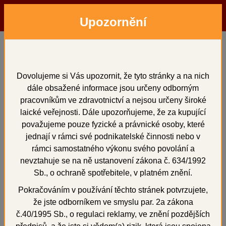
Upozornění
Menu
Hledat
Přihlásit
Košík
Domů
Přístroje
laserové svářečky
DADO
DADO
Dovolujeme si Vás upozornit, že tyto stránky a na nich
dále obsažené informace jsou určeny odborným
pracovníkům ve zdravotnictví a nejsou určeny široké
laické veřejnosti. Dále upozorňujeme, že za kupující
považujeme pouze fyzické a právnické osoby, které
+
jednají v rámci své podnikatelské činnosti nebo v
rámci samostatného výkonu svého povolání a
nevztahuje se na ně ustanovení zákona č. 634/1992
Sb., o ochraně spotřebitele, v platném znění.
Pokračováním v používání těchto stránek potvrzujete,
že jste odborníkem ve smyslu par. 2a zákona
č.40/1995 Sb., o regulaci reklamy, ve znění pozdějších