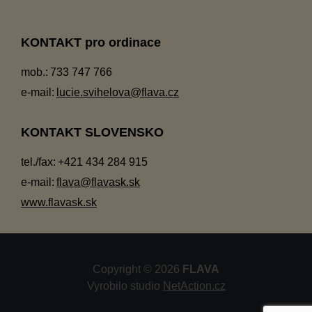
KONTAKT pro ordinace
mob.:
733 747 766
e-mail:
lucie.svihelova@flava.cz
KONTAKT SLOVENSKO
tel./fax:
+421 434 284 915
e-mail:
flava@flavask.sk
www.flavask.sk
Copyright © 2026
FLAVA
Vyrobilo studio
NetAction.cz