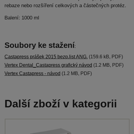
rebaze nebo rozšíření celkových a částečných protéz.
Balení: 1000 ml
Soubory ke stažení
:
Castapress prášek 2015 bezp.list ANG.
(159.6 kB, PDF)
Vertex Dental_Castapress grafický návod
(1.2 MB, PDF)
Vertex Castapress - návod
(1.2 MB, PDF)
Další zboží v kategorii