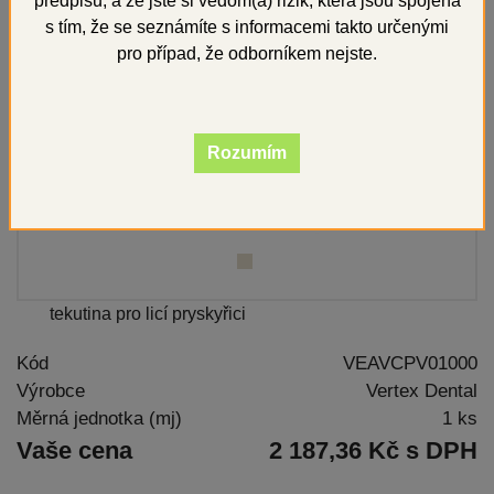
předpisů, a že jste si vědom(a) rizik, která jsou spojena
s tím, že se seznámíte s informacemi takto určenými
pro případ, že odborníkem nejste.
Rozumím
tekutina pro licí pryskyřici
Kód
VEAVCPV01000
Výrobce
Vertex Dental
Měrná jednotka (mj)
1 ks
Vaše cena
2 187,36 Kč s DPH