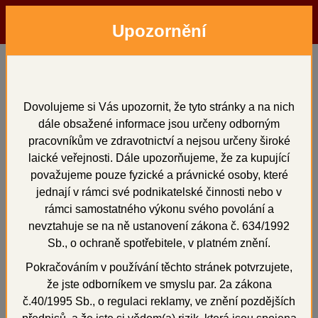
Upozornění
Menu
Hledat
Přihlásit
Košík
Domů
Dentální pryskyřice
Vertex Castapress, 1000 ml
Vertex Castapress, 1000
Dovolujeme si Vás upozornit, že tyto stránky a na nich
dále obsažené informace jsou určeny odborným
ml
pracovníkům ve zdravotnictví a nejsou určeny široké
laické veřejnosti. Dále upozorňujeme, že za kupující
považujeme pouze fyzické a právnické osoby, které
jednají v rámci své podnikatelské činnosti nebo v
rámci samostatného výkonu svého povolání a
+
nevztahuje se na ně ustanovení zákona č. 634/1992
Sb., o ochraně spotřebitele, v platném znění.
Pokračováním v používání těchto stránek potvrzujete,
že jste odborníkem ve smyslu par. 2a zákona
č.40/1995 Sb., o regulaci reklamy, ve znění pozdějších