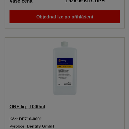
Vaše cena
1 926,09 Kč
s DPH
Objednat lze po přihlášení
ONE liq., 1000ml
Kód:
DE710-0001
Výrobce:
Dentify GmbH