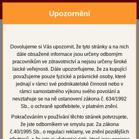
Upozornění
Menu
Hledat
Přihlásit
Košík
Domů
Zatmelovací hmoty a tekutiny
Tekutiny pro zatmelovací hmoty
ONE liq., 5000ml
Dovolujeme si Vás upozornit, že tyto stránky a na nich
dále obsažené informace jsou určeny odborným
ONE liq., 5000ml
pracovníkům ve zdravotnictví a nejsou určeny široké
laické veřejnosti. Dále upozorňujeme, že za kupující
považujeme pouze fyzické a právnické osoby, které
jednají v rámci své podnikatelské činnosti nebo v
+
rámci samostatného výkonu svého povolání a
nevztahuje se na ně ustanovení zákona č. 634/1992
Sb., o ochraně spotřebitele, v platném znění.
Pokračováním v používání těchto stránek potvrzujete,
že jste odborníkem ve smyslu par. 2a zákona
č.40/1995 Sb., o regulaci reklamy, ve znění pozdějších