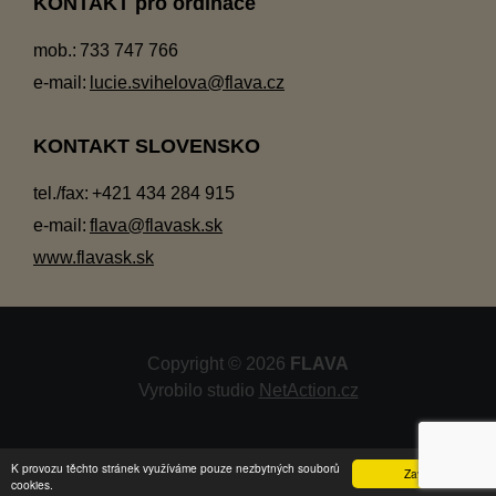
KONTAKT pro ordinace
mob.:
733 747 766
e-mail:
lucie.svihelova@flava.cz
KONTAKT SLOVENSKO
tel./fax:
+421 434 284 915
e-mail:
flava@flavask.sk
www.flavask.sk
Copyright © 2026
FLAVA
Vyrobilo studio
NetAction.cz
K provozu těchto stránek využíváme pouze nezbytných souborů
Zavřít
cookies.