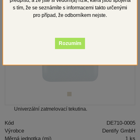
předpisů, a že jste si vědom(a) rizik, která jsou spojena
s tím, že se seznámíte s informacemi takto určenými
pro případ, že odborníkem nejste.
Rozumím
Univerzální zatmelovací tekutina.
Kód
DE710-0005
Výrobce
Dentify GmbH
Měrná jednotka (mj)
1 ks