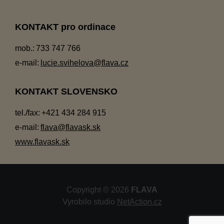
KONTAKT pro ordinace
mob.:
733 747 766
e-mail:
lucie.svihelova@flava.cz
KONTAKT SLOVENSKO
tel./fax:
+421 434 284 915
e-mail:
flava@flavask.sk
www.flavask.sk
Copyright © 2026
FLAVA
Vyrobilo studio
NetAction.cz