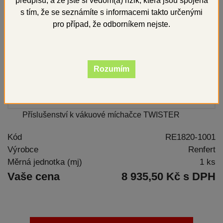
předpisů, a že jste si vědom(a) rizik, která jsou spojena
s tím, že se seznámíte s informacemi takto určenými
pro případ, že odborníkem nejste.
Rozumím
Příslušenství k vákuové míchačce TWISTER
Kód
RE1820-1001
Výrobce
Renfert
Měrná jednotka (mj)
1 ks
Vaše cena
8 935,50 Kč s DPH