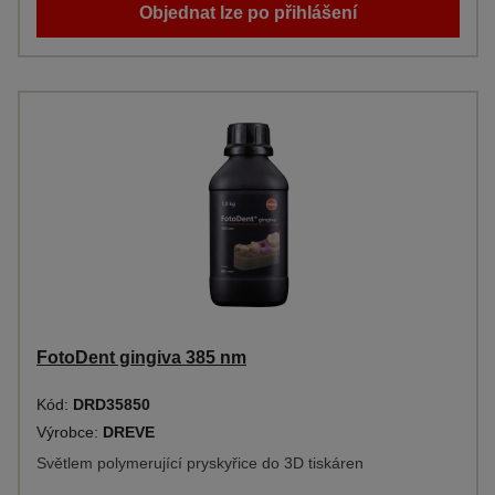
Objednat lze po přihlášení
FotoDent gingiva 385 nm
Kód:
DRD35850
Výrobce:
DREVE
Světlem polymerující pryskyřice do 3D tiskáren