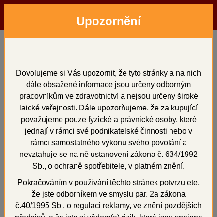
Upozornění
Menu
Hledat
Přihlásit
Košík
Domů
Přístroje
vakuové míchačky
příslušenství TWISTER
MÍCHACÍ KELÍMEK s míchadlem 1000 ml
Dovolujeme si Vás upozornit, že tyto stránky a na nich
dále obsažené informace jsou určeny odborným
MÍCHACÍ KELÍMEK s
pracovníkům ve zdravotnictví a nejsou určeny široké
míchadlem 1000 ml
laické veřejnosti. Dále upozorňujeme, že za kupující
považujeme pouze fyzické a právnické osoby, které
jednají v rámci své podnikatelské činnosti nebo v
rámci samostatného výkonu svého povolání a
nevztahuje se na ně ustanovení zákona č. 634/1992
+
Sb., o ochraně spotřebitele, v platném znění.
Pokračováním v používání těchto stránek potvrzujete,
že jste odborníkem ve smyslu par. 2a zákona
č.40/1995 Sb., o regulaci reklamy, ve znění pozdějších