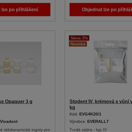
 lze po přihlášení
Objednat lze po přihlá
Sleva 3%
Novinka
ss Opaquer 3 g
Stodent IV, krémová s vůní v
kg
Kód:
EVG4K20/1
 Vivadent
Výrobce:
EVERALL7
ové sklokeramické ingoty pro
Tvrdá sádra - typ IV