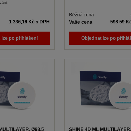
vání.
Běžná cena
1 336,16 Kč
s DPH
Vaše cena
598,59 K
 lze po přihlášení
Objednat lze po přihlá
MULTILAYER, Ø98,5
SHINE 4D ML MULTILAYER,