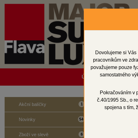
Dovolujeme si Vás 
pracovníkům ve zdrav
považujeme pouze fyzi
samostatného výk
Úvodní strana
Obcho
Pokračováním v po
č.40/1995 Sb., o re
Domů
Přístroje
Akční balíčky
1
spojena s tím, 
Ther
Novinky
54
Zboží ve slevě
6