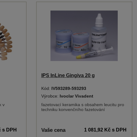
IPS InLine Gingiva 20 g
Kód:
IV593289-593293
Výrobce:
Ivoclar Vivadent
x v
fazetovací keramika s obsahem leucitu pro
techniku konvenčního fazetování
č
s DPH
Vaše cena
1 081,92 Kč
s DPH