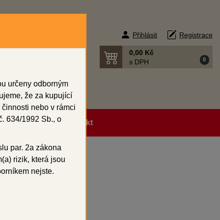
Přihlásit
Registrace
0,00 Kč
0
s DPH
sou určeny odborným
ujeme, že za kupující
 činnosti nebo v rámci
. 634/1992 Sb., o
ní podmínky
Kontakt
slu par. 2a zákona
a) rizik, která jsou
oGloss paste
borníkem nejste.