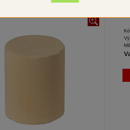
lešt
+
Kó
Vý
Mě
V