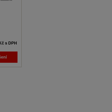
 Kč
s DPH
šení