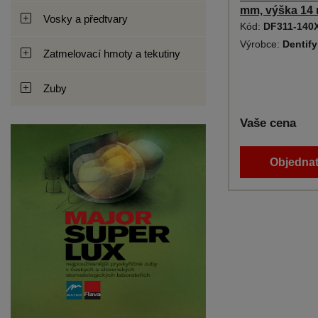
mm, výška 14
Vosky a předtvary
Kód:
DF311-140
Výrobce:
Dentif
Zatmelovací hmoty a tekutiny
Zuby
Vaše cena
Objednat