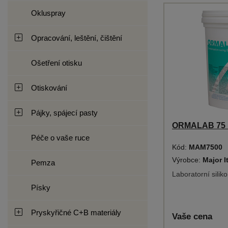
Okluspray
Opracování, leštění, čištění
Ošetření otisku
Otiskování
Pájky, spájecí pasty
ORMALAB 75 1
Péče o vaše ruce
Kód:
MAM7500
Výrobce:
Major I
Pemza
Laboratorní silik
Písky
Pryskyřičné C+B materiály
Vaše cena