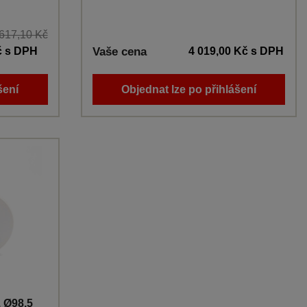
617,10 Kč
č
s DPH
Vaše cena
4 019,00 Kč
s DPH
šení
Objednat lze po přihlášení
 Ø98,5