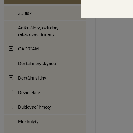
3D tisk
Artikulátory, okludory,
rebazovací třmeny
CAD/CAM
Dentální pryskyřice
Dentální slitiny
Dezinfekce
Dublovací hmoty
Elektrolyty