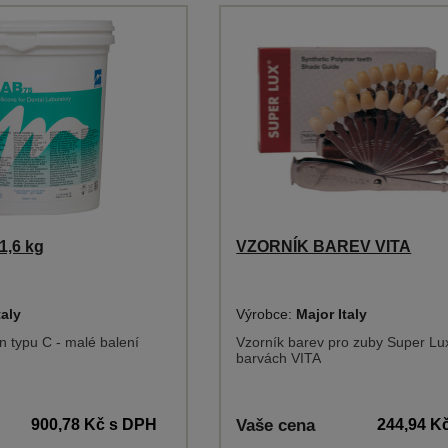
,6 kg
VZORNÍK BAREV VITA
taly
Výrobce:
Major Italy
on typu C - malé balení
Vzorník barev pro zuby Super Lu
barvách VITA
900,78 Kč
s DPH
Vaše cena
244,94 K