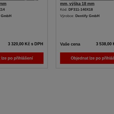
 mm
mm, výška 18 mm
X14
Kód:
DF311-140X18
y GmbH
Výrobce:
Dentify GmbH
3 320,00 Kč
s DPH
Vaše cena
3 538,00
 lze po přihlášení
Objednat lze po přihlá