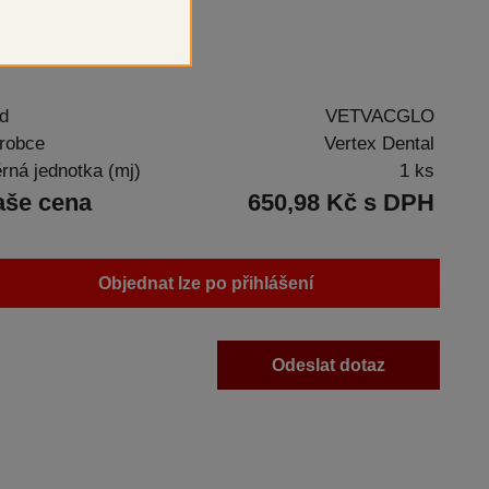
ící pasta
d
VETVACGLO
robce
Vertex Dental
rná jednotka (mj)
1 ks
aše cena
650,98 Kč s DPH
Objednat lze po přihlášení
Odeslat dotaz