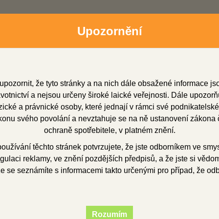
Upozornění
upozornit, že tyto stránky a na nich dále obsažené informace j
otnictví a nejsou určeny široké laické veřejnosti. Dále upozorň
cké a právnické osoby, které jednají v rámci své podnikatelské
onu svého povolání a nevztahuje se na ně ustanovení zákona č
dní zástupci
Soubory ke stažení
O firmě
Obchod
ochraně spotřebitele, v platném znění.
užívání těchto stránek potvrzujete, že jste odborníkem ve smy
gulaci reklamy, ve znění pozdějších předpisů, a že jste si vědom(
vstřikovací přístroje
Vertex ThermoJect 22
Příslušenství
Therm
že se seznámíte s informacemi takto určenými pro případ, že od
moGloss paste
Rozumím