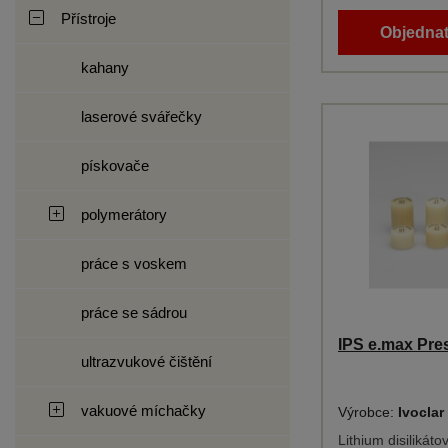
Přístroje
Objednat
kahany
laserové svářečky
pískovače
polymerátory
práce s voskem
práce se sádrou
IPS e.max Pre
ultrazvukové čištění
vakuové míchačky
Výrobce:
Ivoclar
Lithium disilikát