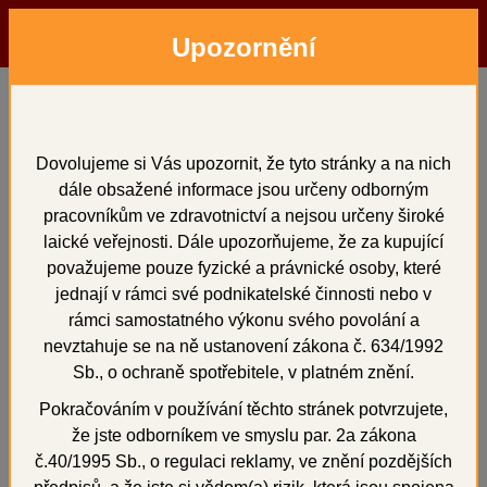
Upozornění
Menu
Hledat
Přihlásit
Košík
Domů
IPS Classic V Dentin 20
Dovolujeme si Vás upozornit, že tyto stránky a na nich
dále obsažené informace jsou určeny odborným
g
pracovníkům ve zdravotnictví a nejsou určeny široké
laické veřejnosti. Dále upozorňujeme, že za kupující
považujeme pouze fyzické a právnické osoby, které
jednají v rámci své podnikatelské činnosti nebo v
rámci samostatného výkonu svého povolání a
+
nevztahuje se na ně ustanovení zákona č. 634/1992
Sb., o ochraně spotřebitele, v platném znění.
Pokračováním v používání těchto stránek potvrzujete,
že jste odborníkem ve smyslu par. 2a zákona
č.40/1995 Sb., o regulaci reklamy, ve znění pozdějších