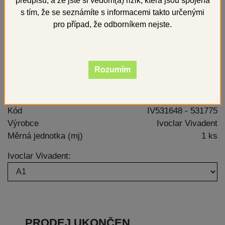
předpisů, a že jste si vědom(a) rizik, která jsou spojena
s tím, že se seznámíte s informacemi takto určenými
pro případ, že odborníkem nejste.
Rozumím
klasická, dobře osvědčená metalokeramika
Kód
IV531648 - 531775
Výrobce
Ivoclar Vivadent
Měrná jednotka (mj)
1 ks
Ivoclar Vivadent:
PRODEJ UKONČEN