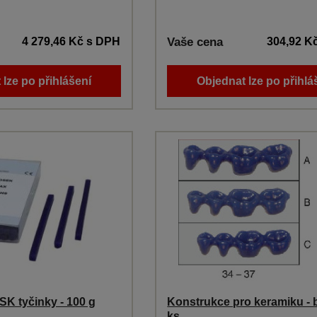
4 279,46 Kč
s DPH
Vaše cena
304,92 K
 lze po přihlášení
Objednat lze po přihlá
 tyčinky - 100 g
Konstrukce pro keramiku - 
ks