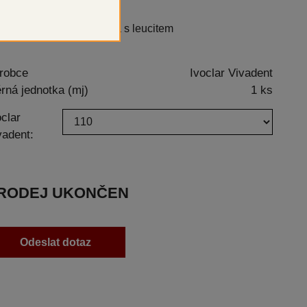
oroapatitová sklokeramika s leucitem
robce
Ivoclar Vivadent
rná jednotka (mj)
1 ks
oclar
vadent:
RODEJ UKONČEN
Odeslat dotaz