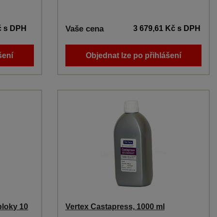
č
s DPH
Vaše cena
3 679,61 Kč
s DPH
šení
Objednat lze po přihlášení
bloky 10
Vertex Castapress, 1000 ml