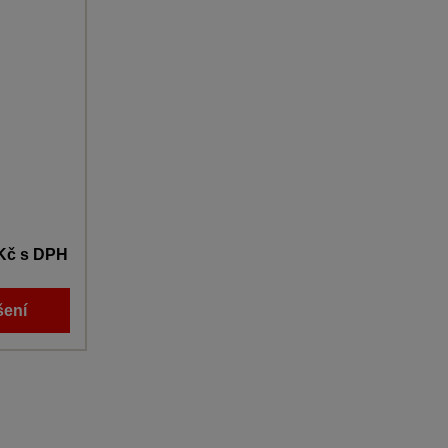
 Kč
s DPH
šení