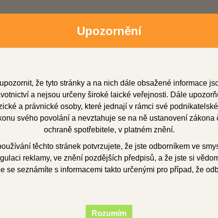
Upozornění
upozornit, že tyto stránky a na nich dále obsažené informace j
otnictví a nejsou určeny široké laické veřejnosti. Dále upozorň
cké a právnické osoby, které jednají v rámci své podnikatelské
onu svého povolání a nevztahuje se na ně ustanovení zákona č
dní zástupci
Soubory ke stažení
O firmě
Obchod
ochraně spotřebitele, v platném znění.
užívání těchto stránek potvrzujete, že jste odborníkem ve smy
gulaci reklamy, ve znění pozdějších předpisů, a že jste si vědom(
že se seznámíte s informacemi takto určenými pro případ, že od
.SIGN Deep Dentin 
Rozumím