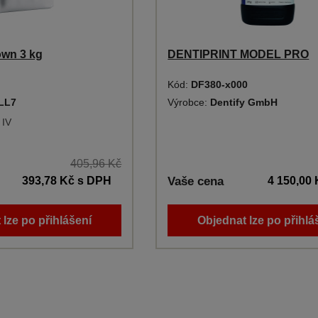
own 3 kg
DENTIPRINT MODEL PRO
Kód:
DF380-x000
LL7
Výrobce:
Dentify GmbH
 IV
405,96 Kč
393,78 Kč
s DPH
Vaše cena
4 150,00
 lze po přihlášení
Objednat lze po přihlá