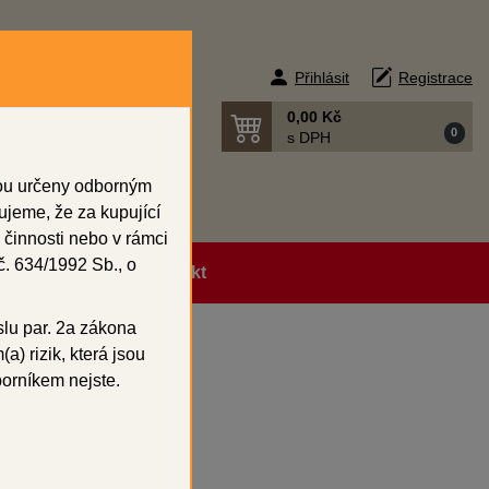
Přihlásit
Registrace
0,00 Kč
0
s DPH
sou určeny odborným
ujeme, že za kupující
 činnosti nebo v rámci
. 634/1992 Sb., o
ní podmínky
Kontakt
slu par. 2a zákona
a) rizik, která jsou
borníkem nejste.
20 g