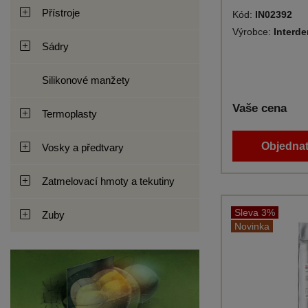
Přístroje
Kód:
IN02392
Výrobce:
Interde
Sádry
Silikonové manžety
Vaše cena
Termoplasty
Objednat
Vosky a předtvary
Zatmelovací hmoty a tekutiny
Sleva 3%
Zuby
Novinka