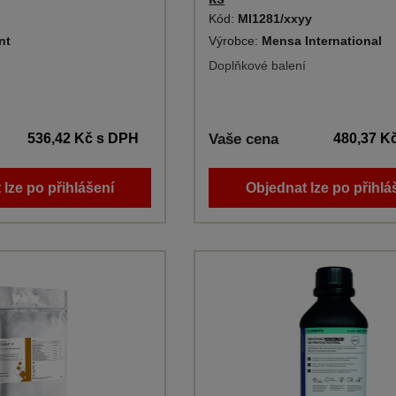
Kód:
MI1281/xxyy
nt
Výrobce:
Mensa International
Doplňkové balení
536,42 Kč
s DPH
Vaše cena
480,37 K
 lze po přihlášení
Objednat lze po přihlá