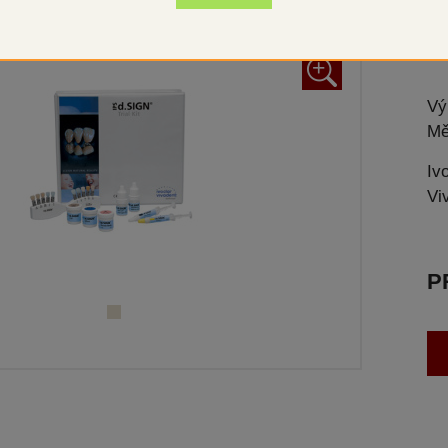
flu
+
Vý
Mě
Iv
Vi
P