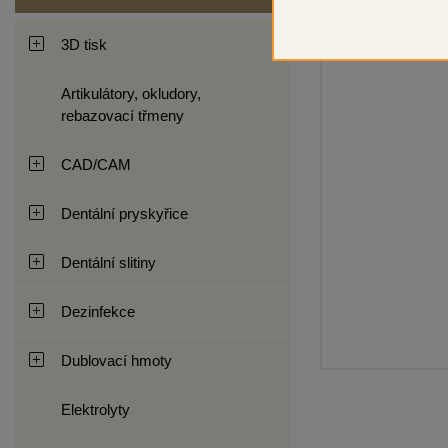
3D tisk
Artikulátory, okludory,
rebazovací třmeny
CAD/CAM
Dentální pryskyřice
Dentální slitiny
Dezinfekce
Dublovací hmoty
Elektrolyty