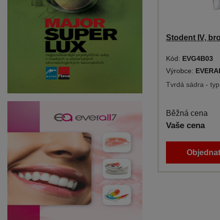
Stodent IV, br
Kód:
EVG4B03
Výrobce:
EVERA
Tvrdá sádra - typ
Běžná cena
Vaše cena
Objednat