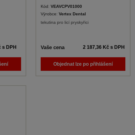
Kód:
VEAVCPV01000
Výrobce:
Vertex Dental
tekutina pro licí pryskyřici
č
s DPH
Vaše cena
2 187,36 Kč
s DPH
šení
Objednat lze po přihlášení