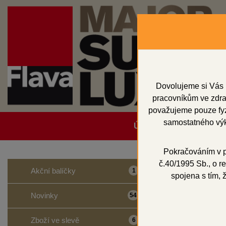
Dovolujeme si Vás 
pracovníkům ve zdrav
považujeme pouze fyzi
samostatného výk
Úvodní strana
Obcho
Pokračováním v po
č.40/1995 Sb., o re
Domů
Akční balíčky
1
spojena s tím, 
IPS d
Novinky
54
Zboží ve slevě
6