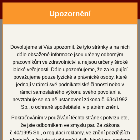
Upozornění
Menu
Hledat
Přihlásit
Košík
Domů
Dentální pryskyřice
na otiskovací lžíce
MAJOR.TRAY plv. 1000 g
Dovolujeme si Vás upozornit, že tyto stránky a na nich
dále obsažené informace jsou určeny odborným
MAJOR.TRAY plv. 1000
pracovníkům ve zdravotnictví a nejsou určeny široké
g
laické veřejnosti. Dále upozorňujeme, že za kupující
považujeme pouze fyzické a právnické osoby, které
jednají v rámci své podnikatelské činnosti nebo v
rámci samostatného výkonu svého povolání a
nevztahuje se na ně ustanovení zákona č. 634/1992
+
Sb., o ochraně spotřebitele, v platném znění.
Pokračováním v používání těchto stránek potvrzujete,
že jste odborníkem ve smyslu par. 2a zákona
č.40/1995 Sb., o regulaci reklamy, ve znění pozdějších