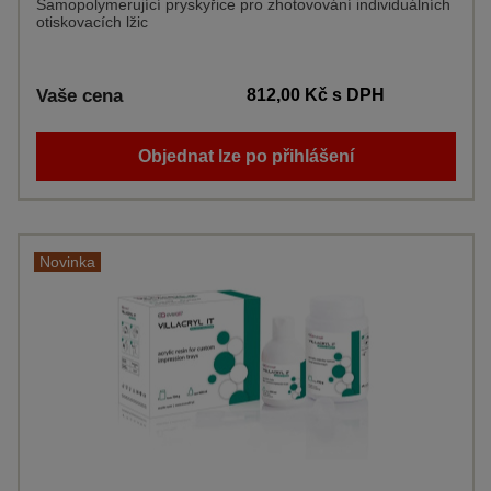
Samopolymerující pryskyřice pro zhotovování individuálních
otiskovacích lžic
Vaše cena
812,00 Kč
s DPH
Objednat lze po přihlášení
Novinka