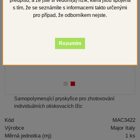
předpisů, a že jste si vědom(a) rizik, která jsou spojena
s tím, že se seznámíte s informacemi takto určenými
pro případ, že odborníkem nejste.
Rozumím
Samopolymerující pryskyřice pro zhotovování
individuálních otiskovacích lžic
Kód
MAC3422
Výrobce
Major Italy
Měrná jednotka (mj)
1 ks