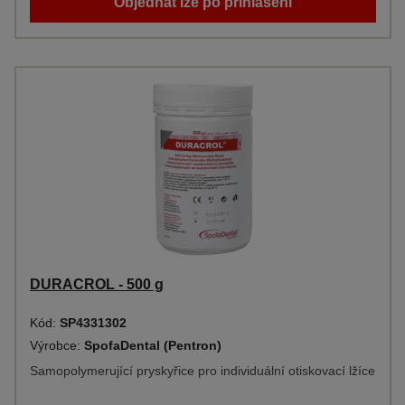
Objednat lze po přihlášení
DURACROL - 500 g
Kód:
SP4331302
Výrobce:
SpofaDental (Pentron)
Samopolymerující pryskyřice pro individuální otiskovací lžíce