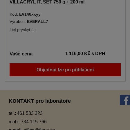
VILLACRYL IT, SET 750 g + 200 ml
Kód:
EV140xxyy
Výrobce:
EVERALL7
Licí pryskyřice
Vaše cena
1 116,00 Kč
s DPH
Objednat lze po přihlášení
KONTAKT pro laboratoře
tel.:
461 533 323
mob.:
734 115 766