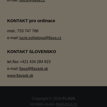
e-mail:
office@flava.cz
KONTAKT pro ordinace
mob.:
733 747 766
e-mail:
lucie.svihelova@flava.cz
KONTAKT SLOVENSKO
tel./fax:
+421 434 284 915
e-mail:
flava@flavask.sk
www.flavask.sk
Copyright © 2026
FLAVA
Vyrobilo studio
NetAction.cz