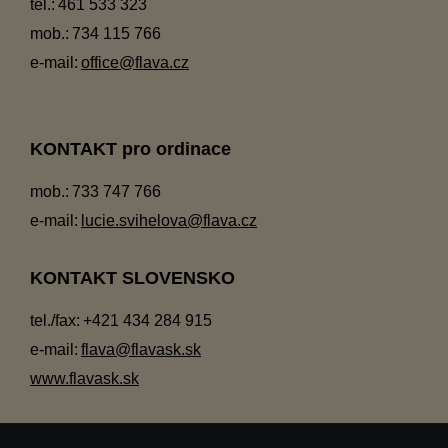
tel.:
461 533 323
mob.:
734 115 766
e-mail:
office@flava.cz
KONTAKT pro ordinace
mob.:
733 747 766
e-mail:
lucie.svihelova@flava.cz
KONTAKT SLOVENSKO
tel./fax:
+421 434 284 915
e-mail:
flava@flavask.sk
www.flavask.sk