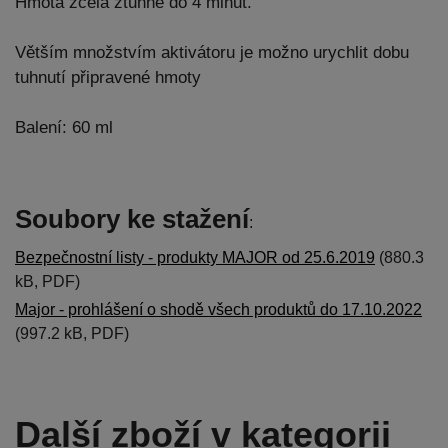
Hmota zcela ztuhne do 4 minut.
Větším množstvím aktivátoru je možno urychlit dobu
tuhnutí připravené hmoty
Balení: 60 ml
Soubory ke stažení
:
Bezpečnostní listy - produkty MAJOR od 25.6.2019
(880.3
kB, PDF)
Major - prohlášení o shodě všech produktů do 17.10.2022
(997.2 kB, PDF)
Další zboží v kategorii