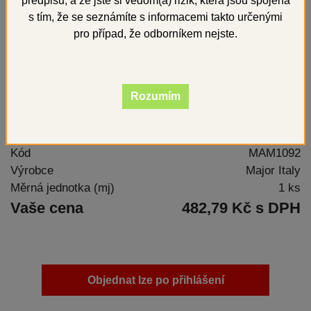
předpisů, a že jste si vědom(a) rizik, která jsou spojena
s tím, že se seznámíte s informacemi takto určenými
pro případ, že odborníkem nejste.
Rozumím
Katalyzátor pro C silikony
Kód
MAM1092
Výrobce
Major Italy
Měrná jednotka (mj)
1 ks
Vaše cena
482,79 Kč s DPH
Objednat lze po přihlášení