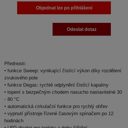
Objednat lze po přihlášení
Odeslat dotaz
Přednosti:
• funkce Sweep: vynikající čistící výkon díky rozdělení
zvukového pole
• funkce Degas: rychlé odplynění čistící kapaliny
• topení s bezpečným chodem nasucho nastavitelné 30
- 80 °C
• automatická cirkulační funkce pro rychlý ohřev
• vypnutí přístroje řízené časovým spínačem po 12
hodinách
• LED-displej pro teplotu a dobu čištění