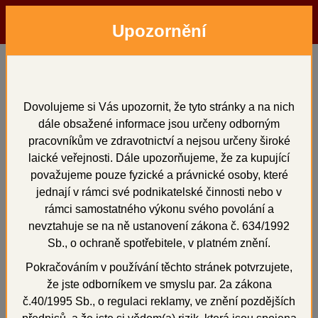
Upozornění
Menu
Hledat
Přihlásit
Košík
Domů
Přístroje
ultrazvukové čištění
EASYCLEAN
EASYCLEAN
Dovolujeme si Vás upozornit, že tyto stránky a na nich
dále obsažené informace jsou určeny odborným
pracovníkům ve zdravotnictví a nejsou určeny široké
laické veřejnosti. Dále upozorňujeme, že za kupující
považujeme pouze fyzické a právnické osoby, které
+
jednají v rámci své podnikatelské činnosti nebo v
rámci samostatného výkonu svého povolání a
nevztahuje se na ně ustanovení zákona č. 634/1992
Sb., o ochraně spotřebitele, v platném znění.
Pokračováním v používání těchto stránek potvrzujete,
že jste odborníkem ve smyslu par. 2a zákona
č.40/1995 Sb., o regulaci reklamy, ve znění pozdějších