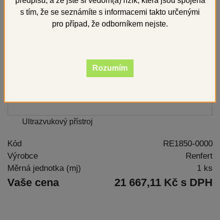
předpisů, a že jste si vědom(a) rizik, která jsou spojena
s tím, že se seznámíte s informacemi takto určenými
pro případ, že odborníkem nejste.
Rozumím
Ultrazvukový přístroj
Kód
RE1850-0000
Výrobce
Renfert
Měrná jednotka (mj)
1 ks
Vaše cena
21 667,11 Kč s DPH