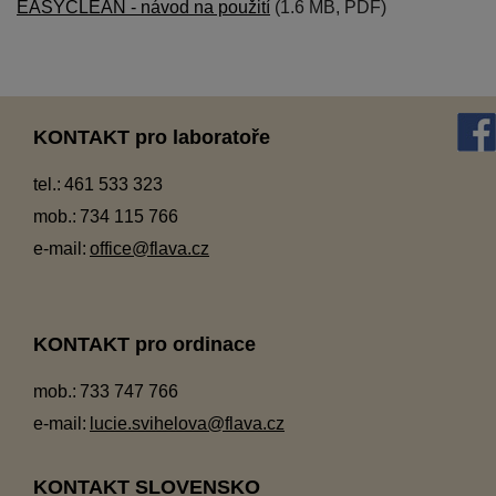
EASYCLEAN - návod na použití
(1.6 MB, PDF)
KONTAKT pro laboratoře
tel.:
461 533 323
mob.:
734 115 766
e-mail:
office@flava.cz
KONTAKT pro ordinace
mob.:
733 747 766
e-mail:
lucie.svihelova@flava.cz
KONTAKT SLOVENSKO