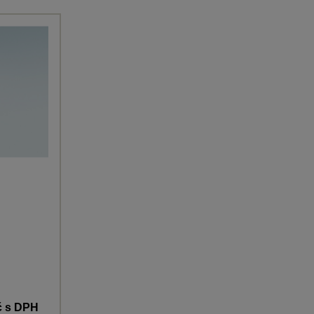
č
s DPH