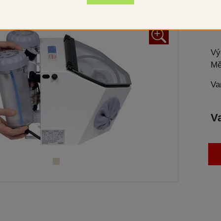
Pří
+
Vý
Mě
Va
V