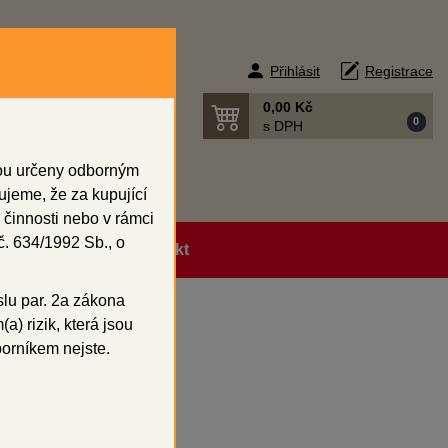
Přihlásit
Registrace
0,00 Kč
0
s DPH
sou určeny odborným
ujeme, že za kupující
 činnosti nebo v rámci
. 634/1992 Sb., o
ní podmínky
Kontakt
slu par. 2a zákona
a) rizik, která jsou
borníkem nejste.
0 µm