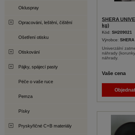
Okluspray
SHERA UNIVER
Opracování, leštění, čištění
kg)
Kód:
SH209021
Ošetření otisku
Výrobce:
SHERA
Univerzální zatme
Otiskování
náhrady (korunky
náhrady.
Pájky, spájecí pasty
Vaše cena
Péče o vaše ruce
Objednat
Pemza
Písky
Pryskyřičné C+B materiály