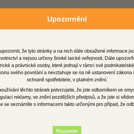
Upozornění
upozornit, že tyto stránky a na nich dále obsažené informace j
otnictví a nejsou určeny široké laické veřejnosti. Dále upozorň
cké a právnické osoby, které jednají v rámci své podnikatelské
onu svého povolání a nevztahuje se na ně ustanovení zákona č
dní zástupci
Soubory ke stažení
O firmě
Obchod
ochraně spotřebitele, v platném znění.
užívání těchto stránek potvrzujete, že jste odborníkem ve smy
gulaci reklamy, ve znění pozdějších předpisů, a že jste si vědom(
pískovače
Pískovací komora 25 - 70 µm
že se seznámíte s informacemi takto určenými pro případ, že od
vací komora 25 - 7
Rozumím