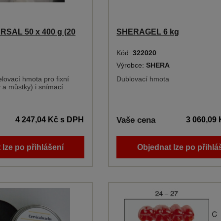
SAL 50 x 400 g (20
SHERAGEL 6 kg
Kód:
322020
Výrobce:
SHERA
lovací hmota pro fixní
Dublovací hmota
 a můstky) i snímací
4 247,04 Kč
s DPH
Vaše cena
3 060,09
 lze po přihlášení
Objednat lze po přihlá