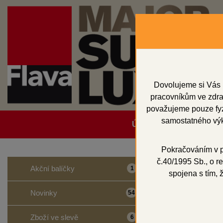
Dovolujeme si Vás 
pracovníkům ve zdrav
považujeme pouze fyzi
samostatného výk
Úvodní strana
Obcho
Pokračováním v po
č.40/1995 Sb., o re
Domů
Přístroje
Akční balíčky
1
spojena s tím, 
Písko
Novinky
54
Zboží ve slevě
6