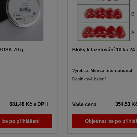
VOSK 70 g
Bloky k fazetování 10 ks 24 
Výrobce:
Mensa International
Doplňkové balení
681,48 Kč
s DPH
Vaše cena
354,53 K
 lze po přihlášení
Objednat lze po přihlá