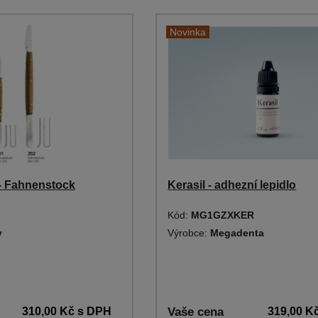
Novinka
- Fahnenstock
Kerasil - adhezní lepidlo
Kód:
MG1GZXKER
y
Výrobce:
Megadenta
310,00 Kč
s DPH
Vaše cena
319,00 K