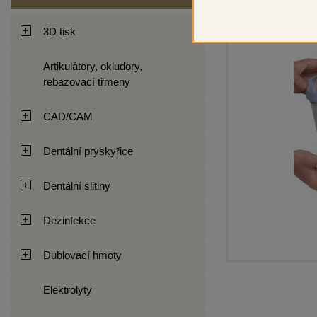
3D tisk
Artikulátory, okludory,
rebazovací třmeny
CAD/CAM
Dentální pryskyřice
Dentální slitiny
Dezinfekce
Dublovací hmoty
Elektrolyty