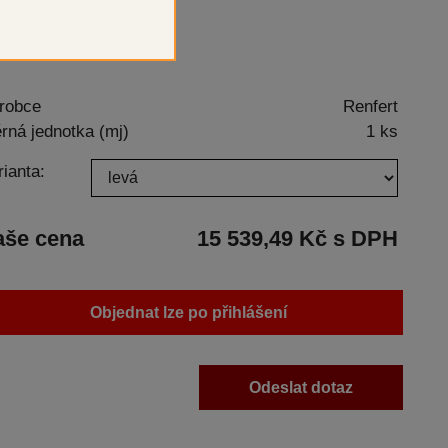
davný zásobník na písek
robce
Renfert
rná jednotka (mj)
1 ks
rianta:
aše cena
15 539,49 Kč s DPH
Objednat lze po přihlášení
Odeslat dotaz