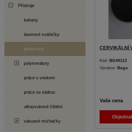
Přístroje
kahany
laserové svářečky
CERVIKÁLNÍ 
pískovače
Kód:
BG40112
polymerátory
Výrobce:
Bego
práce s voskem
práce se sádrou
Vaše cena
ultrazvukové čištění
Objednat
vakuové míchačky