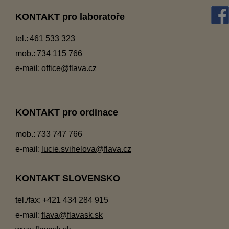
KONTAKT pro laboratoře
tel.:
461 533 323
mob.:
734 115 766
e-mail:
office@flava.cz
KONTAKT pro ordinace
mob.:
733 747 766
e-mail:
lucie.svihelova@flava.cz
KONTAKT SLOVENSKO
tel./fax:
+421 434 284 915
e-mail:
flava@flavask.sk