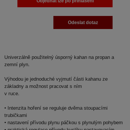
Objednat lze po přihlášení
Odeslat dotaz
Univerzálně použitelný úsporný kahan na propan a
zemní plyn.
Výhodou je jednoduché vyjmutí části kahanu ze
základny a možnost pracovat s ním
v ruce.
• Intenzita hoření se reguluje dvěma stoupacími
trubičkami
• nastavení přívodu plynu páčkou s plynulým pohybem
• praktická regulace přívodu kyslíku nastavovacím