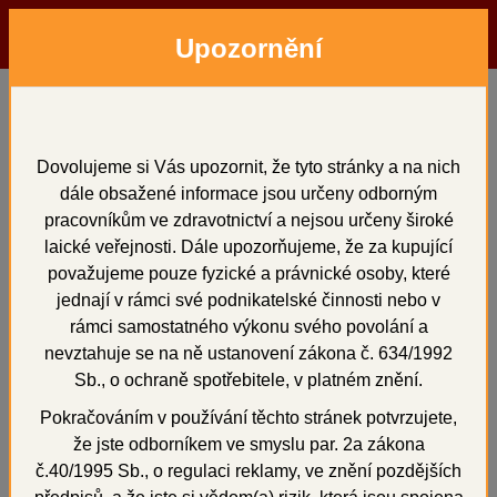
Upozornění
Menu
Hledat
Přihlásit
Košík
Domů
Přístroje
kahany
BIJOU 90 - propan F
BIJOU 90 - propan F
Dovolujeme si Vás upozornit, že tyto stránky a na nich
dále obsažené informace jsou určeny odborným
pracovníkům ve zdravotnictví a nejsou určeny široké
laické veřejnosti. Dále upozorňujeme, že za kupující
považujeme pouze fyzické a právnické osoby, které
+
jednají v rámci své podnikatelské činnosti nebo v
rámci samostatného výkonu svého povolání a
nevztahuje se na ně ustanovení zákona č. 634/1992
Sb., o ochraně spotřebitele, v platném znění.
Pokračováním v používání těchto stránek potvrzujete,
že jste odborníkem ve smyslu par. 2a zákona
č.40/1995 Sb., o regulaci reklamy, ve znění pozdějších