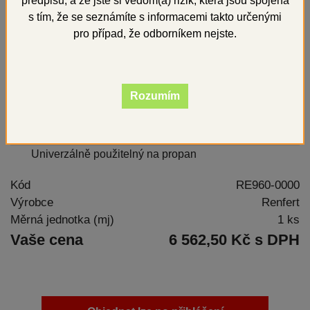
předpisů, a že jste si vědom(a) rizik, která jsou spojena
s tím, že se seznámíte s informacemi takto určenými
pro případ, že odborníkem nejste.
Rozumím
Univerzálně použitelný na propan
Kód
RE960-0000
Výrobce
Renfert
Měrná jednotka (mj)
1 ks
Vaše cena
6 562,50 Kč s DPH